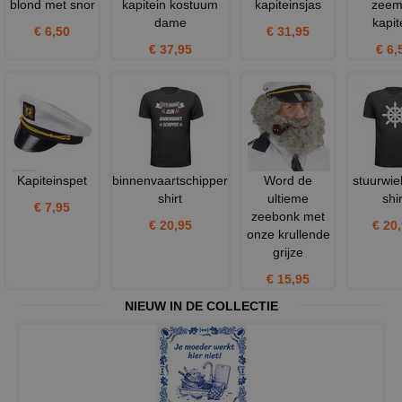
blond met snor
kapitein kostuum
kapiteinsjas
zeem
dame
kapit
€ 6,50
€ 31,95
€ 37,95
€ 6,
Kapiteinspet
binnenvaartschipper
Word de
stuurwie
shirt
ultieme
shir
€ 7,95
zeebonk met
€ 20,95
€ 20
onze krullende
grijze
€ 15,95
NIEUW IN DE COLLECTIE