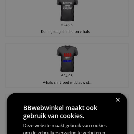
€24,95
Koningsdag shirt heren v-hals ...
€24,95
V-hals shirt rood wit blauw st...
×
BBwebwinkel maakt ook
gebruik van cookies.
Deze website maakt gebruik van cookies
€24,95
om de gebruikerservaring te verbeteren.
I love korfbal t-shirt sport s...