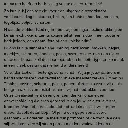
te maken heeft en bedrukking van textiel en keramiek!
Zo kun je bij ons terecht voor een uitgebreid assortiment
verkleedkleding kostuums, brillen, fun t-shirts, hoeden, mokken,
tegeltjes, petjes, schorten.
Naast de verkleedkleding hebben wij een eigen textieldrukkerij en
keramiekdrukkerij. Een grappige tekst, een slogan, een quote je
bedrijfslogo, een naam, foto of een unieke print?
Bij ons kun je simpel en snel kleding bedrukken, mokken, petjes,
tegeltjes, schorten, hoodies, polos, sweaters etc. met een eigen
ontwerp. Bepaal zelf de kleur, opdruk en het lettertype en zo maak
je een uniek design dat niemand anders heeft!
Verander textiel in buitengewone kunst - Wij zijn jouw partners in
het transformeren van textiel tot unieke meesterwerken. Of het nu
T-shirts, tassen, schorten, polos, petten of zelfs koussen zijn - als
het gemaakt is van textiel, kunnen wij het bedrukken voor jou!
Onze creativiteit kent geen grenzen, dankzij onze eigen
ontwerpafdeling die erop gebrand is om jouw visie tot leven te
brengen. Van het eerste idee tot het laatste stiksel, wij zorgen
ervoor dat elk detail klopt. Of je nu een gepersonaliseerd
geschenk wilt creëren, je merk wilt promoten of gewoon je eigen
stijl wilt laten zien wij staan paraat met innovatieve ideeën en