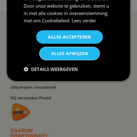
Door onze website te gebruiken, stemt u
in met alle cookies in overeenstemming
met ons
Cookiebeleid
.
Lees verder
SERVICE EN INFO
OVERZICHT
ALLES ACCEPTEREN
Reviews
Sitemapping
Veel gestelde vragen
Overzicht thema's
ALLES AFWIJZEN
Contact
Overzicht rubrieken
Order Status
Wat vinden klanten van ons
DETAILS WEERGEVEN
Retouren & Annuleren
RSS
Uitschrijven nieuwsbrief
Wij verzenden Postnl
DAAROM
BBWEBWINKEL: