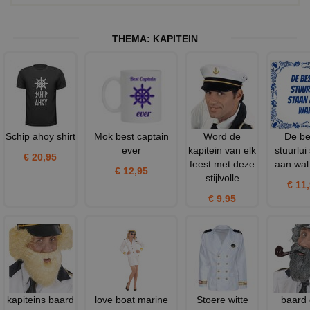
THEMA:
KAPITEIN
Schip ahoy shirt
Mok best captain
Word de
De be
ever
kapitein van elk
stuurlui
€ 20,95
feest met deze
aan wal
€ 12,95
stijlvolle
€ 11
€ 9,95
kapiteins baard
love boat marine
Stoere witte
baard 