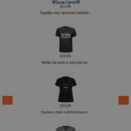
€11,95
Tegeltje voor opruimen kantine...
€20,95
Shirtje de koek is nog niet op...
€24,95
Dames v hals t-shirt prinses v...