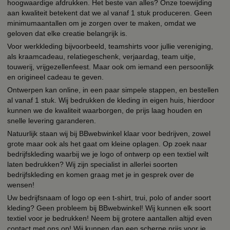
hoogwaardige afdrukken. Het beste van alles? Onze toewijding
aan kwaliteit betekent dat we al vanaf 1 stuk produceren. Geen
minimumaantallen om je zorgen over te maken, omdat we
geloven dat elke creatie belangrijk is.
Voor werkkleding bijvoorbeeld, teamshirts voor jullie vereniging,
als kraamcadeau, relatiegeschenk, verjaardag, team uitje,
touwerij, vrijgezellenfeest. Maar ook om iemand een persoonlijk
en origineel cadeau te geven.
Ontwerpen kan online, in een paar simpele stappen, en bestellen
al vanaf 1 stuk. Wij bedrukken de kleding in eigen huis, hierdoor
kunnen we de kwaliteit waarborgen, de prijs laag houden en
snelle levering garanderen.
Natuurlijk staan wij bij BBwebwinkel klaar voor bedrijven, zowel
grote maar ook als het gaat om kleine oplagen. Op zoek naar
bedrijfskleding waarbij we je logo of ontwerp op een textiel wilt
laten bedrukken? Wij zijn specialist in allerlei soorten
bedrijfskleding en komen graag met je in gesprek over de
wensen!
Uw bedrijfsnaam of logo op een t-shirt, trui, polo of ander soort
kleding? Geen probleem bij BBwebwinkel! Wij kunnen elk soort
textiel voor je bedrukken! Neem bij grotere aantallen altijd even
contact met ons op! Wij kunnen dan een scherpe prijs voor je