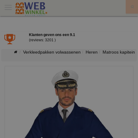
X
Klanten geven ons een
9.1
(reviews: 3201 )
Verkleedpakken volwassenen
Heren
Matroos kapitein