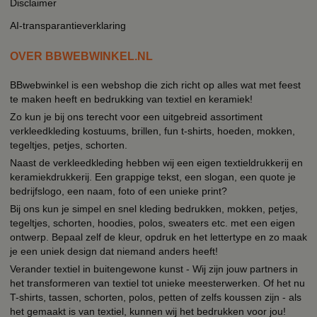
Disclaimer
AI-transparantieverklaring
OVER BBWEBWINKEL.NL
BBwebwinkel is een webshop die zich richt op alles wat met feest
te maken heeft en bedrukking van textiel en keramiek!
Zo kun je bij ons terecht voor een uitgebreid assortiment
verkleedkleding kostuums, brillen, fun t-shirts, hoeden, mokken,
tegeltjes, petjes, schorten.
Naast de verkleedkleding hebben wij een eigen textieldrukkerij en
keramiekdrukkerij. Een grappige tekst, een slogan, een quote je
bedrijfslogo, een naam, foto of een unieke print?
Bij ons kun je simpel en snel kleding bedrukken, mokken, petjes,
tegeltjes, schorten, hoodies, polos, sweaters etc. met een eigen
ontwerp. Bepaal zelf de kleur, opdruk en het lettertype en zo maak
je een uniek design dat niemand anders heeft!
Verander textiel in buitengewone kunst - Wij zijn jouw partners in
het transformeren van textiel tot unieke meesterwerken. Of het nu
T-shirts, tassen, schorten, polos, petten of zelfs koussen zijn - als
het gemaakt is van textiel, kunnen wij het bedrukken voor jou!