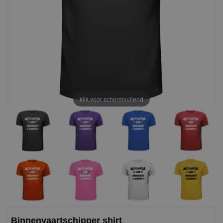
klik voor schermvullend
Binnenvaartschipper shirt