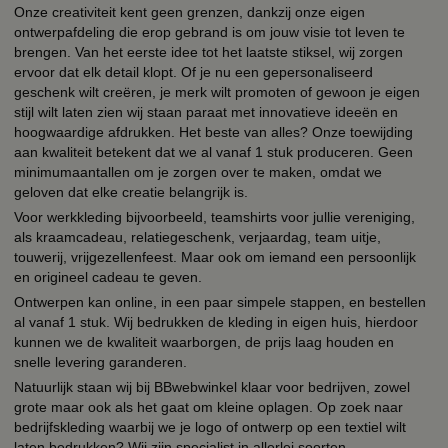
Onze creativiteit kent geen grenzen, dankzij onze eigen
ontwerpafdeling die erop gebrand is om jouw visie tot leven te
brengen. Van het eerste idee tot het laatste stiksel, wij zorgen
ervoor dat elk detail klopt. Of je nu een gepersonaliseerd
geschenk wilt creëren, je merk wilt promoten of gewoon je eigen
stijl wilt laten zien wij staan paraat met innovatieve ideeën en
hoogwaardige afdrukken. Het beste van alles? Onze toewijding
aan kwaliteit betekent dat we al vanaf 1 stuk produceren. Geen
minimumaantallen om je zorgen over te maken, omdat we
geloven dat elke creatie belangrijk is.
Voor werkkleding bijvoorbeeld, teamshirts voor jullie vereniging,
als kraamcadeau, relatiegeschenk, verjaardag, team uitje,
touwerij, vrijgezellenfeest. Maar ook om iemand een persoonlijk
en origineel cadeau te geven.
Ontwerpen kan online, in een paar simpele stappen, en bestellen
al vanaf 1 stuk. Wij bedrukken de kleding in eigen huis, hierdoor
kunnen we de kwaliteit waarborgen, de prijs laag houden en
snelle levering garanderen.
Natuurlijk staan wij bij BBwebwinkel klaar voor bedrijven, zowel
grote maar ook als het gaat om kleine oplagen. Op zoek naar
bedrijfskleding waarbij we je logo of ontwerp op een textiel wilt
laten bedrukken? Wij zijn specialist in allerlei soorten