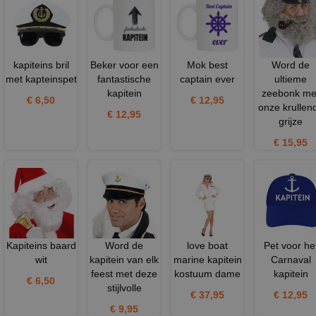
kapiteins bril
Beker voor een
Mok best
Word de
met kapteinspet
fantastische
captain ever
ultieme
kapitein
zeebonk me
€ 6,50
€ 12,95
onze krullen
€ 12,95
grijze
€ 15,95
Kapiteins baard
Word de
love boat
Pet voor he
wit
kapitein van elk
marine kapitein
Carnaval
feest met deze
kostuum dame
kapitein
€ 6,50
stijlvolle
€ 37,95
€ 12,95
€ 9,95