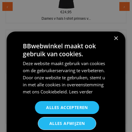
€24,95
Dames v hals t-shirt prinses v...
×
BBwebwinkel maakt ook
gebruik van cookies.
€24,95
Deze website maakt gebruik van cookies
Koningsdag shirt heren v-hals ...
om de gebruikerservaring te verbeteren.
Door onze website te gebruiken, stemt u
in met alle cookies in overeenstemming
met ons
Cookiebeleid
.
Lees verder
ALLES ACCEPTEREN
€24,95
V-hals shirt rood wit blauw st...
ALLES AFWIJZEN