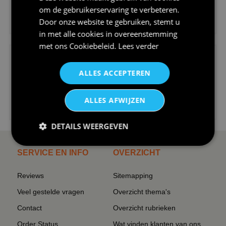
om de gebruikerservaring te verbeteren.
€24,95
Door onze website te gebruiken, stemt u
V-hals shirt rood wit blauw st...
in met alle cookies in overeenstemming
met ons
Cookiebeleid
.
Lees verder
ALLES ACCEPTEREN
ALLES AFWIJZEN
€24,95
I love korfbal t-shirt sport s...
DETAILS WEERGEVEN
SERVICE EN INFO
OVERZICHT
Reviews
Sitemapping
Veel gestelde vragen
Overzicht thema's
Contact
Overzicht rubrieken
Order Status
Wat vinden klanten van ons