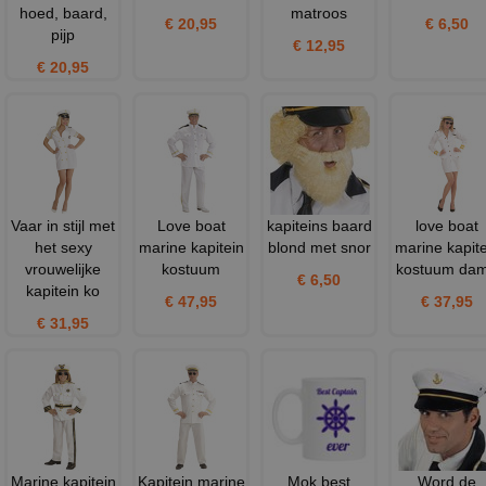
hoed, baard,
matroos
€ 20,95
€ 6,50
pijp
€ 12,95
€ 20,95
Vaar in stijl met
Love boat
kapiteins baard
love boat
het sexy
marine kapitein
blond met snor
marine kapite
vrouwelijke
kostuum
kostuum da
€ 6,50
kapitein ko
€ 47,95
€ 37,95
€ 31,95
Marine kapitein
Kapitein marine
Mok best
Word de