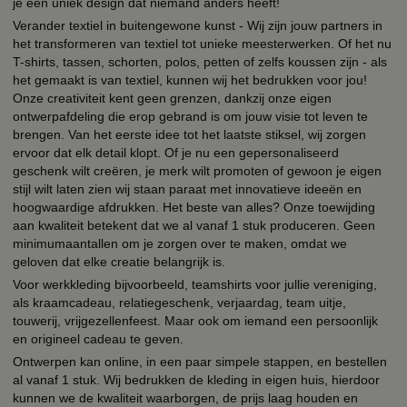
je een uniek design dat niemand anders heeft!
Verander textiel in buitengewone kunst - Wij zijn jouw partners in
het transformeren van textiel tot unieke meesterwerken. Of het nu
T-shirts, tassen, schorten, polos, petten of zelfs koussen zijn - als
het gemaakt is van textiel, kunnen wij het bedrukken voor jou!
Onze creativiteit kent geen grenzen, dankzij onze eigen
ontwerpafdeling die erop gebrand is om jouw visie tot leven te
brengen. Van het eerste idee tot het laatste stiksel, wij zorgen
ervoor dat elk detail klopt. Of je nu een gepersonaliseerd
geschenk wilt creëren, je merk wilt promoten of gewoon je eigen
stijl wilt laten zien wij staan paraat met innovatieve ideeën en
hoogwaardige afdrukken. Het beste van alles? Onze toewijding
aan kwaliteit betekent dat we al vanaf 1 stuk produceren. Geen
minimumaantallen om je zorgen over te maken, omdat we
geloven dat elke creatie belangrijk is.
Voor werkkleding bijvoorbeeld, teamshirts voor jullie vereniging,
als kraamcadeau, relatiegeschenk, verjaardag, team uitje,
touwerij, vrijgezellenfeest. Maar ook om iemand een persoonlijk
en origineel cadeau te geven.
Ontwerpen kan online, in een paar simpele stappen, en bestellen
al vanaf 1 stuk. Wij bedrukken de kleding in eigen huis, hierdoor
kunnen we de kwaliteit waarborgen, de prijs laag houden en