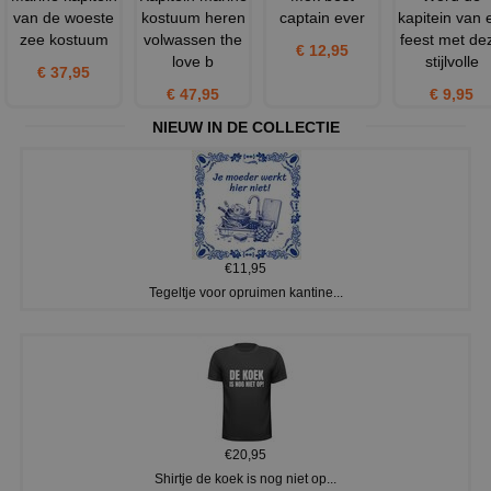
van de woeste
kostuum heren
captain ever
kapitein van 
zee kostuum
volwassen the
feest met de
€ 12,95
love b
stijlvolle
€ 37,95
€ 47,95
€ 9,95
NIEUW IN DE COLLECTIE
€11,95
Tegeltje voor opruimen kantine...
€20,95
Shirtje de koek is nog niet op...