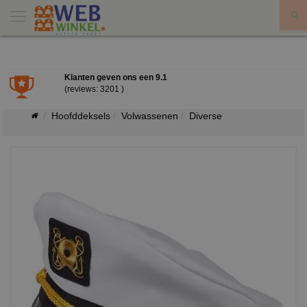
X
Klanten geven ons een
9.1
(reviews: 3201 )
Hoofddeksels
Volwassenen
Diverse