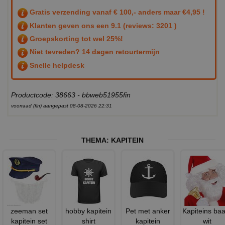
Gratis verzending vanaf € 100,- anders maar €4,95 !
Klanten geven ons een
9.1
(reviews: 3201 )
Groepskorting tot wel 25%!
Niet tevreden? 14 dagen retourtermijn
Snelle helpdesk
Productcode: 38663 - bbweb51955fin
voorraad (fin) aangepast 08-08-2026 22:31
THEMA:
KAPITEIN
zeeman set
hobby kapitein
Pet met anker
Kapiteins ba
kapitein set
shirt
kapitein
wit