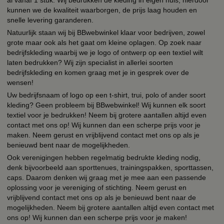
al vanaf 1 stuk. Wij bedrukken de kleding in eigen huis, hierdoor
kunnen we de kwaliteit waarborgen, de prijs laag houden en
snelle levering garanderen.
Natuurlijk staan wij bij BBwebwinkel klaar voor bedrijven, zowel
grote maar ook als het gaat om kleine oplagen. Op zoek naar
bedrijfskleding waarbij we je logo of ontwerp op een textiel wilt
laten bedrukken? Wij zijn specialist in allerlei soorten
bedrijfskleding en komen graag met je in gesprek over de
wensen!
Uw bedrijfsnaam of logo op een t-shirt, trui, polo of ander soort
kleding? Geen probleem bij BBwebwinkel! Wij kunnen elk soort
textiel voor je bedrukken! Neem bij grotere aantallen altijd even
contact met ons op! Wij kunnen dan een scherpe prijs voor je
maken. Neem gerust en vrijblijvend contact met ons op als je
benieuwd bent naar de mogelijkheden.
Ook verenigingen hebben regelmatig bedrukte kleding nodig,
denk bijvoorbeeld aan sporttenues, trainingspakken, sporttassen,
caps. Daarom denken wij graag met je mee aan een passende
oplossing voor je vereniging of stichting. Neem gerust en
vrijblijvend contact met ons op als je benieuwd bent naar de
mogelijkheden. Neem bij grotere aantallen altijd even contact met
ons op! Wij kunnen dan een scherpe prijs voor je maken!