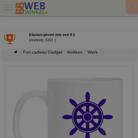
X
Klanten geven ons een
9.1
(reviews: 3201 )
Fun cadeau Gadget
Mokken
Werk