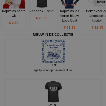
Kapiteins baard
Zeebonk T-shirt
Kapiteins jas
Beker voor e
wit
heren blauw
fantastisch
€ 20,95
Love Boat
kapitein
€ 6,50
€ 31,95
€ 12,95
NIEUW IN DE COLLECTIE
€11,95
Tegeltje voor opruimen kantine...
€20,95