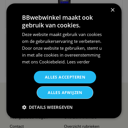
×
BBwebwinkel maakt ook
€24,95
gebruik van cookies.
V-hals shirt rood wit blauw st...
Deze website maakt gebruik van cookies
om de gebruikerservaring te verbeteren.
Door onze website te gebruiken, stemt u
in met alle cookies in overeenstemming
met ons
Cookiebeleid
.
Lees verder
€24,95
I love korfbal t-shirt sport s...
ALLES ACCEPTEREN
ALLES AFWIJZEN
SERVICE EN INFO
OVERZICHT
DETAILS WEERGEVEN
Reviews
Sitemapping
Veel gestelde vragen
Overzicht thema's
Contact
Overzicht rubrieken