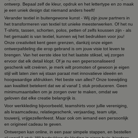
ontwerp. Bepaal zelf de kleur, opdruk en het lettertype en zo maak
je een uniek design dat niemand anders heeft!
Verander textiel in buitengewone kunst - Wij zijn jouw partners in
het transformeren van textiel tot unieke meesterwerken. Of het nu
T-shirts, tassen, schorten, polos, petten of zelfs koussen zijn - als
het gemaakt is van textiel, kunnen wij het bedrukken voor jou!
Onze creativiteit kent geen grenzen, dankzij onze eigen
ontwerpafdeling die erop gebrand is om jouw visie tot leven te
brengen. Van het eerste idee tot het laatste stiksel, wij zorgen
ervoor dat elk detail klopt. Of je nu een gepersonaliseerd
geschenk wilt creëren, je merk wilt promoten of gewoon je eigen
stijl wilt laten zien wij staan paraat met innovatieve ideeën en
hoogwaardige afdrukken. Het beste van alles? Onze toewijding
aan kwaliteit betekent dat we al vanaf 1 stuk produceren. Geen
minimumaantallen om je zorgen over te maken, omdat we
geloven dat elke creatie belangrijk is.
Voor werkkleding bijvoorbeeld, teamshirts voor jullie vereniging,
als kraamcadeau, relatiegeschenk, verjaardag, team uitje,
touwerij, vrijgezellenfeest. Maar ook om iemand een persoonlijk
en origineel cadeau te geven.
Ontwerpen kan online, in een paar simpele stappen, en bestellen