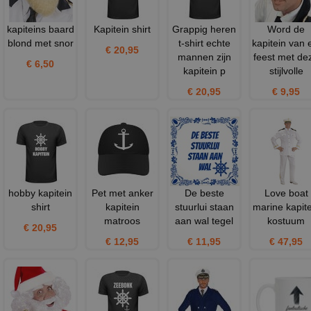
kapiteins baard
Kapitein shirt
Grappig heren
Word de
blond met snor
t-shirt echte
kapitein van 
€ 20,95
mannen zijn
feest met de
€ 6,50
kapitein p
stijlvolle
€ 20,95
€ 9,95
hobby kapitein
Pet met anker
De beste
Love boat
shirt
kapitein
stuurlui staan
marine kapite
matroos
aan wal tegel
kostuum
€ 20,95
€ 12,95
€ 11,95
€ 47,95