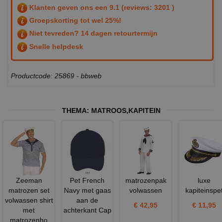
Klanten geven ons een
9.1
(reviews: 3201 )
Groepskorting tot wel 25%!
Niet tevreden? 14 dagen retourtermijn
Snelle helpdesk
Productcode: 25869 - bbweb
THEMA:
MATROOS
,
KAPITEIN
Zeeman
Pet French
matrozenpak
luxe
matrozen set
Navy met gaas
volwassen
kapiteinspe
volwassen shirt
aan de
€ 42,95
€ 11,95
met
achterkant Cap
matrozenho