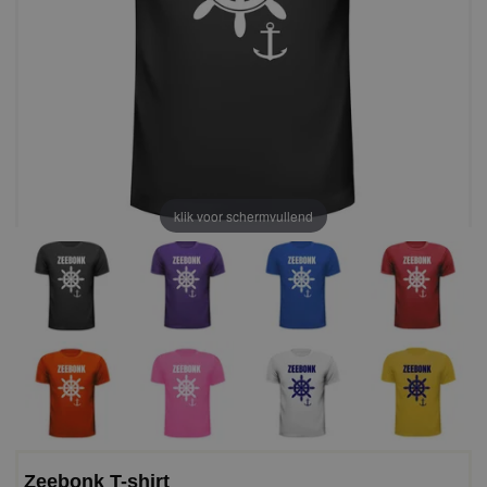
klik voor schermvullend
Zeebonk T-shirt