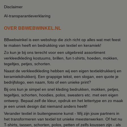
Disclaimer
AI-transparantieverklaring
OVER BBWEBWINKEL.NL
BBwebwinkel is een webshop die zich richt op alles wat met feest
te maken heeft en bedrukking van textiel en keramiek!
Zo kun je bij ons terecht voor een uitgebreid assortiment
verkleedkleding kostuums, brillen, fun t-shirts, hoeden, mokken,
tegeltjes, petjes, schorten.
Naast de verkleedkleding hebben wij een eigen textieldrukkerij en
keramiekdrukkerij. Een grappige tekst, een slogan, een quote je
bedrijfslogo, een naam, foto of een unieke print?
Bij ons kun je simpel en snel kleding bedrukken, mokken, petjes,
tegeltjes, schorten, hoodies, polos, sweaters etc. met een eigen
ontwerp. Bepaal zelf de kleur, opdruk en het lettertype en zo maak
je een uniek design dat niemand anders heeft!
Verander textiel in buitengewone kunst - Wij zijn jouw partners in
het transformeren van textiel tot unieke meesterwerken. Of het nu
T-shirts, tassen, schorten, polos, petten of zelfs koussen zijn - als