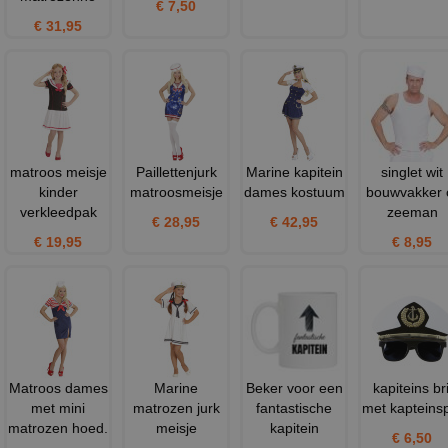
€ 7,50
€ 31,95
matroos meisje
Paillettenjurk
Marine kapitein
singlet wit
kinder
matroosmeisje
dames kostuum
bouwvakker 
verkleedpak
zeeman
€ 28,95
€ 42,95
€ 19,95
€ 8,95
Matroos dames
Marine
Beker voor een
kapiteins bri
met mini
matrozen jurk
fantastische
met kapteins
matrozen hoed.
meisje
kapitein
€ 6,50