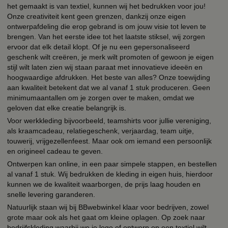
het gemaakt is van textiel, kunnen wij het bedrukken voor jou!
Onze creativiteit kent geen grenzen, dankzij onze eigen
ontwerpafdeling die erop gebrand is om jouw visie tot leven te
brengen. Van het eerste idee tot het laatste stiksel, wij zorgen
ervoor dat elk detail klopt. Of je nu een gepersonaliseerd
geschenk wilt creëren, je merk wilt promoten of gewoon je eigen
stijl wilt laten zien wij staan paraat met innovatieve ideeën en
hoogwaardige afdrukken. Het beste van alles? Onze toewijding
aan kwaliteit betekent dat we al vanaf 1 stuk produceren. Geen
minimumaantallen om je zorgen over te maken, omdat we
geloven dat elke creatie belangrijk is.
Voor werkkleding bijvoorbeeld, teamshirts voor jullie vereniging,
als kraamcadeau, relatiegeschenk, verjaardag, team uitje,
touwerij, vrijgezellenfeest. Maar ook om iemand een persoonlijk
en origineel cadeau te geven.
Ontwerpen kan online, in een paar simpele stappen, en bestellen
al vanaf 1 stuk. Wij bedrukken de kleding in eigen huis, hierdoor
kunnen we de kwaliteit waarborgen, de prijs laag houden en
snelle levering garanderen.
Natuurlijk staan wij bij BBwebwinkel klaar voor bedrijven, zowel
grote maar ook als het gaat om kleine oplagen. Op zoek naar
bedrijfskleding waarbij we je logo of ontwerp op een textiel wilt