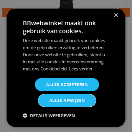
×
€24,95
BBwebwinkel maakt ook
Dames v hals t-shirt prinses v...
gebruik van cookies.
Deze website maakt gebruik van cookies
om de gebruikerservaring te verbeteren.
Door onze website te gebruiken, stemt u
in met alle cookies in overeenstemming
met ons
Cookiebeleid
.
Lees verder
€24,95
Koningsdag shirt heren v-hals ...
ALLES ACCEPTEREN
ALLES AFWIJZEN
DETAILS WEERGEVEN
€24,95
V-hals shirt rood wit blauw st...