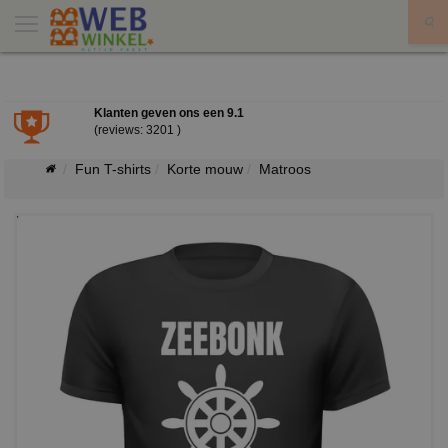
X
Klanten geven ons een
9.1
(reviews: 3201 )
Fun T-shirts
Korte mouw
Matroos