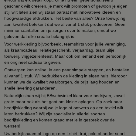
geschenk wilt creëren, je merk wilt promoten of gewoon je eigen
stijl wilt laten zien wij staan paraat met innovatieve ideeën en
hoogwaardige afdrukken. Het beste van alles? Onze toewijding
aan kwaliteit betekent dat we al vanaf 1 stuk produceren. Geen
minimumaantallen om je zorgen over te maken, omdat we
geloven dat elke creatie belangrijk is.
Voor werkkleding bijvoorbeeld, teamshirts voor jullie vereniging,
als kraamcadeau, relatiegeschenk, verjaardag, team uitje,
touwerij, vrijgezellenfeest. Maar ook om iemand een persoonlijk
en origineel cadeau te geven.
Ontwerpen kan online, in een paar simpele stappen, en bestellen
al vanaf 1 stuk. Wij bedrukken de kleding in eigen huis, hierdoor
kunnen we de kwaliteit waarborgen, de prijs laag houden en
snelle levering garanderen.
Natuurlijk staan wij bij BBwebwinkel klaar voor bedrijven, zowel
grote maar ook als het gaat om kleine oplagen. Op zoek naar
bedrijfskleding waarbij we je logo of ontwerp op een textiel wilt
laten bedrukken? Wij zijn specialist in allerlei soorten
bedrijfskleding en komen graag met je in gesprek over de
wensen!
Uw bedrijfsnaam of logo op een t-shirt, trui, polo of ander soort