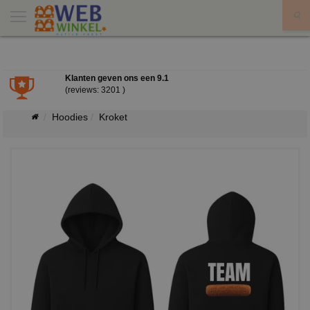
X
Klanten geven ons een
9.1
(reviews: 3201 )
Hoodies
Kroket