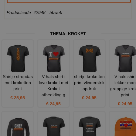
Productcode: 42948 - bbweb
THEMA:
KROKET
Shirtje stropdas
V hals shirt i
shirtje kroketten
V-hals shirt
met kroketten
love kroket met
print vlinderstrik
lekker man
print
Kroket
opdruk
grappige kro
afbeelding g
print
€ 25,95
€ 24,95
€ 24,95
€ 24,95