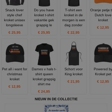
Snack lover
Do you have
T-shirt een
Oranje petje 
style chef
kroket t-shirt
kroket in de
Dutch love
kroket unisex
vakantie gek
morgen is een
kroket
longsleeve
grappig le
dag zonder
€ 12,95
€ 25,95
€ 25,95
€ 22,95
Pet all i want for
Dames v hals t-
Schort voor
Powered b
christmas
shirt queen
King kroket
Kroket pet
kroket
kroket grappig
€ 21,95
€ 12,95
shirt me
€ 12,95
€ 24,95
NIEUW IN DE COLLECTIE