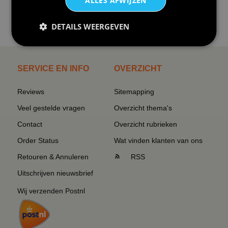
ALLES AFWIJZEN
€24,95
DETAILS WEERGEVEN
I love korfbal t-shirt sport s...
SERVICE EN INFO
OVERZICHT
Reviews
Sitemapping
Veel gestelde vragen
Overzicht thema's
Contact
Overzicht rubrieken
Order Status
Wat vinden klanten van ons
Retouren & Annuleren
RSS
Uitschrijven nieuwsbrief
Wij verzenden Postnl