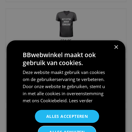
€24,95
×
Koningsdag shirt heren v-hals ...
BBwebwinkel maakt ook
gebruik van cookies.
Deze website maakt gebruik van cookies
om de gebruikerservaring te verbeteren.
Door onze website te gebruiken, stemt u
€24,95
in met alle cookies in overeenstemming
V-hals shirt rood wit blauw st...
met ons
Cookiebeleid
.
Lees verder
ALLES ACCEPTEREN