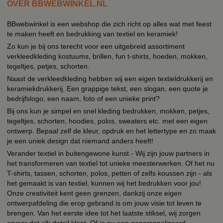
OVER BBWEBWINKEL.NL
BBwebwinkel is een webshop die zich richt op alles wat met feest
te maken heeft en bedrukking van textiel en keramiek!
Zo kun je bij ons terecht voor een uitgebreid assortiment
verkleedkleding kostuums, brillen, fun t-shirts, hoeden, mokken,
tegeltjes, petjes, schorten.
Naast de verkleedkleding hebben wij een eigen textieldrukkerij en
keramiekdrukkerij. Een grappige tekst, een slogan, een quote je
bedrijfslogo, een naam, foto of een unieke print?
Bij ons kun je simpel en snel kleding bedrukken, mokken, petjes,
tegeltjes, schorten, hoodies, polos, sweaters etc. met een eigen
ontwerp. Bepaal zelf de kleur, opdruk en het lettertype en zo maak
je een uniek design dat niemand anders heeft!
Verander textiel in buitengewone kunst - Wij zijn jouw partners in
het transformeren van textiel tot unieke meesterwerken. Of het nu
T-shirts, tassen, schorten, polos, petten of zelfs koussen zijn - als
het gemaakt is van textiel, kunnen wij het bedrukken voor jou!
Onze creativiteit kent geen grenzen, dankzij onze eigen
ontwerpafdeling die erop gebrand is om jouw visie tot leven te
brengen. Van het eerste idee tot het laatste stiksel, wij zorgen
ervoor dat elk detail klopt. Of je nu een gepersonaliseerd