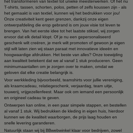
het transformeren van textiel tot unieke meesterwerken. Of het nu
T-shirts, tassen, schorten, polos, petten of zelfs koussen zijn - als
het gemaakt is van textiel, kunnen wij het bedrukken voor jou!
Onze creativiteit kent geen grenzen, dankzij onze eigen
ontwerpafdeling die erop gebrand is om jouw visie tot leven te
brengen. Van het eerste idee tot het laatste stiksel, wij zorgen
ervoor dat elk detail klopt. Of je nu een gepersonaliseerd
geschenk wilt creëren, je merk wilt promoten of gewoon je eigen
stijl wilt laten zien wij staan paraat met innovatieve ideeën en
hoogwaardige afdrukken. Het beste van alles? Onze toewijding
aan kwaliteit betekent dat we al vanaf 1 stuk produceren. Geen
minimumaantallen om je zorgen over te maken, omdat we
geloven dat elke creatie belangrijk is.
Voor werkkleding bijvoorbeeld, teamshirts voor jullie vereniging,
als kraamcadeau, relatiegeschenk, verjaardag, team uitje,
touwerij, vrijgezellenfeest. Maar ook om iemand een persoonlijk
en origineel cadeau te geven.
Ontwerpen kan online, in een paar simpele stappen, en bestellen
al vanaf 1 stuk. Wij bedrukken de kleding in eigen huis, hierdoor
kunnen we de kwaliteit waarborgen, de prijs laag houden en
snelle levering garanderen.
Natuurlijk staan wij bij BBwebwinkel klaar voor bedrijven, zowel