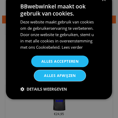
BBwebwinkel maakt ook
gebruik van cookies.
Deze website maakt gebruik van cookies
€24,95
om de gebruikerservaring te verbeteren.
Dames v hals t-shirt prinses v...
Door onze website te gebruiken, stemt u
in met alle cookies in overeenstemming
met ons
Cookiebeleid
.
Lees verder
ALLES ACCEPTEREN
€24,95
ALLES AFWIJZEN
Koningsdag shirt heren v-hals ...
DETAILS WEERGEVEN
€24,95