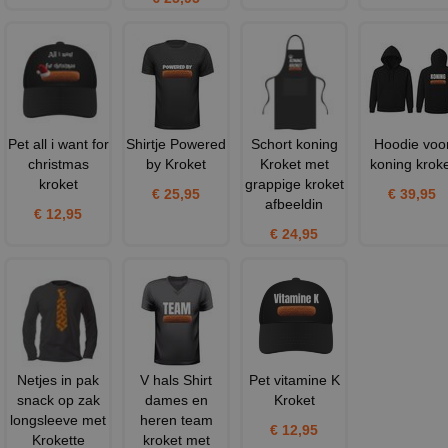
Pet all i want for
Shirtje Powered
Schort koning
Hoodie voo
christmas
by Kroket
Kroket met
koning kroke
kroket
grappige kroket
€ 25,95
€ 39,95
afbeeldin
€ 12,95
€ 24,95
Netjes in pak
V hals Shirt
Pet vitamine K
snack op zak
dames en
Kroket
longsleeve met
heren team
€ 12,95
Krokette
kroket met