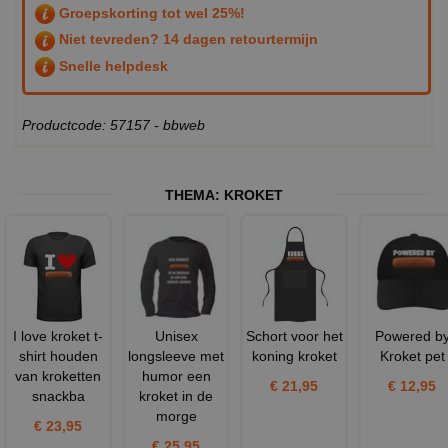
Groepskorting tot wel 25%!
Niet tevreden? 14 dagen retourtermijn
Snelle helpdesk
Productcode: 57157 - bbweb
THEMA:
KROKET
I love kroket t-
Unisex
Schort voor het
Powered b
shirt houden
longsleeve met
koning kroket
Kroket pet
van kroketten
humor een
€ 21,95
€ 12,95
snackba
kroket in de
morge
€ 23,95
€ 25,95