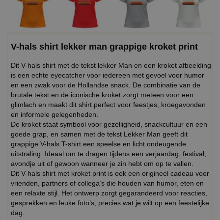
V-hals shirt lekker man grappige kroket print
Dit V-hals shirt met de tekst lekker Man en een kroket afbeelding
is een echte eyecatcher voor iedereen met gevoel voor humor
en een zwak voor de Hollandse snack. De combinatie van de
brutale tekst en de iconische kroket zorgt meteen voor een
glimlach en maakt dit shirt perfect voor feestjes, kroegavonden
en informele gelegenheden.
De kroket staat symbool voor gezelligheid, snackcultuur en een
goede grap, en samen met de tekst Lekker Man geeft dit
grappige V-hals T-shirt een speelse en licht ondeugende
uitstraling. Ideaal om te dragen tijdens een verjaardag, festival,
avondje uit of gewoon wanneer je zin hebt om op te vallen.
Dit V-hals shirt met kroket print is ook een origineel cadeau voor
vrienden, partners of collega’s die houden van humor, eten en
een relaxte stijl. Het ontwerp zorgt gegarandeerd voor reacties,
gesprekken en leuke foto’s, precies wat je wilt op een feestelijke
dag.