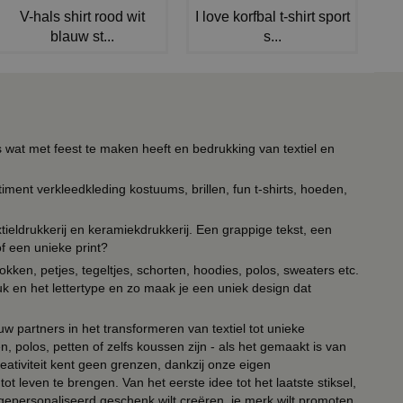
V-hals shirt rood wit
I love korfbal t-shirt sport
blauw st...
s...
s wat met feest te maken heeft en bedrukking van textiel en
timent verkleedkleding kostuums, brillen, fun t-shirts, hoeden,
ieldrukkerij en keramiekdrukkerij. Een grappige tekst, een
of een unieke print?
kken, petjes, tegeltjes, schorten, hoodies, polos, sweaters etc.
uk en het lettertype en zo maak je een uniek design dat
ouw partners in het transformeren van textiel tot unieke
, polos, petten of zelfs koussen zijn - als het gemaakt is van
eativiteit kent geen grenzen, dankzij onze eigen
ot leven te brengen. Van het eerste idee tot het laatste stiksel,
n gepersonaliseerd geschenk wilt creëren, je merk wilt promoten