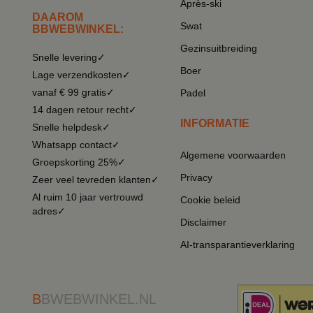
Après-ski
DAAROM
Swat
BBWEBWINKEL:
Gezinsuitbreiding
Snelle levering✓
Boer
Lage verzendkosten✓
vanaf € 99 gratis✓
Padel
14 dagen retour recht✓
INFORMATIE
Snelle helpdesk✓
Whatsapp contact✓
Algemene voorwaarden
Groepskorting 25%✓
Privacy
Zeer veel tevreden klanten✓
Al ruim 10 jaar vertrouwd
Cookie beleid
adres✓
Disclaimer
AI-transparantieverklaring
B
BWEBWINKEL.NL