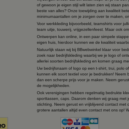
of gewoon je eigen stijl wilt laten zien wij staan
beste van alles? Onze toewijding aan kwaliteit be
minimumaantallen om je zorgen over te maken, omda
Voor werkkleding bijvoorbeeld, teamshirts voor jul
team uitje, touwerij, vrijgezellenfeest. Maar ook 
Ontwerpen kan online, in een paar simpele stappen,
eigen huis, hierdoor kunnen we de kwaliteit waarb
Natuurlijk staan wij bij BBwebwinkel klaar voor be
zoek naar bedrijfskleding waarbij we je logo of ontw
allerlei soorten bedrijfskleding en komen graag me
Uw bedrijfsnaam of logo op een t-shirt, trui, polo
kunnen elk soort textiel voor je bedrukken! Neem b
dan een scherpe prijs voor je maken. Neem gerust 
de mogelijkheden.
Ook verenigingen hebben regelmatig bedrukte kled
sporttassen, caps. Daarom denken wij graag met j
stichting. Neem gerust en vrijblijvend contact met
grotere aantallen altijd even contact met ons op! 