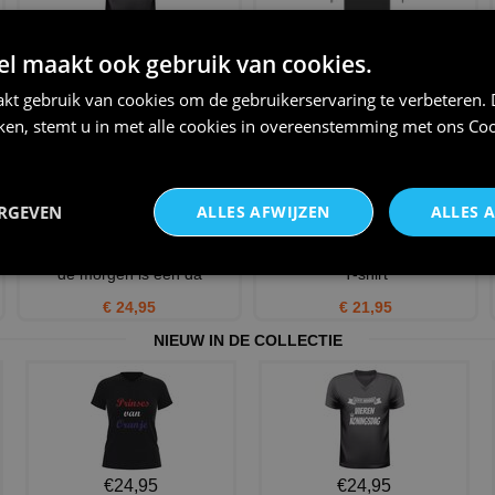
g
Grappig v-Hals shirt met tekst
Schort lekker man grappige
 maakt ook gebruik van cookies.
een kroket in de mo
keukenschort met kroket
€ 24,95
€ 24,95
kt gebruik van cookies om de gebruikerservaring te verbeteren.
iken, stemt u in met alle cookies in overeenstemming met ons
Coo
ERGEVEN
ALLES AFWIJZEN
ALLES 
Schort met tekst een kroket in
Shirtje King kroket. Kroketten
de morgen is een da
T-shirt
€ 24,95
€ 21,95
NIEUW IN DE COLLECTIE
€24,95
€24,95