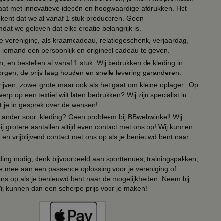
 paraat met innovatieve ideeën en hoogwaardige afdrukken. Het
tekent dat we al vanaf 1 stuk produceren. Geen
t we geloven dat elke creatie belangrijk is.
lie vereniging, als kraamcadeau, relatiegeschenk, verjaardag,
om iemand een persoonlijk en origineel cadeau te geven.
 en bestellen al vanaf 1 stuk. Wij bedrukken de kleding in
orgen, de prijs laag houden en snelle levering garanderen.
drijven, zowel grote maar ook als het gaat om kleine oplagen. Op
erp op een textiel wilt laten bedrukken? Wij zijn specialist in
t je in gesprek over de wensen!
 of ander soort kleding? Geen probleem bij BBwebwinkel! Wij
ij grotere aantallen altijd even contact met ons op! Wij kunnen
en vrijblijvend contact met ons op als je benieuwd bent naar
ing nodig, denk bijvoorbeeld aan sporttenues, trainingspakken,
e mee aan een passende oplossing voor je vereniging of
 ons op als je benieuwd bent naar de mogelijkheden. Neem bij
Wij kunnen dan een scherpe prijs voor je maken!