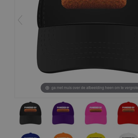
ga met muis over de afbeelding heen om te vergrot