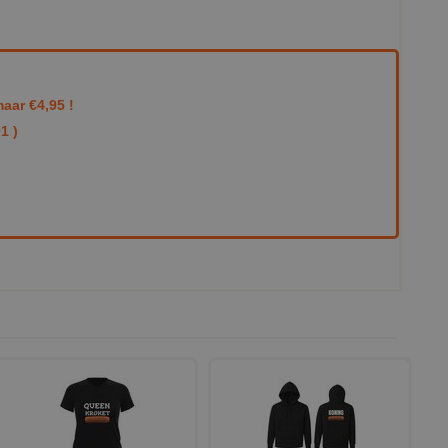
aar €4,95 !
1 )