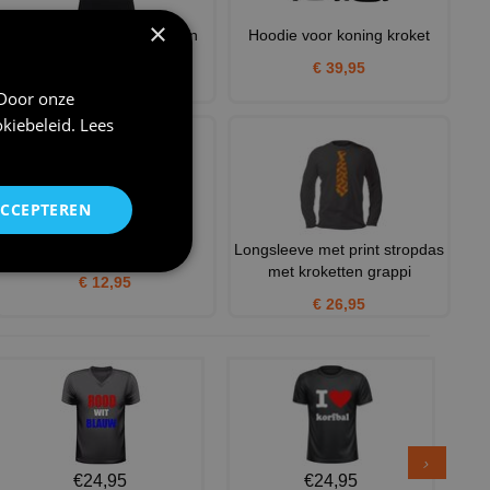
×
Dames v hals t-shirt queen
Hoodie voor koning kroket
kroket grappig shirt me
€ 39,95
€ 24,95
 Door onze
kiebeleid
.
Lees
ACCEPTEREN
Pet voor chef kroket
Longsleeve met print stropdas
met kroketten grappi
€ 12,95
€ 26,95
€24,95
€24,95