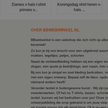
Dames v hals t-shirt
Koningsdag shirt heren v-
prinses v...
hals ...
OVER BBWEBWINKEL.NL
BBwebwinkel is een webshop die zich richt op alle
keramiek!
Zo kun je bij ons terecht voor een uitgebreid assor
mokken, tegeltjes, petjes, schorten.
Naast de verkleedkleding hebben wij een eigen text
slogan, een quote je bedrijfslogo, een naam, foto 
Bij ons kun je simpel en snel kleding bedrukken, mo
met een eigen ontwerp. Bepaal zelf de kleur, opdr
niemand anders heeft!
Verander textiel in buitengewone kunst - Wij zijn j
meesterwerken. Of het nu T-shirts, tassen, schorten
textiel, kunnen wij het bedrukken voor jou! Onze cr
ontwerpafdeling die erop gebrand is om jouw visie t
wij zorgen ervoor dat elk detail klopt. Of je nu ee