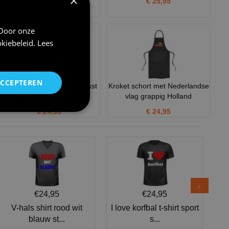
×
€ 25,95
€ 24,95
 Door onze
kiebeleid
.
Lees
ACCEPTEREN
Grappig v-Hals shirt met tekst
Kroket schort met Nederlandse
een kroket in de mo
vlag grappig Holland
€ 24,95
€ 24,95
€24,95
€24,95
V-hals shirt rood wit
I love korfbal t-shirt sport
blauw st...
s...