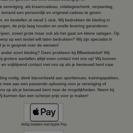
lie vereniging, als kraamcadeau, relatiegeschenk, verjaardag,
om iemand een persoonlijk en origineel cadeau te geven.
 en bestellen al vanaf 1 stuk. Wij bedrukken de kleding in
orgen, de prijs laag houden en snelle levering garanderen.
drijven, zowel grote maar ook als het gaat om kleine oplagen. Op
erp op een textiel wilt laten bedrukken? Wij zijn specialist in
t je in gesprek over de wensen!
 of ander soort kleding? Geen probleem bij BBwebwinkel! Wij
ij grotere aantallen altijd even contact met ons op! Wij kunnen
en vrijblijvend contact met ons op als je benieuwd bent naar
ing nodig, denk bijvoorbeeld aan sporttenues, trainingspakken,
e mee aan een passende oplossing voor je vereniging of
 ons op als je benieuwd bent naar de mogelijkheden. Neem bij
Wij kunnen dan een scherpe prijs voor je maken!
Veilig betalen met Apple Pay