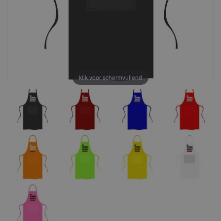
klik voor schermvullend