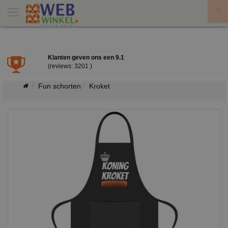
X
Klanten geven ons een
9.1
(reviews: 3201 )
Fun schorten
Kroket