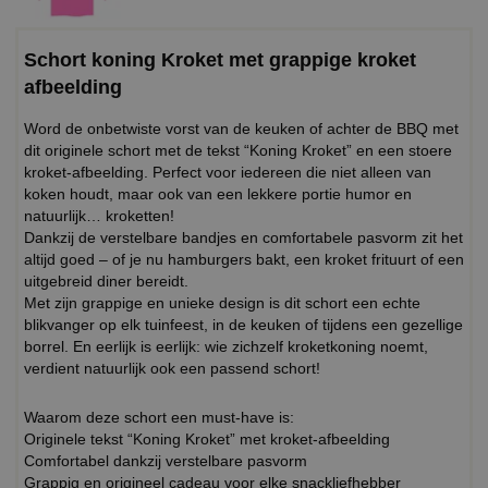
Schort koning Kroket met grappige kroket
afbeelding
Word de onbetwiste vorst van de keuken of achter de BBQ met
dit originele schort met de tekst “Koning Kroket” en een stoere
kroket-afbeelding. Perfect voor iedereen die niet alleen van
koken houdt, maar ook van een lekkere portie humor en
natuurlijk… kroketten!
Dankzij de verstelbare bandjes en comfortabele pasvorm zit het
altijd goed – of je nu hamburgers bakt, een kroket frituurt of een
uitgebreid diner bereidt.
Met zijn grappige en unieke design is dit schort een echte
blikvanger op elk tuinfeest, in de keuken of tijdens een gezellige
borrel. En eerlijk is eerlijk: wie zichzelf kroketkoning noemt,
verdient natuurlijk ook een passend schort!
Waarom deze schort een must-have is:
Originele tekst “Koning Kroket” met kroket-afbeelding
Comfortabel dankzij verstelbare pasvorm
Grappig en origineel cadeau voor elke snackliefhebber