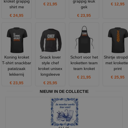
kroket grappig
grappig leuk
€ 21,95
€ 12,95
shirt me
gek
€ 24,95
€ 23,95
Koning kroket
Snack lover
Schort voor het
Shirtje strop
T-shirt snackbar
style chef
kroketten team
met krokett
patatzaak
kroket unisex
team kroket
print
lekkernij
longsleeve
€ 21,95
€ 25,95
€ 23,95
€ 25,95
NIEUW IN DE COLLECTIE