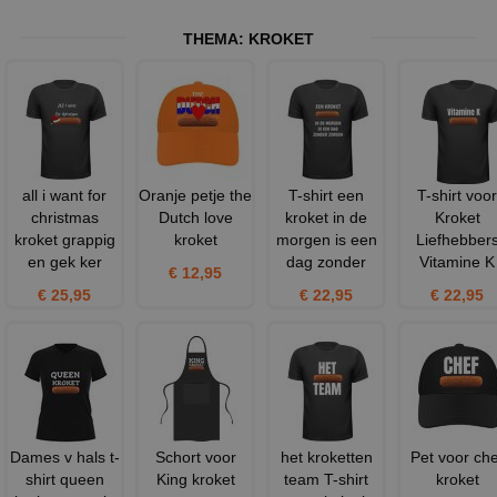
THEMA:
KROKET
all i want for
Oranje petje the
T-shirt een
T-shirt voor
christmas
Dutch love
kroket in de
Kroket
kroket grappig
kroket
morgen is een
Liefhebber
en gek ker
dag zonder
Vitamine K
€ 12,95
€ 25,95
€ 22,95
€ 22,95
Dames v hals t-
Schort voor
het kroketten
Pet voor che
shirt queen
King kroket
team T-shirt
kroket