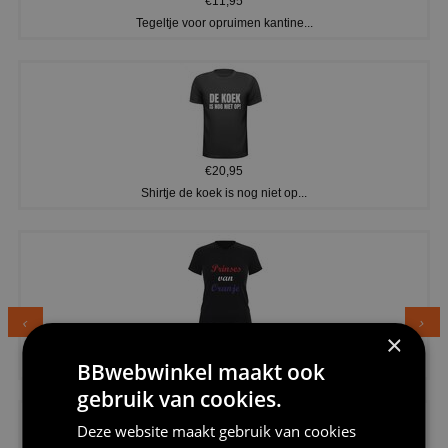
€11,95
Tegeltje voor opruimen kantine...
€20,95
Shirtje de koek is nog niet op...
×
€24,95
Dames v hals t-shirt prinses v...
BBwebwinkel maakt ook
gebruik van cookies.
Deze website maakt gebruik van cookies