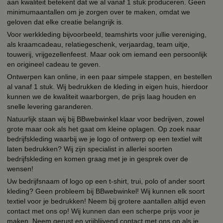
aan kwaliteit betekent dat we al vanaf 1 stuk produceren. Geen
minimumaantallen om je zorgen over te maken, omdat we
geloven dat elke creatie belangrijk is.
Voor werkkleding bijvoorbeeld, teamshirts voor jullie vereniging,
als kraamcadeau, relatiegeschenk, verjaardag, team uitje,
touwerij, vrijgezellenfeest. Maar ook om iemand een persoonlijk
en origineel cadeau te geven.
Ontwerpen kan online, in een paar simpele stappen, en bestellen
al vanaf 1 stuk. Wij bedrukken de kleding in eigen huis, hierdoor
kunnen we de kwaliteit waarborgen, de prijs laag houden en
snelle levering garanderen.
Natuurlijk staan wij bij BBwebwinkel klaar voor bedrijven, zowel
grote maar ook als het gaat om kleine oplagen. Op zoek naar
bedrijfskleding waarbij we je logo of ontwerp op een textiel wilt
laten bedrukken? Wij zijn specialist in allerlei soorten
bedrijfskleding en komen graag met je in gesprek over de
wensen!
Uw bedrijfsnaam of logo op een t-shirt, trui, polo of ander soort
kleding? Geen probleem bij BBwebwinkel! Wij kunnen elk soort
textiel voor je bedrukken! Neem bij grotere aantallen altijd even
contact met ons op! Wij kunnen dan een scherpe prijs voor je
maken. Neem gerust en vrijblijvend contact met ons op als je