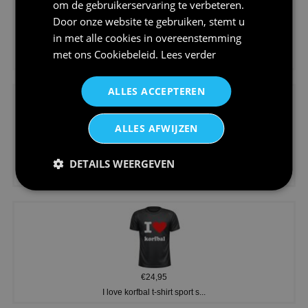
om de gebruikerservaring te verbeteren.
Door onze website te gebruiken, stemt u
in met alle cookies in overeenstemming
€24,95
met ons
Cookiebeleid
.
Lees verder
Koningsdag shirt heren v-hals ...
ALLES ACCEPTEREN
ALLES AFWIJZEN
€24,95
DETAILS WEERGEVEN
V-hals shirt rood wit blauw st...
€24,95
I love korfbal t-shirt sport s...