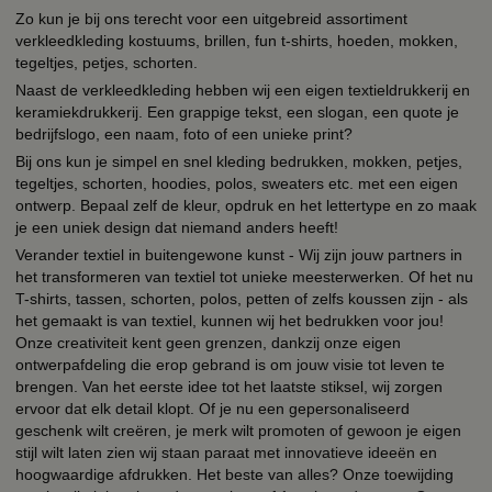
Zo kun je bij ons terecht voor een uitgebreid assortiment
verkleedkleding kostuums, brillen, fun t-shirts, hoeden, mokken,
tegeltjes, petjes, schorten.
Naast de verkleedkleding hebben wij een eigen textieldrukkerij en
keramiekdrukkerij. Een grappige tekst, een slogan, een quote je
bedrijfslogo, een naam, foto of een unieke print?
Bij ons kun je simpel en snel kleding bedrukken, mokken, petjes,
tegeltjes, schorten, hoodies, polos, sweaters etc. met een eigen
ontwerp. Bepaal zelf de kleur, opdruk en het lettertype en zo maak
je een uniek design dat niemand anders heeft!
Verander textiel in buitengewone kunst - Wij zijn jouw partners in
het transformeren van textiel tot unieke meesterwerken. Of het nu
T-shirts, tassen, schorten, polos, petten of zelfs koussen zijn - als
het gemaakt is van textiel, kunnen wij het bedrukken voor jou!
Onze creativiteit kent geen grenzen, dankzij onze eigen
ontwerpafdeling die erop gebrand is om jouw visie tot leven te
brengen. Van het eerste idee tot het laatste stiksel, wij zorgen
ervoor dat elk detail klopt. Of je nu een gepersonaliseerd
geschenk wilt creëren, je merk wilt promoten of gewoon je eigen
stijl wilt laten zien wij staan paraat met innovatieve ideeën en
hoogwaardige afdrukken. Het beste van alles? Onze toewijding