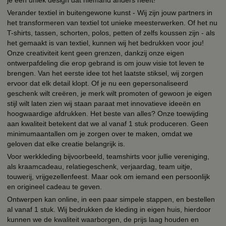
Verander textiel in buitengewone kunst - Wij zijn jouw partners in
het transformeren van textiel tot unieke meesterwerken. Of het nu
T-shirts, tassen, schorten, polos, petten of zelfs koussen zijn - als
het gemaakt is van textiel, kunnen wij het bedrukken voor jou!
Onze creativiteit kent geen grenzen, dankzij onze eigen
ontwerpafdeling die erop gebrand is om jouw visie tot leven te
brengen. Van het eerste idee tot het laatste stiksel, wij zorgen
ervoor dat elk detail klopt. Of je nu een gepersonaliseerd
geschenk wilt creëren, je merk wilt promoten of gewoon je eigen
stijl wilt laten zien wij staan paraat met innovatieve ideeën en
hoogwaardige afdrukken. Het beste van alles? Onze toewijding
aan kwaliteit betekent dat we al vanaf 1 stuk produceren. Geen
minimumaantallen om je zorgen over te maken, omdat we
geloven dat elke creatie belangrijk is.
Voor werkkleding bijvoorbeeld, teamshirts voor jullie vereniging,
als kraamcadeau, relatiegeschenk, verjaardag, team uitje,
touwerij, vrijgezellenfeest. Maar ook om iemand een persoonlijk
en origineel cadeau te geven.
Ontwerpen kan online, in een paar simpele stappen, en bestellen
al vanaf 1 stuk. Wij bedrukken de kleding in eigen huis, hierdoor
kunnen we de kwaliteit waarborgen, de prijs laag houden en