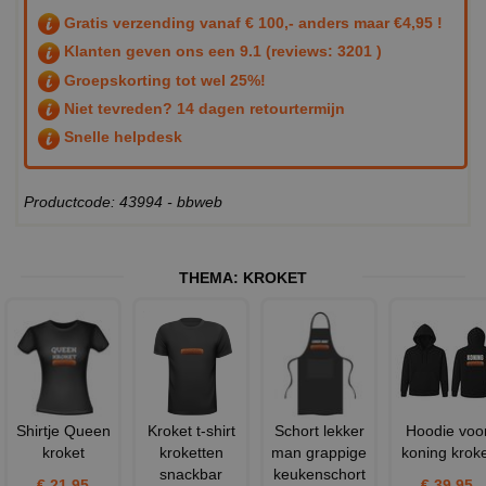
Gratis verzending vanaf € 100,- anders maar €4,95 !
Klanten geven ons een
9.1
(reviews: 3201 )
Groepskorting tot wel 25%!
Niet tevreden? 14 dagen retourtermijn
Snelle helpdesk
Productcode: 43994 - bbweb
THEMA:
KROKET
Shirtje Queen
Kroket t-shirt
Schort lekker
Hoodie voo
kroket
kroketten
man grappige
koning kroke
snackbar
keukenschort
€ 21,95
€ 39,95