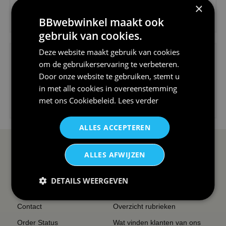
×
€24,95
BBwebwinkel maakt ook
V-hals shirt rood wit blauw st...
gebruik van cookies.
Deze website maakt gebruik van cookies
om de gebruikerservaring te verbeteren.
Door onze website te gebruiken, stemt u
in met alle cookies in overeenstemming
€24,95
met ons
Cookiebeleid
.
Lees verder
I love korfbal t-shirt sport s...
ALLES ACCEPTEREN
SERVICE EN INFO
OVERZICHT
ALLES AFWIJZEN
Reviews
Sitemapping
DETAILS WEERGEVEN
Veel gestelde vragen
Overzicht thema's
Contact
Overzicht rubrieken
Order Status
Wat vinden klanten van ons