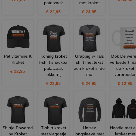
patatzaak
met kroket
€ 22,95
€ 24,95
Pet vitamine K
Koning kroket
Grappig v-Hals
Mok De were
Kroket
T-shirt snackbar
shirt met tekst
verloedert m
patatzaak
een kroket in de
de kroket
€ 12,95
lekkernij
mo
verbroeder
€ 23,95
€ 24,95
€ 12,95
Shirtje Powered
T-shirt kroket
Unisex
Hoodie met 
by Kroket
met vlaggetje
longsleeve met
kroket met