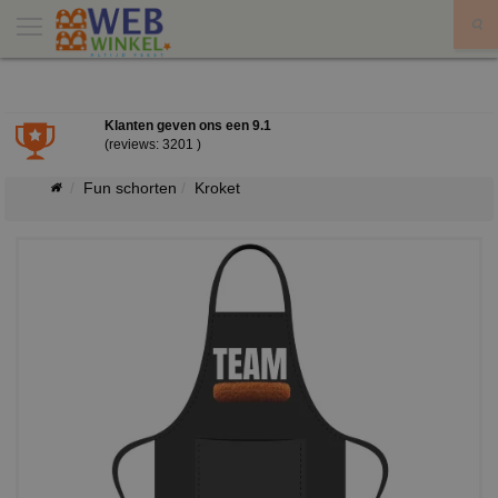
X
Klanten geven ons een
9.1
(reviews: 3201 )
Fun schorten
Kroket