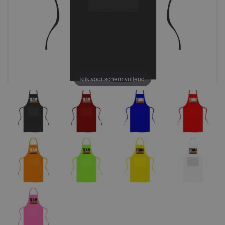
klik voor schermvullend