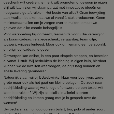
geschenk wilt creëren, je merk wilt promoten of gewoon je eigen
stijl wilt laten zien wij staan paraat met innovatieve ideeën en
hoogwaardige afdrukken. Het beste van alles? Onze toewijding
aan kwaliteit betekent dat we al vanaf 1 stuk produceren. Geen
minimumaantallen om je zorgen over te maken, omdat we
geloven dat elke creatie belangrijk is.
Voor werkkleding bijvoorbeeld, teamshirts voor jullie vereniging,
als kraamcadeau, relatiegeschenk, verjaardag, team uitje,
touwerij, vrijgezellenfeest. Maar ook om iemand een persoonlijk
en origineel cadeau te geven.
Ontwerpen kan online, in een paar simpele stappen, en bestellen
al vanaf 1 stuk. Wij bedrukken de kleding in eigen huis, hierdoor
kunnen we de kwaliteit waarborgen, de prijs laag houden en
snelle levering garanderen.
Natuurlijk staan wij bij BBwebwinkel klaar voor bedrijven, zowel
grote maar ook als het gaat om kleine oplagen. Op zoek naar
bedrijfskleding waarbij we je logo of ontwerp op een textiel wilt
laten bedrukken? Wij zijn specialist in allerlei soorten
bedrijfskleding en komen graag met je in gesprek over de
wensen!
Uw bedrijfsnaam of logo op een t-shirt, trui, polo of ander soort