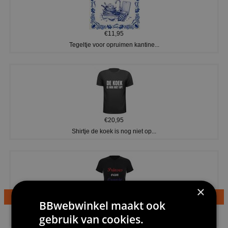
€11,95
Tegeltje voor opruimen kantine...
€20,95
Shirtje de koek is nog niet op...
×
BBwebwinkel maakt ook
€24,95
gebruik van cookies.
Dames v hals t-shirt prinses v...