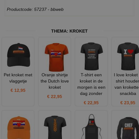
Productcode: 57237 - bbweb
THEMA:
KROKET
Pet kroket met
Oranje shirtje
T-shirt een
I love kroket 
vlaggetje
the Dutch love
kroket in de
shirt houde
kroket
morgen is een
van krokett
€ 12,95
dag zonder
snackba
€ 22,95
€ 22,95
€ 23,95