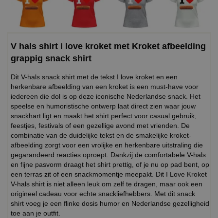
V hals shirt i love kroket met Kroket afbeelding
grappig snack shirt
Dit V-hals snack shirt met de tekst I love kroket en een
herkenbare afbeelding van een kroket is een must-have voor
iedereen die dol is op deze iconische Nederlandse snack. Het
speelse en humoristische ontwerp laat direct zien waar jouw
snackhart ligt en maakt het shirt perfect voor casual gebruik,
feestjes, festivals of een gezellige avond met vrienden. De
combinatie van de duidelijke tekst en de smakelijke kroket-
afbeelding zorgt voor een vrolijke en herkenbare uitstraling die
gegarandeerd reacties oproept. Dankzij de comfortabele V-hals
en fijne pasvorm draagt het shirt prettig, of je nu op pad bent, op
een terras zit of een snackmomentje meepakt. Dit I Love Kroket
V-hals shirt is niet alleen leuk om zelf te dragen, maar ook een
origineel cadeau voor echte snackliefhebbers. Met dit snack
shirt voeg je een flinke dosis humor en Nederlandse gezelligheid
toe aan je outfit.