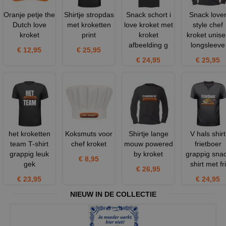
Oranje petje the
Shirtje stropdas
Snack schort i
Snack love
Dutch love
met kroketten
love kroket met
style chef
kroket
print
kroket
kroket unise
afbeelding g
longsleeve
€ 12,95
€ 25,95
€ 24,95
€ 25,95
het kroketten
Koksmuts voor
Shirtje lange
V hals shirt
team T-shirt
chef kroket
mouw powered
frietboer
grappig leuk
by kroket
grappig sna
€ 8,95
gek
shirt met fri
€ 26,95
€ 23,95
€ 24,95
NIEUW IN DE COLLECTIE