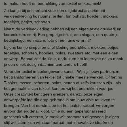
te maken heeft en bedrukking van textiel en keramiek!
Zo kun je bij ons terecht voor een uitgebreid assortiment
verkleedkleding kostuums, brillen, fun t-shirts, hoeden, mokken,
tegeltjes, petjes, schorten.
Naast de verkleedkleding hebben wij een eigen textieldrukkerij en
keramiekdrukkerij. Een grappige tekst, een slogan, een quote je
bedrijfslogo, een naam, foto of een unieke print?
Bij ons kun je simpel en snel kleding bedrukken, mokken, petjes,
tegeltjes, schorten, hoodies, polos, sweaters etc. met een eigen
ontwerp. Bepaal zelf de kleur, opdruk en het lettertype en zo maak
je een uniek design dat niemand anders heeft!
Verander textiel in buitengewone kunst - Wij zijn jouw partners in
het transformeren van textiel tot unieke meesterwerken. Of het nu
T-shirts, tassen, schorten, polos, petten of zelfs koussen zijn - als
het gemaakt is van textiel, kunnen wij het bedrukken voor jou!
Onze creativiteit kent geen grenzen, dankzij onze eigen
ontwerpafdeling die erop gebrand is om jouw visie tot leven te
brengen. Van het eerste idee tot het laatste stiksel, wij zorgen
ervoor dat elk detail klopt. Of je nu een gepersonaliseerd
geschenk wilt creëren, je merk wilt promoten of gewoon je eigen
stijl wilt laten zien wij staan paraat met innovatieve ideeën en