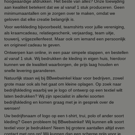
hoogwaardige afdrukken. Het beste van alles? Onze toewijding
aan kwaliteit betekent dat we al vanaf 1 stuk produceren. Geen
minimumaantallen om je zorgen over te maken, omdat we
geloven dat elke creatie belangrijk is.
Voor werkkleding bijvoorbeeld, teamshirts voor jullie vereniging,
als kraamcadeau, relatiegeschenk, verjaardag, team uitje,
touwerij, vrijgezellenfeest. Maar ook om iemand een persoonlijk
en origineel cadeau te geven.
Ontwerpen kan online, in een paar simpele stappen, en bestellen
al vanaf 1 stuk. Wij bedrukken de kleding in eigen huis, hierdoor
kunnen we de kwaliteit waarborgen, de prijs laag houden en
snelle levering garanderen.
Natuurlijk staan wij bij BBwebwinkel klaar voor bedrijven, zowel
grote maar ook als het gaat om kleine oplagen. Op zoek naar
bedrijfskleding waarbij we je logo of ontwerp op een textiel wilt
laten bedrukken? Wij zijn specialist in allerlei soorten
bedrijfskleding en komen graag met je in gesprek over de
wensen!
Uw bedrijfsnaam of logo op een t-shirt, trui, polo of ander soort
kleding? Geen probleem bij BBwebwinkel! Wij kunnen elk soort
textiel voor je bedrukken! Neem bij grotere aantallen altijd even
contact met ons op! Wij kunnen dan een scherpe prijs voor je