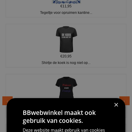
€11,95
Tegeltje voor opruimen kantine...
€20,95
Shirtje de koek is nog niet op...
×
€24,95
BBwebwinkel maakt ook
Dames v hals t-shirt prinses v...
gebruik van cookies.
Deze website maakt gebruik van cookies