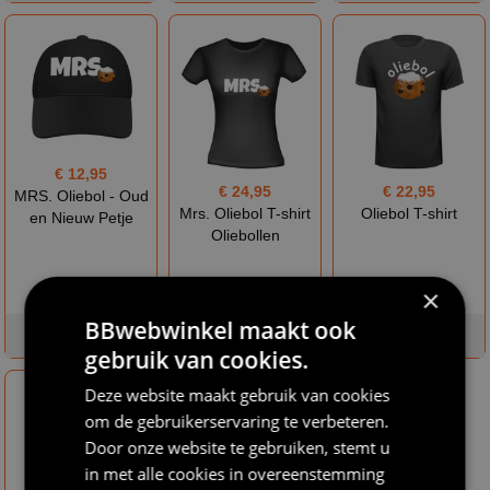
€ 12,95
€ 24,95
€ 22,95
MRS. Oliebol - Oud
Mrs. Oliebol T-shirt
Oliebol T-shirt
en Nieuw Petje
Oliebollen
×
BBwebwinkel maakt ook
op voorraad
op voorraad
op voorraad
gebruik van cookies.
Deze website maakt gebruik van cookies
om de gebruikerservaring te verbeteren.
Door onze website te gebruiken, stemt u
in met alle cookies in overeenstemming