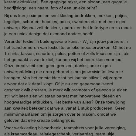
keramiekdrukkerij. Een grappige tekst, een slogan, een quote je
bedrijfslogo, een naam, foto of een unieke print?
Bij ons kun je simpel en snel kleding bedrukken, mokken, petjes,
tegeltjes, schorten, hoodies, polos, sweaters etc. met een eigen
ontwerp. Bepaal zelf de kleur, opdruk en het lettertype en zo maak
je een uniek design dat niemand anders heeft!
Verander textiel in buitengewone kunst - Wij zijn jouw partners in
het transformeren van textiel tot unieke meesterwerken. Of het nu
T-shirts, tassen, schorten, polos, petten of zelfs koussen zijn - als
het gemaakt is van textiel, kunnen wij het bedrukken voor jou!
Onze creativiteit kent geen grenzen, dankzij onze eigen
ontwerpafdeling die erop gebrand is om jouw visie tot leven te
brengen. Van het eerste idee tot het laatste stiksel, wij zorgen
ervoor dat elk detail klopt. Of je nu een gepersonaliseerd
geschenk wilt creëren, je merk wilt promoten of gewoon je eigen
stijl wilt laten zien wij staan paraat met innovatieve ideeën en
hoogwaardige afdrukken. Het beste van alles? Onze toewijding
aan kwaliteit betekent dat we al vanaf 1 stuk produceren. Geen
minimumaantallen om je zorgen over te maken, omdat we
geloven dat elke creatie belangrijk is.
Voor werkkleding bijvoorbeeld, teamshirts voor jullie vereniging,
als kraamcadeau, relatiegeschenk, verjaardag, team uitje,