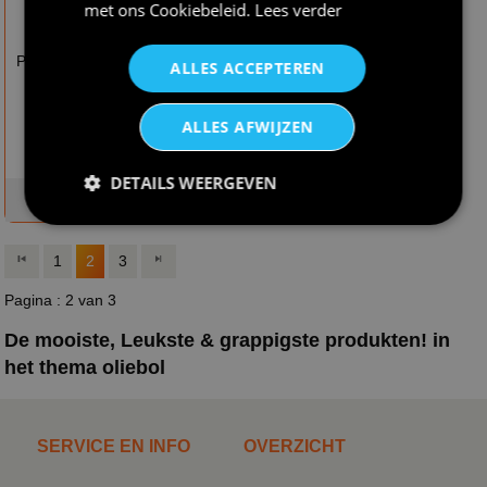
met ons
Cookiebeleid
.
Lees verder
€ 12,95
€ 12,95
Pet oliebol pet met
Pet voor chef oliebol
ALLES ACCEPTEREN
opdruk van een
oliebol
ALLES AFWIJZEN
DETAILS WEERGEVEN
op voorraad
op voorraad
1
2
3
Pagina : 2 van 3
De mooiste, Leukste & grappigste produkten! in
het thema oliebol
SERVICE EN INFO
OVERZICHT