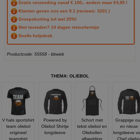
Gratis verzending vanaf € 100,- anders maar €4,95 !
Klanten geven ons een
9.1
(reviews: 3201 )
Groepskorting tot wel 25%!
Niet tevreden? 14 dagen retourtermijn
Snelle helpdesk
Productcode: 55558 - bbweb
THEMA:
OLIEBOL
V hals sportshirt
Powered by
Schort met
Grappige o
team oliebol
Oliebol Shirtje
tekst oliebol en
en nieuw
origineel
longsleeve
Oliebollen
longsleeve v
teamshirt
afbeelding
Chef oliebo