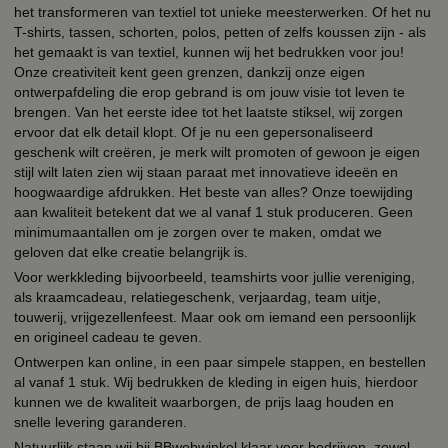
het transformeren van textiel tot unieke meesterwerken. Of het nu
T-shirts, tassen, schorten, polos, petten of zelfs koussen zijn - als
het gemaakt is van textiel, kunnen wij het bedrukken voor jou!
Onze creativiteit kent geen grenzen, dankzij onze eigen
ontwerpafdeling die erop gebrand is om jouw visie tot leven te
brengen. Van het eerste idee tot het laatste stiksel, wij zorgen
ervoor dat elk detail klopt. Of je nu een gepersonaliseerd
geschenk wilt creëren, je merk wilt promoten of gewoon je eigen
stijl wilt laten zien wij staan paraat met innovatieve ideeën en
hoogwaardige afdrukken. Het beste van alles? Onze toewijding
aan kwaliteit betekent dat we al vanaf 1 stuk produceren. Geen
minimumaantallen om je zorgen over te maken, omdat we
geloven dat elke creatie belangrijk is.
Voor werkkleding bijvoorbeeld, teamshirts voor jullie vereniging,
als kraamcadeau, relatiegeschenk, verjaardag, team uitje,
touwerij, vrijgezellenfeest. Maar ook om iemand een persoonlijk
en origineel cadeau te geven.
Ontwerpen kan online, in een paar simpele stappen, en bestellen
al vanaf 1 stuk. Wij bedrukken de kleding in eigen huis, hierdoor
kunnen we de kwaliteit waarborgen, de prijs laag houden en
snelle levering garanderen.
Natuurlijk staan wij bij BBwebwinkel klaar voor bedrijven, zowel