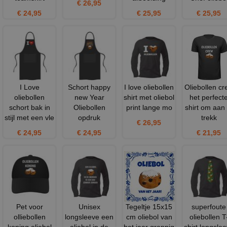
€ 26,95
€ 24,95
€ 25,95
€ 25,95
I Love
Schort happy
I love oliebollen
Oliebollen cr
oliebollen
new Year
shirt met oliebol
het perfect
schort bak in
Oliebollen
print lange mo
shirt om aan 
stijl met een vle
opdruk
trekk
€ 26,95
€ 24,95
€ 24,95
€ 21,95
Pet voor
Unisex
Tegeltje 15x15
superfoute
olliebollen
longsleeve een
cm oliebol van
oliebollen T
koning oliebol
oliebol in de
het jaar grappig
shirt longsle