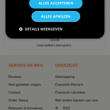
ALLES ACCEPTEREN
V-hals shirt rood wit blauw st...
ALLES AFWIJZEN
DETAILS WEERGEVEN
€24,95
I love korfbal t-shirt sport s...
SERVICE EN INFO
OVERZICHT
Reviews
Sitemapping
Veel gestelde vragen
Overzicht thema's
Contact
Overzicht rubrieken
Order Status
Wat vinden klanten van ons
Retouren & Annuleren
RSS