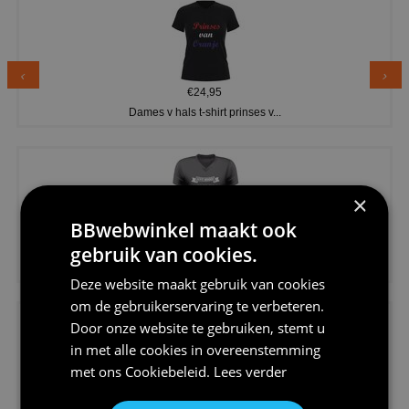
€24,95
Dames v hals t-shirt prinses v...
×
BBwebwinkel maakt ook
€24,95
gebruik van cookies.
Koningsdag shirt heren v-hals ...
Deze website maakt gebruik van cookies
om de gebruikerservaring te verbeteren.
Door onze website te gebruiken, stemt u
in met alle cookies in overeenstemming
met ons
Cookiebeleid
.
Lees verder
€24,95