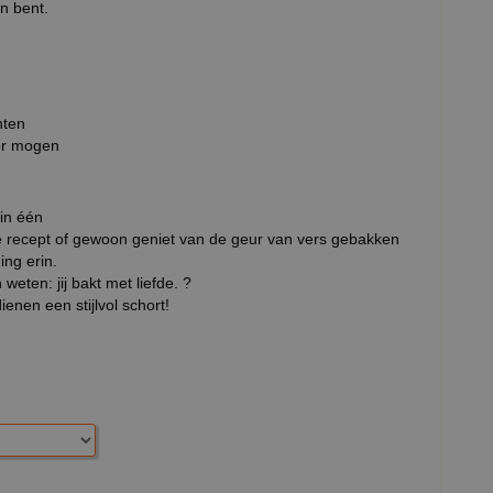
an bent.
nten
oor mogen
 in één
e recept of gewoon geniet van de geur van vers gebakken
ng erin.
weten: jij bakt met liefde. ?
ienen een stijlvol schort!