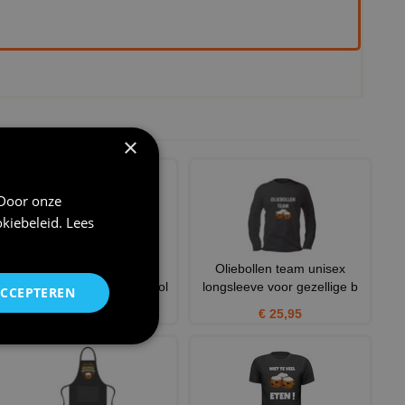
×
 Door onze
kiebeleid
.
Lees
Grappige oud en nieuw
Oliebollen team unisex
longsleeve voor Chef oliebol
longsleeve voor gezellige b
ACCEPTEREN
€ 25,95
€ 25,95