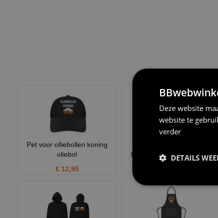
BBwebwinkel
Deze website maa
website te gebru
verder
Pet voor olliebollen koning
team oliebol must-have
oliebol
longsleeve voor oliebollen
DETAILS WE
€ 12,95
€ 25,95