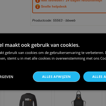
Niet tevreden? 14 dagen retourtermijn
Snelle helpdesk
Productcode: 55563 - bbweb
THEMA:
OLIEBOL
 maakt ook gebruik van cookies.
kt gebruik van cookies om de gebruikerservaring te verbeteren.
iken, stemt u in met alle cookies in overeenstemming met ons
Coo
Schort chef oliebol voor de
Grappige oliebollen pet team
kampioen van de olieb
oliebollen met duidel
ERGEVEN
ALLES AFWIJZEN
ALLES 
€ 24,95
€ 12,95