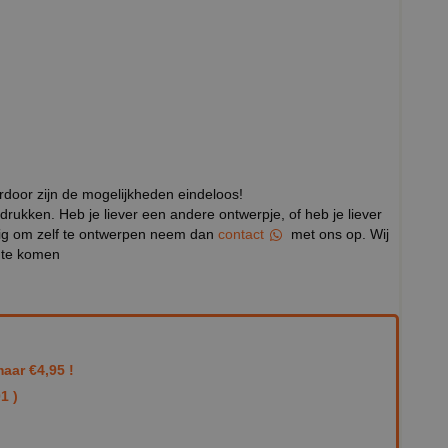
erdoor zijn de mogelijkheden eindeloos!
drukken. Heb je liever een andere ontwerpje, of heb je liever
stig om zelf te ontwerpen neem dan
contact
met ons op. Wij
p te komen
aar €4,95 !
1 )