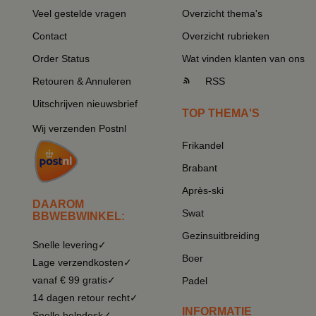
Veel gestelde vragen
Overzicht thema's
Contact
Overzicht rubrieken
Order Status
Wat vinden klanten van ons
Retouren & Annuleren
RSS
Uitschrijven nieuwsbrief
TOP THEMA'S
Wij verzenden Postnl
Frikandel
Brabant
Après-ski
DAAROM
Swat
BBWEBWINKEL:
Gezinsuitbreiding
Snelle levering✓
Boer
Lage verzendkosten✓
vanaf € 99 gratis✓
Padel
14 dagen retour recht✓
INFORMATIE
Snelle helpdesk✓