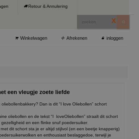
ragen
Retour & Annulering
X
Winkelwagen
Afrekenen
inloggen
met een vleugje zoete liefde
 oliebollenbakkery? Dan is dit “I love Oliebollen” schort
ne oliebollen en de tekst “I loveOliebollen” straalt dit schort
 gezelligheid en een flinke snuf poedersuiker.
met dit schort sta je er altijd stijlvol (en een beetje knapperig)
poedersuikerwolken en enthousiast beslaggedoe, terwijl je