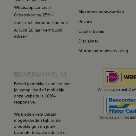
Whatsapp contact✓
Algemene voorwaarden
Groepskorting 25%✓
Privacy
Zeer veel tevreden klanten✓
Al ruim 10 jaar vertrouwd
Cookie beleid
adres✓
Disclaimer
AI-transparantieverklaring
B
BWEBWINKEL.NL
Bestel gemakkelijk online met
je laptop, ipad of mobieltje
Veilig betalen met iDE
onze website is 100%
responsive.
Wij bieden vele betaal
Veilig betalen met Ba
mogelijkheden kijk bij de
afbeeldingen en jouw
favoriete betaalmiddel zit er