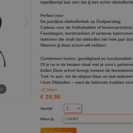
tegelijkertijd laat zien dat jij een echte oliebollenf
Perfect voor:
De jaarlijkse oliebollenbak op Oudjaarsdag
Cadeau voor de hobbybakker of keukenprins(es)
Feestdagen, kerstmarkten of winterse bakmome
Iedereen die vindt dat oliebollen het hele jaar d
Waarom jij deze schort wilt hebben:
Combineert humor, gezelligheid en functionaliteit
Of je nu in de keuken staat met je oma’s geheim
bollen Deze schort brengt meteen de feeststemmi
Trek ‘m aan, zet de oliepan klaar en laat iedereen 
I love Oliebollen – want de lekkerste tradities verd
en
Delen
€ 24,95
Aantal
:
kleur
: