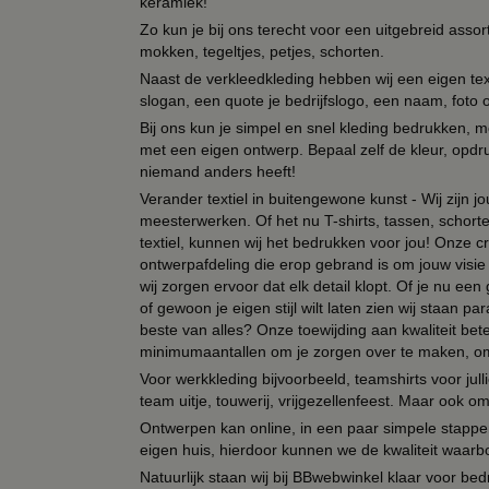
keramiek!
Zo kun je bij ons terecht voor een uitgebreid assor
mokken, tegeltjes, petjes, schorten.
Naast de verkleedkleding hebben wij een eigen text
slogan, een quote je bedrijfslogo, een naam, foto 
Bij ons kun je simpel en snel kleding bedrukken, mo
met een eigen ontwerp. Bepaal zelf de kleur, opdr
niemand anders heeft!
Verander textiel in buitengewone kunst - Wij zijn j
meesterwerken. Of het nu T-shirts, tassen, schorten
textiel, kunnen wij het bedrukken voor jou! Onze cr
ontwerpafdeling die erop gebrand is om jouw visie t
wij zorgen ervoor dat elk detail klopt. Of je nu ee
of gewoon je eigen stijl wilt laten zien wij staan
beste van alles? Onze toewijding aan kwaliteit be
minimumaantallen om je zorgen over te maken, omda
Voor werkkleding bijvoorbeeld, teamshirts voor jul
team uitje, touwerij, vrijgezellenfeest. Maar ook 
Ontwerpen kan online, in een paar simpele stappen,
eigen huis, hierdoor kunnen we de kwaliteit waarb
Natuurlijk staan wij bij BBwebwinkel klaar voor be