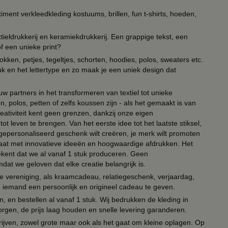
timent verkleedkleding kostuums, brillen, fun t-shirts, hoeden,
ieldrukkerij en keramiekdrukkerij. Een grappige tekst, een
of een unieke print?
kken, petjes, tegeltjes, schorten, hoodies, polos, sweaters etc.
uk en het lettertype en zo maak je een uniek design dat
ouw partners in het transformeren van textiel tot unieke
, polos, petten of zelfs koussen zijn - als het gemaakt is van
eativiteit kent geen grenzen, dankzij onze eigen
ot leven te brengen. Van het eerste idee tot het laatste stiksel,
n gepersonaliseerd geschenk wilt creëren, je merk wilt promoten
 paraat met innovatieve ideeën en hoogwaardige afdrukken. Het
tekent dat we al vanaf 1 stuk produceren. Geen
t we geloven dat elke creatie belangrijk is.
lie vereniging, als kraamcadeau, relatiegeschenk, verjaardag,
om iemand een persoonlijk en origineel cadeau te geven.
 en bestellen al vanaf 1 stuk. Wij bedrukken de kleding in
orgen, de prijs laag houden en snelle levering garanderen.
drijven, zowel grote maar ook als het gaat om kleine oplagen. Op