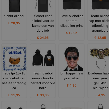
t-shirt oliebol
Schort chef
I love oliebollen
Team oliebo
oliebol voor de
pet met
cap met olieb
€ 20,95
kampioen van
oliebollen print
afbeelding
de olieb
grappige p
€ 12,95
€ 24,95
€ 12,95
Tegeltje 15x15
Team oliebol
Bril happy new
Diadeem hap
cm oliebol van
unisex hoodie
year zilver
new year
het jaar grappig
perfect voor olie
gelukkig
€ 4,95
ca
bolle
nieuwjaar
€ 11,95
€ 39,95
€ 4,95