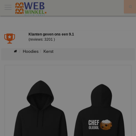
X
Klanten geven ons een
9.1
(reviews: 3201 )
Hoodies
Kerst