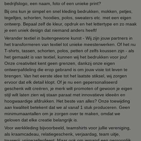
bedrijfslogo, een naam, foto of een unieke print?
Bij ons kun je simpel en snel kleding bedrukken, mokken, petjes,
tegeltjes, schorten, hoodies, polos, sweaters etc. met een eigen
ontwerp. Bepaal zelf de kleur, opdruk en het lettertype en zo maak
je een uniek design dat niemand anders heeft!
Verander textiel in buitengewone kunst - Wij zijn jouw partners in
het transformeren van textiel tot unieke meesterwerken. Of het nu
T-shirts, tassen, schorten, polos, petten of zelfs koussen zijn - als
het gemaakt is van textiel, kunnen wij het bedrukken voor jou!
Onze creativiteit kent geen grenzen, dankzij onze eigen
ontwerpafdeling die erop gebrand is om jouw visie tot leven te
brengen. Van het eerste idee tot het laatste stiksel, wij zorgen
ervoor dat elk detail klopt. Of je nu een gepersonaliseerd
geschenk wilt creëren, je merk wilt promoten of gewoon je eigen
stijl wilt laten zien wij staan paraat met innovatieve ideeën en
hoogwaardige afdrukken. Het beste van alles? Onze toewijding
aan kwaliteit betekent dat we al vanaf 1 stuk produceren. Geen
minimumaantallen om je zorgen over te maken, omdat we
geloven dat elke creatie belangrijk is.
Voor werkkleding bijvoorbeeld, teamshirts voor jullie vereniging,
als kraamcadeau, relatiegeschenk, verjaardag, team uitje,
touwerij, vrijgezellenfeest. Maar ook om iemand een persoonlijk