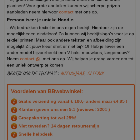
plaatsen! Voor grote aantallen kunnen wij scherpe prijzen
aanbieden neem hiervoor
contact
met ons op.
Personaliseer je unieke Hoodie:
- Wij bedrukken textiel in ons eigen bedrijf. Hierdoor zijn de
mogelijkheden eindeloos! Zo kunnen wij bedrijfslogo's voor je op
textiel printen! Maar ook andere teksten en afbeelding zijn
mogelijk! Zit jouw kleur shirt er niet bij? Of Heb je liever een
ander model bijvoorbeeld een V-hals, mouwloos, langemouw?
Neem
contact
met ons op. Wij helpen je graag verder om tot
een uniek ontwerp te komen
BEKIJK OOK DE THEMA'S :
NIEUWJAAR
OLIEBOL
Voordelen van BBwebwinkel:
Gratis verzending vanaf € 100,- anders maar €4,95 !
Klanten geven ons een
9.1
(reviews: 3201 )
Groepskorting tot wel 25%!
Niet tevreden? 14 dagen retourtermijn
Snelle helpdesk