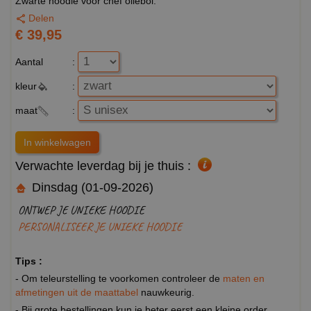
Zwarte hoodie voor chef oliebol.
Delen
€ 39,95
Aantal
:
kleur
:
maat
:
Verwachte leverdag bij je thuis :
Dinsdag (01-09-2026)
ONTWEP JE UNIEKE HOODIE
PERSONALISEER JE UNIEKE HOODIE
Tips :
- Om teleurstelling te voorkomen controleer de
maten en
afmetingen uit de maattabel
nauwkeurig.
- Bij grote bestellingen kun je beter eerst een kleine order