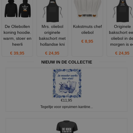
De Oliebollen
Mrs. oliebol
Kokstmuts chef
Originele
koning hoodie.
originele
oliebol
bakschort e
warm, stoer en
bakschort met
oliebol in d
€ 8,95
heerli
hollandse kni
morgen is e
€ 39,95
€ 24,95
€ 24,95
NIEUW IN DE COLLECTIE
€11,95
Tegeltje voor opruimen kantine...