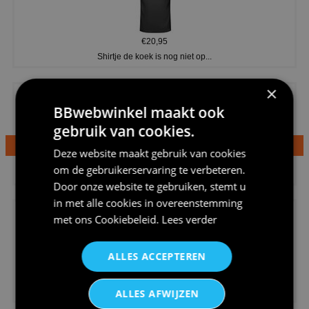
€20,95
Shirtje de koek is nog niet op...
×
BBwebwinkel maakt ook
gebruik van cookies.
Deze website maakt gebruik van cookies
€24,95
om de gebruikerservaring te verbeteren.
Dames v hals t-shirt prinses v...
Door onze website te gebruiken, stemt u
in met alle cookies in overeenstemming
met ons
Cookiebeleid
.
Lees verder
ALLES ACCEPTEREN
€24,95
Koningsdag shirt heren v-hals ...
ALLES AFWIJZEN