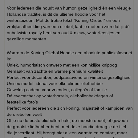
Voor iedereen die houdt van humor, gezelligheid én een vleugje
Hollandse traditie, is dit de ultieme hoodie voor het
winterseizoen. Met de trotse tekst “Koning Oliebol” en een
vrolijke afbeelding van een oliebol, laat je meteen zien dat jij dé
onbetwiste royalty bent van oud & nieuw, winterfeestjes en
gezellige momenten.
Waarom de Koning Oliebol Hoodie een absolute publieksfavoriet
is:
Uniek, humoristisch ontwerp met een koninklijke knipoog
Gemaakt van zachte en warme premium kwaliteit
Perfect voor december, oudjaarsavond en winterse gezelligheid
Unisex model: ideaal voor elke oliebolleliefhebber
Geweldig cadeau voor vrienden, collega’s of familie
Dé eyecatcher op winterborrels, oliebollenbakdagen of
feestelijke foto’s
Perfect voor iedereen die zich koning, majesteit of kampioen van
de oliebollen voelt
Of je nu de beste oliebollen bakt, de meeste opeet, of gewoon
de grootste liefhebber bent: met deze hoodie draag je de titel
die je verdient. Hij brengt niet alleen warmte en comfort, maar