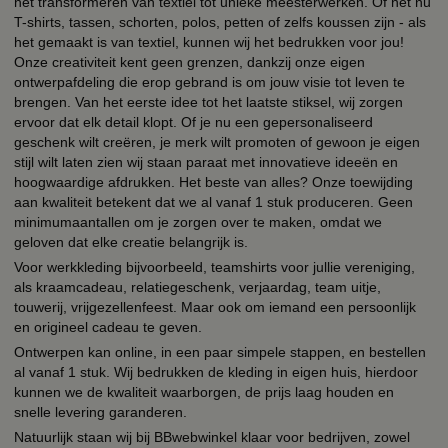
het transformeren van textiel tot unieke meesterwerken. Of het nu
T-shirts, tassen, schorten, polos, petten of zelfs koussen zijn - als
het gemaakt is van textiel, kunnen wij het bedrukken voor jou!
Onze creativiteit kent geen grenzen, dankzij onze eigen
ontwerpafdeling die erop gebrand is om jouw visie tot leven te
brengen. Van het eerste idee tot het laatste stiksel, wij zorgen
ervoor dat elk detail klopt. Of je nu een gepersonaliseerd
geschenk wilt creëren, je merk wilt promoten of gewoon je eigen
stijl wilt laten zien wij staan paraat met innovatieve ideeën en
hoogwaardige afdrukken. Het beste van alles? Onze toewijding
aan kwaliteit betekent dat we al vanaf 1 stuk produceren. Geen
minimumaantallen om je zorgen over te maken, omdat we
geloven dat elke creatie belangrijk is.
Voor werkkleding bijvoorbeeld, teamshirts voor jullie vereniging,
als kraamcadeau, relatiegeschenk, verjaardag, team uitje,
touwerij, vrijgezellenfeest. Maar ook om iemand een persoonlijk
en origineel cadeau te geven.
Ontwerpen kan online, in een paar simpele stappen, en bestellen
al vanaf 1 stuk. Wij bedrukken de kleding in eigen huis, hierdoor
kunnen we de kwaliteit waarborgen, de prijs laag houden en
snelle levering garanderen.
Natuurlijk staan wij bij BBwebwinkel klaar voor bedrijven, zowel