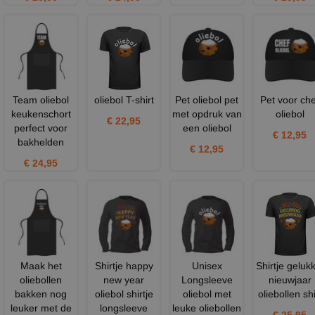
Team oliebol
oliebol T-shirt
Pet oliebol pet
Pet voor che
keukenschort
met opdruk van
oliebol
€ 22,95
perfect voor
een oliebol
€ 12,95
bakhelden
€ 12,95
€ 24,95
Maak het
Shirtje happy
Unisex
Shirtje gelukk
oliebollen
new year
Longsleeve
nieuwjaar
bakken nog
oliebol shirtje
oliebol met
oliebollen shi
leuker met de
longsleeve
leuke oliebollen
€ 25,95