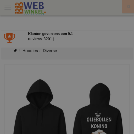
X
Klanten geven ons een
9.1
(reviews: 3201 )
Hoodies
Diverse