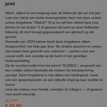
print
Warm, stijlvol én een knipoog naar de lekkerste tijd van het jaar
Laat zien dat je een echte levensgenieter bent met deze unieke
unisex longsleeve “Oliebol”! Of je nu zelf een oliebol bent (van
binnen of van buiten ?) of gewoon dol bent op deze Hollandse
lekkernij, dit shirt brengt gegarandeerd een glimlach op elk
gezicht.
Gemaakt van 100% katoen biedt deze longsleeve ultiem
draagcomfort, het hele jaar door. De strakke pasvorm en unisex
snit maken hem geschikt voor iedereen — perfect voor een
casual outfit, een avondje op de bank of een gezellige
winterwandeling.
Op de voorkant prijkt trots het woord “OLIEBOL”, vergezeld van
een vrolijke oliebol-illustratie die meteen de feeststemming
oproept. Deze longsleeve is niet alleen een kledingstuk, maar
ook een gespreksstarter en een stijlvolle knipoog naar traditie en
humor.
Leuk als cadeau voor familie, vrienden of collega’s — of gewoon
voor jezelf natuurlijk.
Delen
€ 25,95