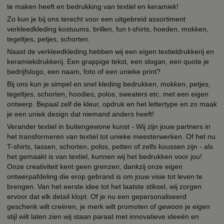
te maken heeft en bedrukking van textiel en keramiek!
Zo kun je bij ons terecht voor een uitgebreid assortiment
verkleedkleding kostuums, brillen, fun t-shirts, hoeden, mokken,
tegeltjes, petjes, schorten.
Naast de verkleedkleding hebben wij een eigen textieldrukkerij en
keramiekdrukkerij. Een grappige tekst, een slogan, een quote je
bedrijfslogo, een naam, foto of een unieke print?
Bij ons kun je simpel en snel kleding bedrukken, mokken, petjes,
tegeltjes, schorten, hoodies, polos, sweaters etc. met een eigen
ontwerp. Bepaal zelf de kleur, opdruk en het lettertype en zo maak
je een uniek design dat niemand anders heeft!
Verander textiel in buitengewone kunst - Wij zijn jouw partners in
het transformeren van textiel tot unieke meesterwerken. Of het nu
T-shirts, tassen, schorten, polos, petten of zelfs koussen zijn - als
het gemaakt is van textiel, kunnen wij het bedrukken voor jou!
Onze creativiteit kent geen grenzen, dankzij onze eigen
ontwerpafdeling die erop gebrand is om jouw visie tot leven te
brengen. Van het eerste idee tot het laatste stiksel, wij zorgen
ervoor dat elk detail klopt. Of je nu een gepersonaliseerd
geschenk wilt creëren, je merk wilt promoten of gewoon je eigen
stijl wilt laten zien wij staan paraat met innovatieve ideeën en