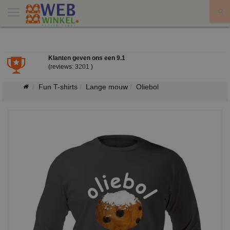
X
Klanten geven ons een
9.1
(reviews: 3201 )
Fun T-shirts
Lange mouw
Oliebol