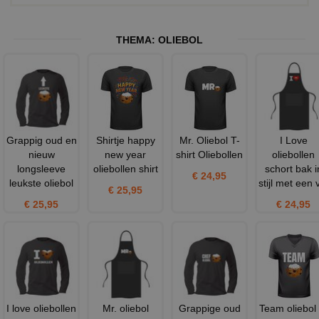
THEMA:
OLIEBOL
Grappig oud en
Shirtje happy
Mr. Oliebol T-
I Love
nieuw
new year
shirt Oliebollen
oliebollen
longsleeve
oliebollen shirt
schort bak i
€ 24,95
leukste oliebol
stijl met een 
€ 25,95
€ 25,95
€ 24,95
I love oliebollen
Mr. oliebol
Grappige oud
Team oliebol 