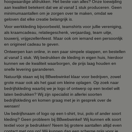
hoogwaardige afdrukken. Het beste van alles? Onze toewijding
aan kwaliteit betekent dat we al vanaf 1 stuk produceren. Geen
minimumaantallen om je zorgen over te maken, omdat we
geloven dat elke creatie belangrijk is.
Voor werkkleding bijvoorbeeld, teamshirts voor jullie vereniging,
als kraamcadeau, relatiegeschenk, verjaardag, team uitje,
touwerij, vrijgezellenfeest. Maar ook om iemand een persoonlijk
en origineel cadeau te geven.
Ontwerpen kan online, in een paar simpele stappen, en bestellen
al vanaf 1 stuk. Wij bedrukken de kleding in eigen huis, hierdoor
kunnen we de kwaliteit waarborgen, de prijs laag houden en
snelle levering garanderen.
Natuurlijk staan wij bij BBwebwinkel klaar voor bedrijven, zowel
grote maar ook als het gaat om kleine oplagen. Op zoek naar
bedrijfskleding waarbij we je logo of ontwerp op een textiel wilt
laten bedrukken? Wij zijn specialist in allerlei soorten
bedrijfskleding en komen graag met je in gesprek over de
wensen!
Uw bedrijfsnaam of logo op een t-shirt, trui, polo of ander soort
kleding? Geen probleem bij BBwebwinkel! Wij kunnen elk soort
textiel voor je bedrukken! Neem bij grotere aantallen altijd even
contact met ons op! Wij kunnen dan een scherpe prijs voor je