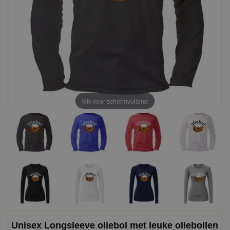
klik voor schermvullend
Unisex Longsleeve oliebol met leuke oliebollen