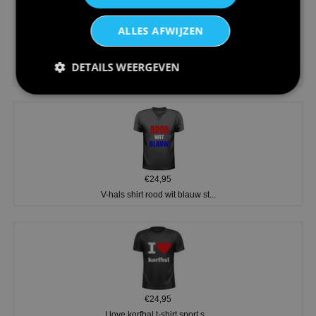
ALLES AFWIJZEN
€24,95
DETAILS WEERGEVEN
Koningsdag shirt heren v-hals ...
€24,95
V-hals shirt rood wit blauw st...
€24,95
I love korfbal t-shirt sport s...