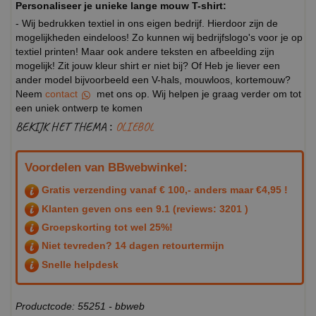
Personaliseer je unieke lange mouw T-shirt:
- Wij bedrukken textiel in ons eigen bedrijf. Hierdoor zijn de
mogelijkheden eindeloos! Zo kunnen wij bedrijfslogo's voor je op
textiel printen! Maar ook andere teksten en afbeelding zijn
mogelijk! Zit jouw kleur shirt er niet bij? Of Heb je liever een
ander model bijvoorbeeld een V-hals, mouwloos, kortemouw?
Neem
contact
met ons op. Wij helpen je graag verder om tot
een uniek ontwerp te komen
BEKIJK HET THEMA :
OLIEBOL
Voordelen van BBwebwinkel:
Gratis verzending vanaf € 100,- anders maar €4,95 !
Klanten geven ons een
9.1
(reviews: 3201 )
Groepskorting tot wel 25%!
Niet tevreden? 14 dagen retourtermijn
Snelle helpdesk
Productcode: 55251 - bbweb