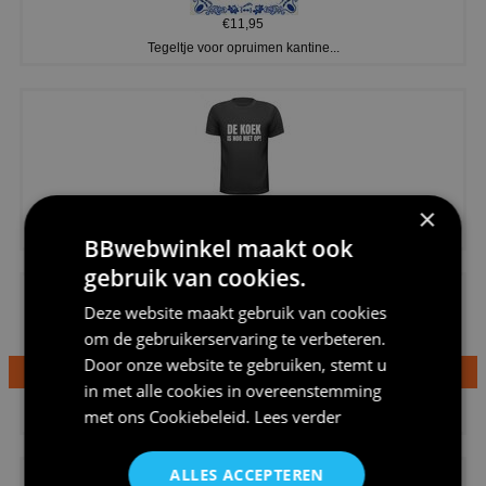
€11,95
Tegeltje voor opruimen kantine...
€20,95
×
Shirtje de koek is nog niet op...
BBwebwinkel maakt ook
gebruik van cookies.
Deze website maakt gebruik van cookies
om de gebruikerservaring te verbeteren.
Door onze website te gebruiken, stemt u
in met alle cookies in overeenstemming
€24,95
met ons
Cookiebeleid
.
Lees verder
Dames v hals t-shirt prinses v...
ALLES ACCEPTEREN