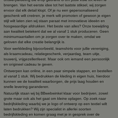
brengen. Van het eerste idee tot het laatste stiksel, wij zorgen
ervoor dat elk detail klopt. Of je nu een gepersonaliseerd
geschenk wilt creëren, je merk wilt promoten of gewoon je eigen
stijl wilt laten zien wij staan paraat met innovatieve ideeën en
hoogwaardige afdrukken. Het beste van alles? Onze toewijding
aan kwaliteit betekent dat we al vanaf 1 stuk produceren. Geen
minimumaantallen om je zorgen over te maken, omdat we
geloven dat elke creatie belangrijk is.
Voor werkkleding bijvoorbeeld, teamshirts voor jullie vereniging,
als kraamcadeau, relatiegeschenk, verjaardag, team uitje,
touwerij, vrijgezellenfeest. Maar ook om iemand een persoonlijk
en origineel cadeau te geven.
Ontwerpen kan online, in een paar simpele stappen, en bestellen
al vanaf 1 stuk. Wij bedrukken de kleding in eigen huis, hierdoor
kunnen we de kwaliteit waarborgen, de prijs laag houden en
snelle levering garanderen.
Natuurlijk staan wij bij BBwebwinkel klaar voor bedrijven, zowel
grote maar ook als het gaat om kleine oplagen. Op zoek naar
bedrijfskleding waarbij we je logo of ontwerp op een textiel wilt
laten bedrukken? Wij zijn specialist in allerlei soorten
bedrijfskleding en komen graag met je in gesprek over de