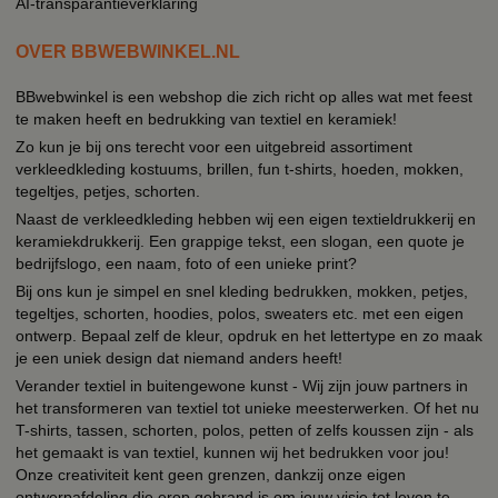
AI-transparantieverklaring
OVER BBWEBWINKEL.NL
BBwebwinkel is een webshop die zich richt op alles wat met feest
te maken heeft en bedrukking van textiel en keramiek!
Zo kun je bij ons terecht voor een uitgebreid assortiment
verkleedkleding kostuums, brillen, fun t-shirts, hoeden, mokken,
tegeltjes, petjes, schorten.
Naast de verkleedkleding hebben wij een eigen textieldrukkerij en
keramiekdrukkerij. Een grappige tekst, een slogan, een quote je
bedrijfslogo, een naam, foto of een unieke print?
Bij ons kun je simpel en snel kleding bedrukken, mokken, petjes,
tegeltjes, schorten, hoodies, polos, sweaters etc. met een eigen
ontwerp. Bepaal zelf de kleur, opdruk en het lettertype en zo maak
je een uniek design dat niemand anders heeft!
Verander textiel in buitengewone kunst - Wij zijn jouw partners in
het transformeren van textiel tot unieke meesterwerken. Of het nu
T-shirts, tassen, schorten, polos, petten of zelfs koussen zijn - als
het gemaakt is van textiel, kunnen wij het bedrukken voor jou!
Onze creativiteit kent geen grenzen, dankzij onze eigen
ontwerpafdeling die erop gebrand is om jouw visie tot leven te