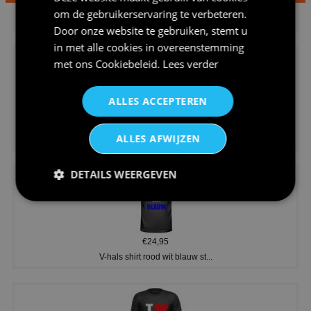
€24,95
om de gebruikerservaring te verbeteren.
Dames v hals t-shirt prinses v...
Door onze website te gebruiken, stemt u
in met alle cookies in overeenstemming
met ons
Cookiebeleid
.
Lees verder
ALLES ACCEPTEREN
€24,95
ALLES AFWIJZEN
Koningsdag shirt heren v-hals ...
DETAILS WEERGEVEN
€24,95
V-hals shirt rood wit blauw st...