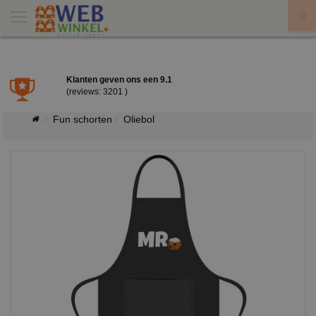
X
Klanten geven ons een
9.1
(reviews: 3201 )
Fun schorten
Oliebol