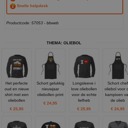
Snelle helpdesk
Productcode: 57053 - bbweb
THEMA:
OLIEBOL
Het perfecte
Schort gelukkig
Longsleeve i
Schort chef
oud en nieuw
nieuwjaar
love oliebollen
oliebol voor 
shirt met een
oliebollen print
voor de echte
kampioen v
oliebollen
liefheb
de olieb
€ 24,95
€ 25,95
€ 25,95
€ 24,95