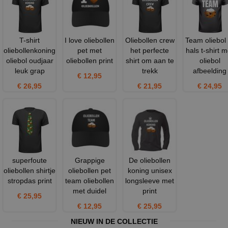
T-shirt
I love oliebollen
Oliebollen crew
Team oliebol 
oliebollenkoning
pet met
het perfecte
hals t-shirt m
oliebol oudjaar
oliebollen print
shirt om aan te
oliebol
leuk grap
trekk
afbeelding
€ 12,95
€ 26,95
€ 21,95
€ 24,95
superfoute
Grappige
De oliebollen
oliebollen shirtje
oliebollen pet
koning unisex
stropdas print
team oliebollen
longsleeve met
met duidel
print
€ 25,95
€ 12,95
€ 25,95
NIEUW IN DE COLLECTIE