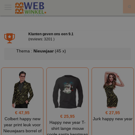
X
Klanten geven ons een
9.1
(reviews: 3201 )
Thema :
Nieuwjaar
(45 x)
€ 47,95
€ 27,95
€ 25,95
Colbert happy new
Jurk happy new year
Happy new year T-
year print leuk voor
shirt lange mouw
Nieuwjaars borrel of
coole santa kerstman