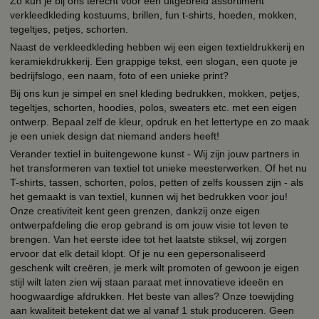
Zo kun je bij ons terecht voor een uitgebreid assortiment
verkleedkleding kostuums, brillen, fun t-shirts, hoeden, mokken,
tegeltjes, petjes, schorten.
Naast de verkleedkleding hebben wij een eigen textieldrukkerij en
keramiekdrukkerij. Een grappige tekst, een slogan, een quote je
bedrijfslogo, een naam, foto of een unieke print?
Bij ons kun je simpel en snel kleding bedrukken, mokken, petjes,
tegeltjes, schorten, hoodies, polos, sweaters etc. met een eigen
ontwerp. Bepaal zelf de kleur, opdruk en het lettertype en zo maak
je een uniek design dat niemand anders heeft!
Verander textiel in buitengewone kunst - Wij zijn jouw partners in
het transformeren van textiel tot unieke meesterwerken. Of het nu
T-shirts, tassen, schorten, polos, petten of zelfs koussen zijn - als
het gemaakt is van textiel, kunnen wij het bedrukken voor jou!
Onze creativiteit kent geen grenzen, dankzij onze eigen
ontwerpafdeling die erop gebrand is om jouw visie tot leven te
brengen. Van het eerste idee tot het laatste stiksel, wij zorgen
ervoor dat elk detail klopt. Of je nu een gepersonaliseerd
geschenk wilt creëren, je merk wilt promoten of gewoon je eigen
stijl wilt laten zien wij staan paraat met innovatieve ideeën en
hoogwaardige afdrukken. Het beste van alles? Onze toewijding
aan kwaliteit betekent dat we al vanaf 1 stuk produceren. Geen