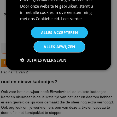
Door onze website te gebruiken, stemt u
€ 12,95
€ 24,95
in met alle cookies in overeenstemming
Pet voor olliebollen
Schort gelukkig
met ons
Cookiebeleid
.
Lees verder
koning oliebol
nieuwjaar oliebollen
print
ALLES ACCEPTEREN
ALLES AFWIJZEN
op voorraad
op voorraad
DETAILS WEERGEVEN
1
2
Pagina : 1 van 2
oud en nieuw kadootjes?
Ook voor het nieuwjaar heeft Bbwebwinkel de leukste kadootjes.
Kerst en nieuwjaar is de leukste tijd van het jaar en daarom hebben
er een geweldige lijn voor gemaakt die de sfeer nog extra verhoogd.
Ook erg leuk om je werknemers een van deze artikelen cadeau te
doen of in het kerstpakket te stoppen.