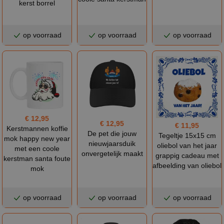
kerst borrel
op voorraad
op voorraad
op voorraad
€ 12,95
€ 12,95
€ 11,95
Kerstmannen koffie
De pet die jouw
Tegeltje 15x15 cm
mok happy new year
nieuwjaarsduik
oliebol van het jaar
met een coole
onvergetelijk maakt
grappig cadeau met
kerstman santa foute
afbeelding van oliebol
mok
op voorraad
op voorraad
op voorraad