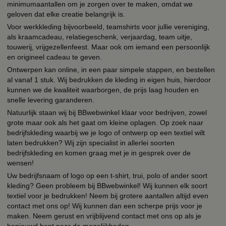
minimumaantallen om je zorgen over te maken, omdat we
geloven dat elke creatie belangrijk is.
Voor werkkleding bijvoorbeeld, teamshirts voor jullie vereniging,
als kraamcadeau, relatiegeschenk, verjaardag, team uitje,
touwerij, vrijgezellenfeest. Maar ook om iemand een persoonlijk
en origineel cadeau te geven.
Ontwerpen kan online, in een paar simpele stappen, en bestellen
al vanaf 1 stuk. Wij bedrukken de kleding in eigen huis, hierdoor
kunnen we de kwaliteit waarborgen, de prijs laag houden en
snelle levering garanderen.
Natuurlijk staan wij bij BBwebwinkel klaar voor bedrijven, zowel
grote maar ook als het gaat om kleine oplagen. Op zoek naar
bedrijfskleding waarbij we je logo of ontwerp op een textiel wilt
laten bedrukken? Wij zijn specialist in allerlei soorten
bedrijfskleding en komen graag met je in gesprek over de
wensen!
Uw bedrijfsnaam of logo op een t-shirt, trui, polo of ander soort
kleding? Geen probleem bij BBwebwinkel! Wij kunnen elk soort
textiel voor je bedrukken! Neem bij grotere aantallen altijd even
contact met ons op! Wij kunnen dan een scherpe prijs voor je
maken. Neem gerust en vrijblijvend contact met ons op als je
benieuwd bent naar de mogelijkheden.