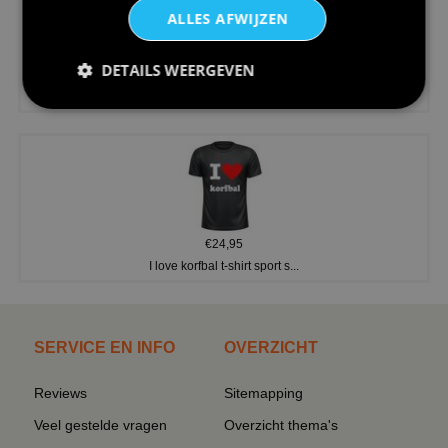
ALLES AFWIJZEN
DETAILS WEERGEVEN
€24,95
V-hals shirt rood wit blauw st...
€24,95
I love korfbal t-shirt sport s...
SERVICE EN INFO
OVERZICHT
Reviews
Sitemapping
Veel gestelde vragen
Overzicht thema's