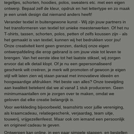
tegeltjes, schorten, hoodies, polos, sweaters etc. met een eigen
ontwerp. Bepaal zelf de kleur, opdruk en het lettertype en zo maak
je een uniek design dat niemand anders heeft!
Verander textiel in buitengewone kunst - Wij zijn jouw partners in
het transformeren van textiel tot unieke meesterwerken. Of het nu
T-shirts, tassen, schorten, polos, petten of zelfs koussen zijn - als
het gemaakt is van textiel, kunnen wij het bedrukken voor jou!
Onze creativiteit kent geen grenzen, dankzij onze eigen
ontwerpafdeling die erop gebrand is om jouw visie tot leven te
brengen. Van het eerste idee tot het laatste stiksel, wij zorgen
ervoor dat elk detail klopt. Of je nu een gepersonaliseerd
geschenk wilt creëren, je merk wilt promoten of gewoon je eigen
stijl wilt laten zien wij staan paraat met innovatieve ideeën en
hoogwaardige afdrukken. Het beste van alles? Onze toewijding
aan kwaliteit betekent dat we al vanaf 1 stuk produceren. Geen
minimumaantallen om je zorgen over te maken, omdat we
geloven dat elke creatie belangrijk is.
Voor werkkleding bijvoorbeeld, teamshirts voor jullie vereniging,
als kraamcadeau, relatiegeschenk, verjaardag, team uitje,
touwerij, vrijgezellenfeest. Maar ook om iemand een persoonlijk
en origineel cadeau te geven.
Ontwerpen kan online, in een paar simpele stappen, en bestellen