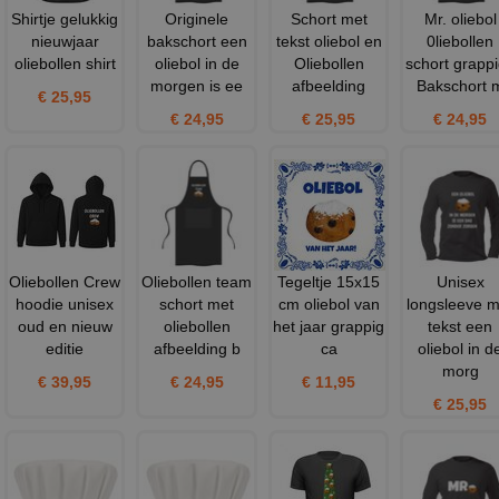
Shirtje gelukkig
Originele
Schort met
Mr. oliebol
nieuwjaar
bakschort een
tekst oliebol en
0liebollen
oliebollen shirt
oliebol in de
Oliebollen
schort grapp
morgen is ee
afbeelding
Bakschort 
€ 25,95
€ 24,95
€ 25,95
€ 24,95
Oliebollen Crew
Oliebollen team
Tegeltje 15x15
Unisex
hoodie unisex
schort met
cm oliebol van
longsleeve m
oud en nieuw
oliebollen
het jaar grappig
tekst een
editie
afbeelding b
ca
oliebol in d
morg
€ 39,95
€ 24,95
€ 11,95
€ 25,95