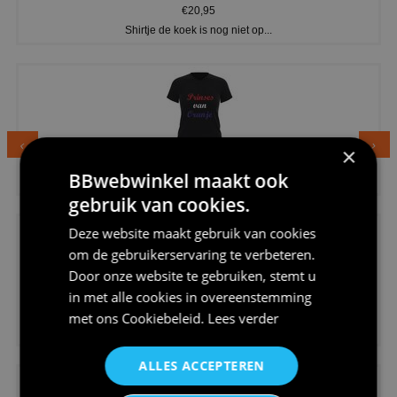
€20,95
Shirtje de koek is nog niet op...
×
€24,95
BBwebwinkel maakt ook
Dames v hals t-shirt prinses v...
gebruik van cookies.
Deze website maakt gebruik van cookies
om de gebruikerservaring te verbeteren.
Door onze website te gebruiken, stemt u
in met alle cookies in overeenstemming
€24,95
met ons
Cookiebeleid
.
Lees verder
Koningsdag shirt heren v-hals ...
ALLES ACCEPTEREN