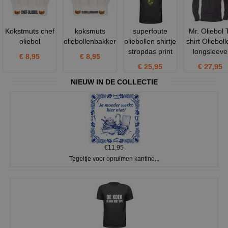
Kokstmuts chef
koksmuts
superfoute
Mr. Oliebol 
oliebol
oliebollenbakker
oliebollen shirtje
shirt Oliebol
stropdas print
longsleeve
€ 8,95
€ 8,95
€ 25,95
€ 27,95
NIEUW IN DE COLLECTIE
€11,95
Tegeltje voor opruimen kantine...