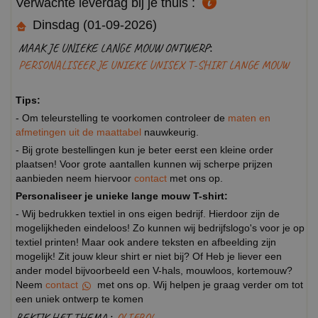
Verwachte leverdag bij je thuis :
Dinsdag (01-09-2026)
MAAK JE UNIEKE LANGE MOUW ONTWERP:
PERSONALISEER JE UNIEKE UNISEX T-SHIRT LANGE MOUW
Tips:
- Om teleurstelling te voorkomen controleer de
maten en
afmetingen uit de maattabel
nauwkeurig.
- Bij grote bestellingen kun je beter eerst een kleine order
plaatsen! Voor grote aantallen kunnen wij scherpe prijzen
aanbieden neem hiervoor
contact
met ons op.
Personaliseer je unieke lange mouw T-shirt:
- Wij bedrukken textiel in ons eigen bedrijf. Hierdoor zijn de
mogelijkheden eindeloos! Zo kunnen wij bedrijfslogo's voor je op
textiel printen! Maar ook andere teksten en afbeelding zijn
mogelijk! Zit jouw kleur shirt er niet bij? Of Heb je liever een
ander model bijvoorbeeld een V-hals, mouwloos, kortemouw?
Neem
contact
met ons op. Wij helpen je graag verder om tot
een uniek ontwerp te komen
BEKIJK HET THEMA :
OLIEBOL