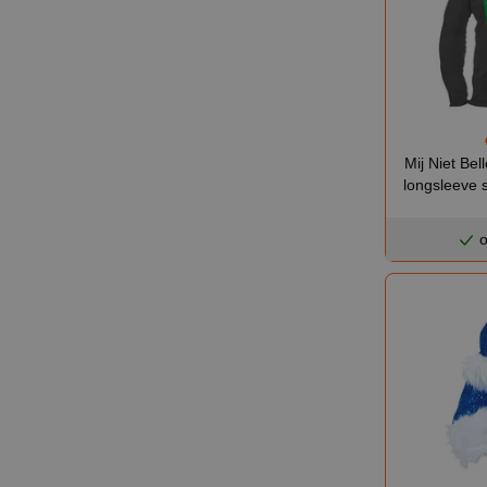
Mij Niet Bel
longsleeve s
o