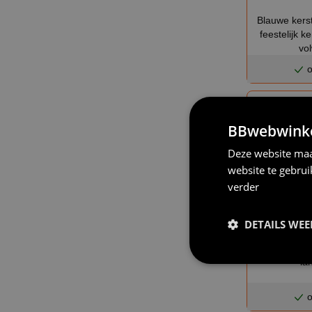
Blauwe kerst
feestelijk k
vo
o
BBwebwinkel
Deze website maa
website te gebru
verder
DETAILS WE
Fijne kerst m
la
o