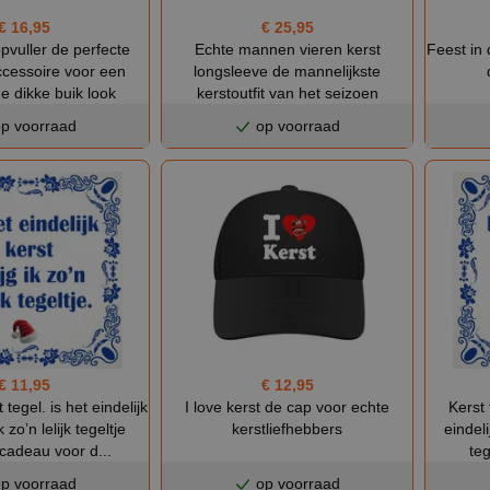
€ 25,95
€ 16,95
Echte mannen vieren kerst
Feest in
pvuller de perfecte
longsleeve de mannelijkste
ccessoire voor een
kerstoutfit van het seizoen
he dikke buik look
p voorraad
op voorraad
€ 12,95
€ 11,95
I love kerst de cap voor echte
tegel. is het eindelijk
Kerst 
kerstliefhebbers
k zo’n lelijk tegeltje
eindeli
 cadeau voor d...
te
p voorraad
op voorraad