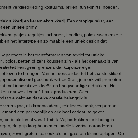
timent verkleedkleding kostuums, brillen, fun t-shirts, hoeden,
ieldrukkerij en keramiekdrukkerij. Een grappige tekst, een
of een unieke print?
kken, petjes, tegeltjes, schorten, hoodies, polos, sweaters etc.
uk en het lettertype en zo maak je een uniek design dat
ouw partners in het transformeren van textiel tot unieke
, polos, petten of zelfs koussen zijn - als het gemaakt is van
eativiteit kent geen grenzen, dankzij onze eigen
ot leven te brengen. Van het eerste idee tot het laatste stiksel,
n gepersonaliseerd geschenk wilt creëren, je merk wilt promoten
 paraat met innovatieve ideeën en hoogwaardige afdrukken. Het
tekent dat we al vanaf 1 stuk produceren. Geen
t we geloven dat elke creatie belangrijk is.
lie vereniging, als kraamcadeau, relatiegeschenk, verjaardag,
om iemand een persoonlijk en origineel cadeau te geven.
 en bestellen al vanaf 1 stuk. Wij bedrukken de kleding in
orgen, de prijs laag houden en snelle levering garanderen.
drijven, zowel grote maar ook als het gaat om kleine oplagen. Op