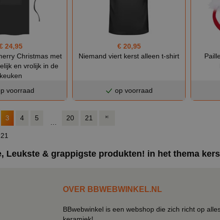
€ 24,95
€ 20,95
merry Christmas met
Niemand viert kerst alleen t-shirt
Paill
elijk en vrolijk in de
keuken
p voorraad
op voorraad
3
4
5
20
21
…
 21
, Leukste & grappigste produkten! in het thema kers
OVER BBWEBWINKEL.NL
BBwebwinkel is een webshop die zich richt op alle
keramiek!