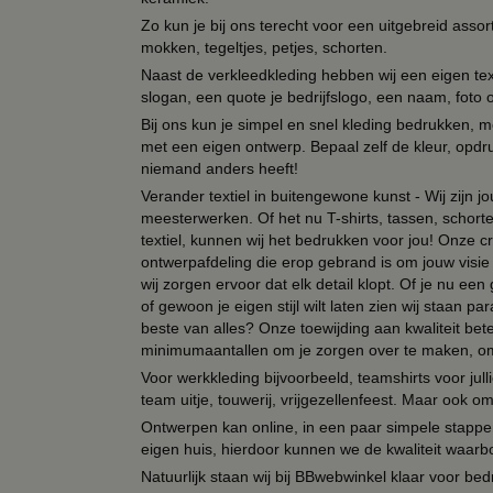
Zo kun je bij ons terecht voor een uitgebreid assor
mokken, tegeltjes, petjes, schorten.
Naast de verkleedkleding hebben wij een eigen text
slogan, een quote je bedrijfslogo, een naam, foto 
Bij ons kun je simpel en snel kleding bedrukken, mo
met een eigen ontwerp. Bepaal zelf de kleur, opdr
niemand anders heeft!
Verander textiel in buitengewone kunst - Wij zijn j
meesterwerken. Of het nu T-shirts, tassen, schorten
textiel, kunnen wij het bedrukken voor jou! Onze cr
ontwerpafdeling die erop gebrand is om jouw visie t
wij zorgen ervoor dat elk detail klopt. Of je nu ee
of gewoon je eigen stijl wilt laten zien wij staan
beste van alles? Onze toewijding aan kwaliteit be
minimumaantallen om je zorgen over te maken, omda
Voor werkkleding bijvoorbeeld, teamshirts voor jul
team uitje, touwerij, vrijgezellenfeest. Maar ook 
Ontwerpen kan online, in een paar simpele stappen,
eigen huis, hierdoor kunnen we de kwaliteit waarb
Natuurlijk staan wij bij BBwebwinkel klaar voor be