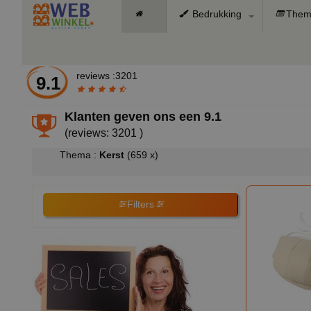
Bedrukking
Them
reviews :3201
9.1
Klanten geven ons een
9.1
(reviews: 3201 )
Thema :
Kerst
(659 x)
Filters