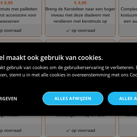
€ 6,95
€ 4,95
muts met pailletten
Breng de Kerstsfeer naar een hoger
Complee
erst accessoire voor
niveau met deze diadeem met
kostuum
lwassenen
rendieren met kerstmuts op
een au
p voorraad
op voorraad
 maakt ook gebruik van cookies.
kt gebruik van cookies om de gebruikerservaring te verbeteren.
iken, stemt u in met alle cookies in overeenstemming met ons
Coo
ERGEVEN
ALLES AFWIJZEN
ALLES 
€ 24,95
€ 37,95
et kerstmuts T-shirt
Fluwelen kerstvrouw outfit vier de
Goedkope
nge mouw
feestdagen in stijl en luxe
wenkb
p voorraad
op voorraad