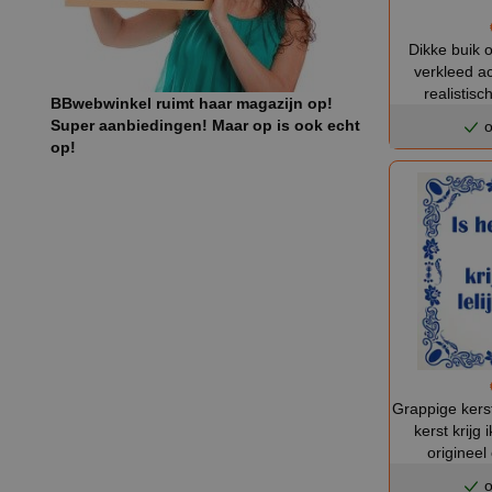
Dikke buik o
verkleed a
realistisc
BBwebwinkel ruimt haar magazijn op!
Super aanbiedingen! Maar op is ook echt
o
op!
Grappige kerst 
kerst krijg i
origineel
o