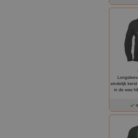
Longsleeve
eindelijk kerst
in de was hil
o