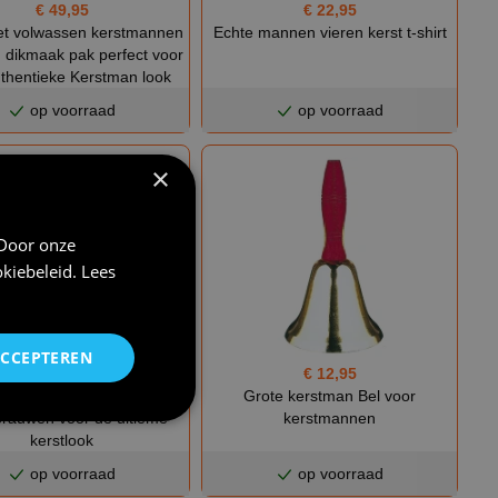
€ 22,95
€ 49,95
Echte mannen vieren kerst t-shirt
t volwassen kerstmannen
 dikmaak pak perfect voor
thentieke Kerstman look
op voorraad
op voorraad
×
 Door onze
kiebeleid
.
Lees
ACCEPTEREN
€ 12,95
€ 12,95
 kerstman baard inclusief
Grote kerstman Bel voor
rauwen voor de ultieme
kerstmannen
kerstlook
op voorraad
op voorraad