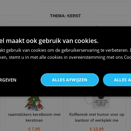
THEMA:
KERST
 maakt ook gebruik van cookies.
kt gebruik van cookies om de gebruikerservaring te verbeteren.
iken, stemt u in met alle cookies in overeenstemming met ons
Coo
Vrolijk kerstmis grappig T-shirt
De kerstman hoodie voor een
magisch kerst seizoen
€ 22,95
€ 28,95
ERGEVEN
ALLES AFWIJZEN
ALLES 
raamstickers kerstboom met
Koffiemok met humor voor op
kerstman
kantoor of werkplek me
€ 7,95
€ 12,95