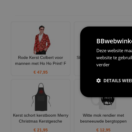
BBwebwinkel
Deze website maa
website te gebru
Rode Kerst Colbert voor
Shirtje lange mouw kerstmus
mannen met Ho Ho Print! F
voor kerst!
verder
€ 47,95
€ 25,95
DETAILS WE
Kerst schort kerstboom Merry
Witte mok rendier met
Christmas Kerstgesche
besneeuwde bergtoppen
€ 21,95
€ 12,95