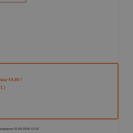
aar €4,95 !
1 )
 aangepast 31-05-2026 13:31