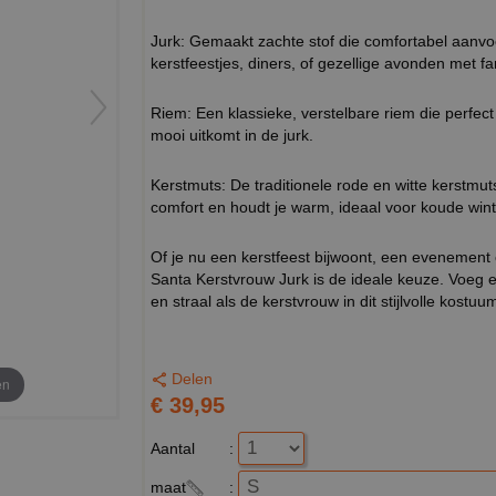
Jurk: Gemaakt zachte stof die comfortabel aanvoe
kerstfeestjes, diners, of gezellige avonden met fa
Riem: Een klassieke, verstelbare riem die perfect b
mooi uitkomt in de jurk.
Kerstmuts: De traditionele rode en witte kerstmut
comfort en houdt je warm, ideaal voor koude win
Of je nu een kerstfeest bijwoont, een evenement 
Santa Kerstvrouw Jurk is de ideale keuze. Voeg ee
en straal als de kerstvrouw in dit stijlvolle kostuu
Delen
en
€ 39,95
Aantal
:
maat
: