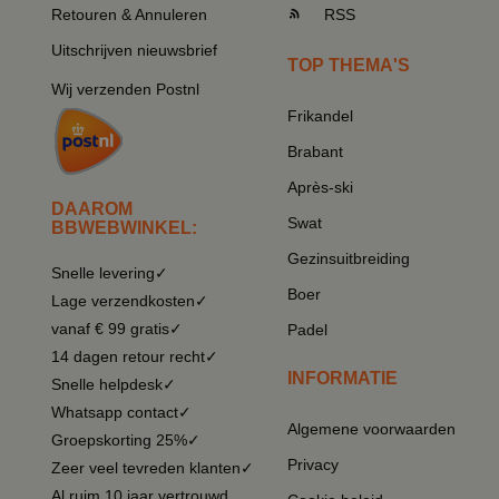
Retouren & Annuleren
RSS
Uitschrijven nieuwsbrief
TOP THEMA'S
Wij verzenden Postnl
Frikandel
Brabant
Après-ski
DAAROM
Swat
BBWEBWINKEL:
Gezinsuitbreiding
Snelle levering✓
Boer
Lage verzendkosten✓
vanaf € 99 gratis✓
Padel
14 dagen retour recht✓
INFORMATIE
Snelle helpdesk✓
Whatsapp contact✓
Algemene voorwaarden
Groepskorting 25%✓
Privacy
Zeer veel tevreden klanten✓
Al ruim 10 jaar vertrouwd