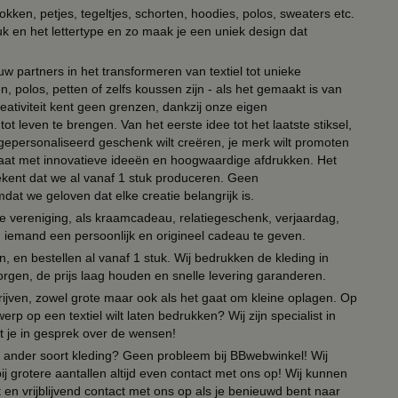
kken, petjes, tegeltjes, schorten, hoodies, polos, sweaters etc.
uk en het lettertype en zo maak je een uniek design dat
ouw partners in het transformeren van textiel tot unieke
, polos, petten of zelfs koussen zijn - als het gemaakt is van
eativiteit kent geen grenzen, dankzij onze eigen
ot leven te brengen. Van het eerste idee tot het laatste stiksel,
n gepersonaliseerd geschenk wilt creëren, je merk wilt promoten
 paraat met innovatieve ideeën en hoogwaardige afdrukken. Het
tekent dat we al vanaf 1 stuk produceren. Geen
t we geloven dat elke creatie belangrijk is.
lie vereniging, als kraamcadeau, relatiegeschenk, verjaardag,
om iemand een persoonlijk en origineel cadeau te geven.
 en bestellen al vanaf 1 stuk. Wij bedrukken de kleding in
orgen, de prijs laag houden en snelle levering garanderen.
drijven, zowel grote maar ook als het gaat om kleine oplagen. Op
erp op een textiel wilt laten bedrukken? Wij zijn specialist in
t je in gesprek over de wensen!
 of ander soort kleding? Geen probleem bij BBwebwinkel! Wij
ij grotere aantallen altijd even contact met ons op! Wij kunnen
en vrijblijvend contact met ons op als je benieuwd bent naar