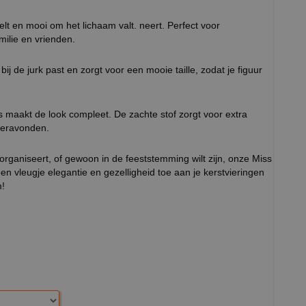
lt en mooi om het lichaam valt. neert. Perfect voor
milie en vrienden.
ij de jurk past en zorgt voor een mooie taille, zodat je figuur
s maakt de look compleet. De zachte stof zorgt voor extra
teravonden.
organiseert, of gewoon in de feeststemming wilt zijn, onze Miss
n vleugje elegantie en gezelligheid toe aan je kerstvieringen
m!