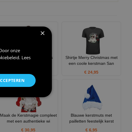
×
 Door onze
kiebeleid
.
Lees
glitter kerstboom stropdas
Shirtje Merry Christmas met
een coole kerstman San
€ 6,50
€ 24,95
ACCEPTEREN
Maak de Kerstmagie compleet
Blauwe kerstmuts met
met een authentieke wi
pailletten feestelijk kerst
€ 30,95
€ 6,95