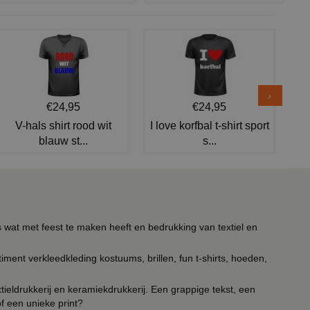
€24,95
€24,95
V-hals shirt rood wit
I love korfbal t-shirt sport
blauw st...
s...
s wat met feest te maken heeft en bedrukking van textiel en
timent verkleedkleding kostuums, brillen, fun t-shirts, hoeden,
ieldrukkerij en keramiekdrukkerij. Een grappige tekst, een
of een unieke print?