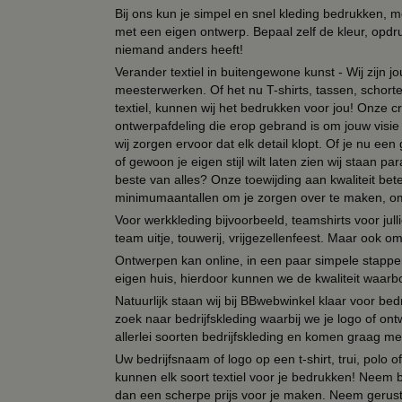
Bij ons kun je simpel en snel kleding bedrukken, mo
met een eigen ontwerp. Bepaal zelf de kleur, opdr
niemand anders heeft!
Verander textiel in buitengewone kunst - Wij zijn j
meesterwerken. Of het nu T-shirts, tassen, schorten
textiel, kunnen wij het bedrukken voor jou! Onze cr
ontwerpafdeling die erop gebrand is om jouw visie t
wij zorgen ervoor dat elk detail klopt. Of je nu ee
of gewoon je eigen stijl wilt laten zien wij staan
beste van alles? Onze toewijding aan kwaliteit be
minimumaantallen om je zorgen over te maken, omda
Voor werkkleding bijvoorbeeld, teamshirts voor jul
team uitje, touwerij, vrijgezellenfeest. Maar ook 
Ontwerpen kan online, in een paar simpele stappen,
eigen huis, hierdoor kunnen we de kwaliteit waarb
Natuurlijk staan wij bij BBwebwinkel klaar voor be
zoek naar bedrijfskleding waarbij we je logo of ontw
allerlei soorten bedrijfskleding en komen graag me
Uw bedrijfsnaam of logo op een t-shirt, trui, polo
kunnen elk soort textiel voor je bedrukken! Neem b
dan een scherpe prijs voor je maken. Neem gerust 