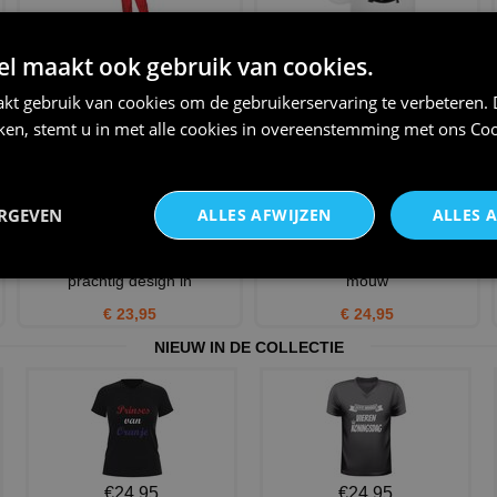
m
Kerstman kostuum fluweel the
Witte mok rendier met
 maakt ook gebruik van cookies.
real santa claus
besneeuwde bergtoppen
€ 47,95
€ 12,95
kt gebruik van cookies om de gebruikerservaring te verbeteren.
iken, stemt u in met alle cookies in overeenstemming met ons
Coo
ERGEVEN
ALLES AFWIJZEN
ALLES 
T-shirt Merry Christmas in een
I love kerst x mas t-shirt lange
prachtig design in
mouw
€ 23,95
€ 24,95
NIEUW IN DE COLLECTIE
€24,95
€24,95