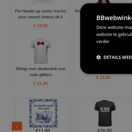
Pet Heads up santa checks
Vrolijk kerst met deze diadee
BBwebwinkel
your search history de k
rendier gewei het
€ 12,95
€ 2,95
Deze website maa
website te gebru
verder
DETAILS WE
Shirtje met vlinderstrik met
T-shirt let it snow
rode glitters
€ 23,95
€ 21,95
€11,95
€20,95