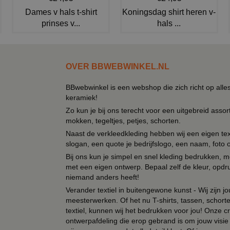
Dames v hals t-shirt
Koningsdag shirt heren v-
prinses v...
hals ...
OVER BBWEBWINKEL.NL
BBwebwinkel is een webshop die zich richt op alle
keramiek!
Zo kun je bij ons terecht voor een uitgebreid assor
mokken, tegeltjes, petjes, schorten.
Naast de verkleedkleding hebben wij een eigen text
slogan, een quote je bedrijfslogo, een naam, foto 
Bij ons kun je simpel en snel kleding bedrukken, mo
met een eigen ontwerp. Bepaal zelf de kleur, opdr
niemand anders heeft!
Verander textiel in buitengewone kunst - Wij zijn j
meesterwerken. Of het nu T-shirts, tassen, schorten
textiel, kunnen wij het bedrukken voor jou! Onze cr
ontwerpafdeling die erop gebrand is om jouw visie t