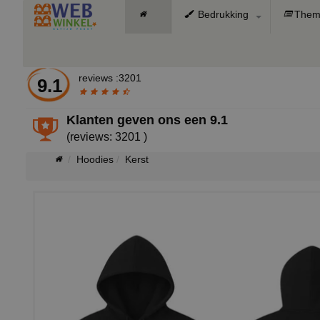
Bedrukking
Them
reviews :3201
9.1
Klanten geven ons een
9.1
(reviews: 3201 )
Hoodies
Kerst