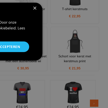
×
Koffie kerst mok All i want for
T-shirt kerstmuts
Christmas frikande
€ 22,95
€ 12,95
 Door onze
kiebeleid
.
Lees
ACCEPTEREN
Maak de Kerstmagie compleet
Schort voor kerst met
met een authentieke wi
kerstmus print
€ 30,95
€ 21,95
€24,95
€24,95