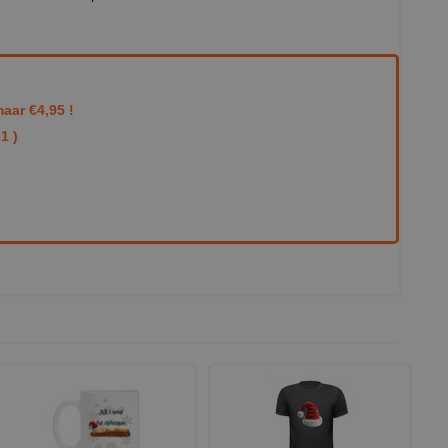
aar €4,95 !
1 )