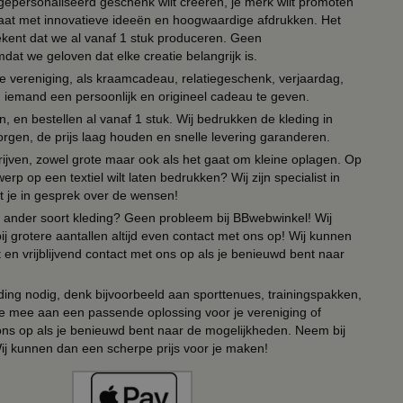
n gepersonaliseerd geschenk wilt creëren, je merk wilt promoten
 paraat met innovatieve ideeën en hoogwaardige afdrukken. Het
tekent dat we al vanaf 1 stuk produceren. Geen
t we geloven dat elke creatie belangrijk is.
lie vereniging, als kraamcadeau, relatiegeschenk, verjaardag,
om iemand een persoonlijk en origineel cadeau te geven.
 en bestellen al vanaf 1 stuk. Wij bedrukken de kleding in
orgen, de prijs laag houden en snelle levering garanderen.
drijven, zowel grote maar ook als het gaat om kleine oplagen. Op
erp op een textiel wilt laten bedrukken? Wij zijn specialist in
t je in gesprek over de wensen!
 of ander soort kleding? Geen probleem bij BBwebwinkel! Wij
ij grotere aantallen altijd even contact met ons op! Wij kunnen
en vrijblijvend contact met ons op als je benieuwd bent naar
ing nodig, denk bijvoorbeeld aan sporttenues, trainingspakken,
e mee aan een passende oplossing voor je vereniging of
 ons op als je benieuwd bent naar de mogelijkheden. Neem bij
Wij kunnen dan een scherpe prijs voor je maken!