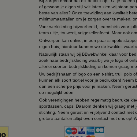
wij zorgen ervoor dat elk detail klopt. Of je nu ee
of gewoon je eigen stijl wilt laten zien wij staan
beste van alles? Onze toewijding aan kwaliteit be
minimumaantallen om je zorgen over te maken, omda
Voor werkkleding bijvoorbeeld, teamshirts voor jul
team uitje, touwerij, vrijgezellenfeest. Maar ook 
Ontwerpen kan online, in een paar simpele stappen,
eigen huis, hierdoor kunnen we de kwaliteit waarb
Natuurlijk staan wij bij BBwebwinkel klaar voor be
zoek naar bedrijfskleding waarbij we je logo of ontw
allerlei soorten bedrijfskleding en komen graag me
Uw bedrijfsnaam of logo op een t-shirt, trui, polo
kunnen elk soort textiel voor je bedrukken! Neem b
dan een scherpe prijs voor je maken. Neem gerust 
de mogelijkheden.
Ook verenigingen hebben regelmatig bedrukte kled
sporttassen, caps. Daarom denken wij graag met j
stichting. Neem gerust en vrijblijvend contact met
grotere aantallen altijd even contact met ons op! 