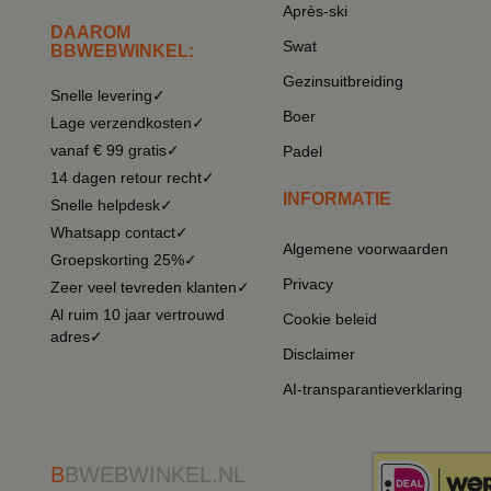
Après-ski
DAAROM
Swat
BBWEBWINKEL:
Gezinsuitbreiding
Snelle levering✓
Boer
Lage verzendkosten✓
vanaf € 99 gratis✓
Padel
14 dagen retour recht✓
INFORMATIE
Snelle helpdesk✓
Whatsapp contact✓
Algemene voorwaarden
Groepskorting 25%✓
Privacy
Zeer veel tevreden klanten✓
Al ruim 10 jaar vertrouwd
Cookie beleid
adres✓
Disclaimer
AI-transparantieverklaring
B
BWEBWINKEL.NL