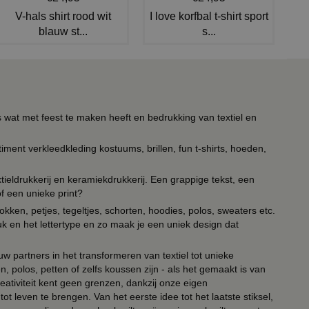
V-hals shirt rood wit
I love korfbal t-shirt sport
blauw st...
s...
s wat met feest te maken heeft en bedrukking van textiel en
timent verkleedkleding kostuums, brillen, fun t-shirts, hoeden,
ieldrukkerij en keramiekdrukkerij. Een grappige tekst, een
of een unieke print?
kken, petjes, tegeltjes, schorten, hoodies, polos, sweaters etc.
uk en het lettertype en zo maak je een uniek design dat
ouw partners in het transformeren van textiel tot unieke
, polos, petten of zelfs koussen zijn - als het gemaakt is van
eativiteit kent geen grenzen, dankzij onze eigen
ot leven te brengen. Van het eerste idee tot het laatste stiksel,