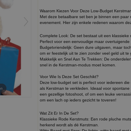
Waarom Kiezen Voor Deze Low-Budget Kerstma
Met deze betaalbare set ben je binnen een paar m
evenement. Hier zijn enkele redenen waarom deze 
Complete Look: De set bestaat uit een klassieke
Perfect voor een eenvoudige maar overtuigende
Budgetvriendelijk: Geen dure uitgaven, maar toch 
om er feestelijk uit te zien zonder veel geld uit te
Makkelijk en Snel Aan Te Trekken: De onderdelen 
snel in de Kerstman-modus moet komen.
Voor Wie Is Deze Set Geschikt?
Deze low-budget set is perfect voor iedereen di
en
als Kerstman te verkleden. Ideaal voor spontane k
een gezellige fotoshoot, of om een leuke verrass
om een lach op ieders gezicht te toveren!
Wat Zit Er In De Set?
Klassieke Rode Kerstmuts: Een rode pluche muts m
herkend wordt als dé Kerstman.
Witte Baard met Snor: De lichte, witte baard met