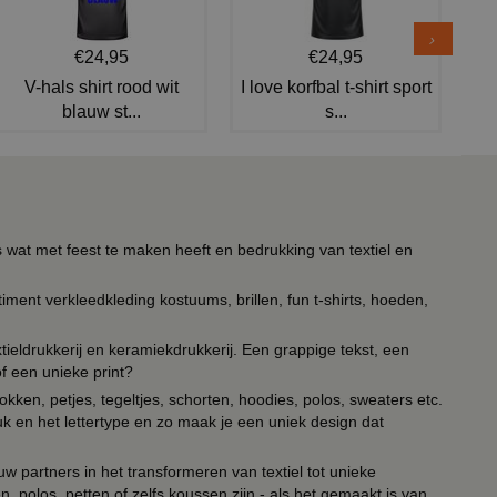
€24,95
€24,95
V-hals shirt rood wit
I love korfbal t-shirt sport
blauw st...
s...
s wat met feest te maken heeft en bedrukking van textiel en
timent verkleedkleding kostuums, brillen, fun t-shirts, hoeden,
ieldrukkerij en keramiekdrukkerij. Een grappige tekst, een
of een unieke print?
kken, petjes, tegeltjes, schorten, hoodies, polos, sweaters etc.
uk en het lettertype en zo maak je een uniek design dat
ouw partners in het transformeren van textiel tot unieke
, polos, petten of zelfs koussen zijn - als het gemaakt is van