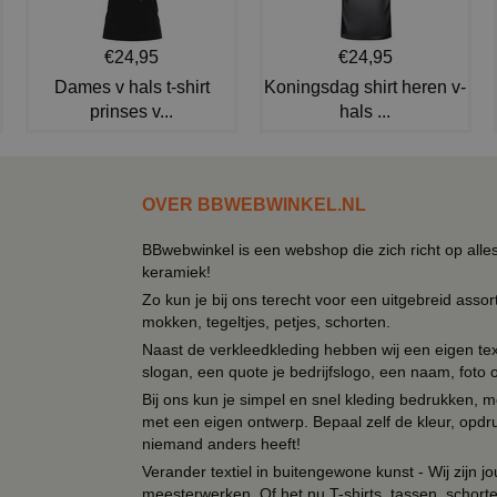
€24,95
€24,95
Dames v hals t-shirt
Koningsdag shirt heren v-
prinses v...
hals ...
OVER BBWEBWINKEL.NL
BBwebwinkel is een webshop die zich richt op alle
keramiek!
Zo kun je bij ons terecht voor een uitgebreid assor
mokken, tegeltjes, petjes, schorten.
Naast de verkleedkleding hebben wij een eigen text
slogan, een quote je bedrijfslogo, een naam, foto 
Bij ons kun je simpel en snel kleding bedrukken, mo
met een eigen ontwerp. Bepaal zelf de kleur, opdr
niemand anders heeft!
Verander textiel in buitengewone kunst - Wij zijn j
meesterwerken. Of het nu T-shirts, tassen, schorten