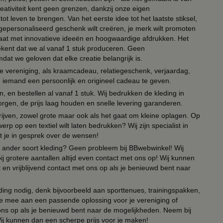
eativiteit kent geen grenzen, dankzij onze eigen
ot leven te brengen. Van het eerste idee tot het laatste stiksel,
n gepersonaliseerd geschenk wilt creëren, je merk wilt promoten
 paraat met innovatieve ideeën en hoogwaardige afdrukken. Het
tekent dat we al vanaf 1 stuk produceren. Geen
t we geloven dat elke creatie belangrijk is.
lie vereniging, als kraamcadeau, relatiegeschenk, verjaardag,
om iemand een persoonlijk en origineel cadeau te geven.
 en bestellen al vanaf 1 stuk. Wij bedrukken de kleding in
orgen, de prijs laag houden en snelle levering garanderen.
drijven, zowel grote maar ook als het gaat om kleine oplagen. Op
erp op een textiel wilt laten bedrukken? Wij zijn specialist in
t je in gesprek over de wensen!
 of ander soort kleding? Geen probleem bij BBwebwinkel! Wij
ij grotere aantallen altijd even contact met ons op! Wij kunnen
en vrijblijvend contact met ons op als je benieuwd bent naar
ing nodig, denk bijvoorbeeld aan sporttenues, trainingspakken,
e mee aan een passende oplossing voor je vereniging of
 ons op als je benieuwd bent naar de mogelijkheden. Neem bij
Wij kunnen dan een scherpe prijs voor je maken!