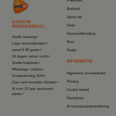
Frikandel
Brabant
Après-ski
DAAROM
Swat
BBWEBWINKEL:
Gezinsuitbreiding
Snelle levering✓
Boer
Lage verzendkosten✓
vanaf € 99 gratis✓
Padel
14 dagen retour recht✓
INFORMATIE
Snelle helpdesk✓
Whatsapp contact✓
Algemene voorwaarden
Groepskorting 25%✓
Privacy
Zeer veel tevreden klanten✓
Al ruim 10 jaar vertrouwd
Cookie beleid
adres✓
Disclaimer
AI-transparantieverklaring