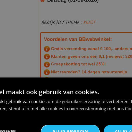
BEKIJK HET THEMA :
KERST
Voordelen van BBwebwinkel:
Gratis verzending vanaf € 100,- anders m
Klanten geven ons een
9.1
(reviews: 320
Groepskorting tot wel 25%!
Niet tevreden? 14 dagen retourtermijn
Snelle helpdesk
 maakt ook gebruik van cookies.
Productcode: 9720 - bbweb1533Qfin
voorraad (fin) 
kt gebruik van cookies om de gebruikerservaring te verbeteren.
iken, stemt u in met alle cookies in overeenstemming met ons
Coo
THEMA:
KERST
ERGEVEN
ALLES AFWIJZEN
ALLES 