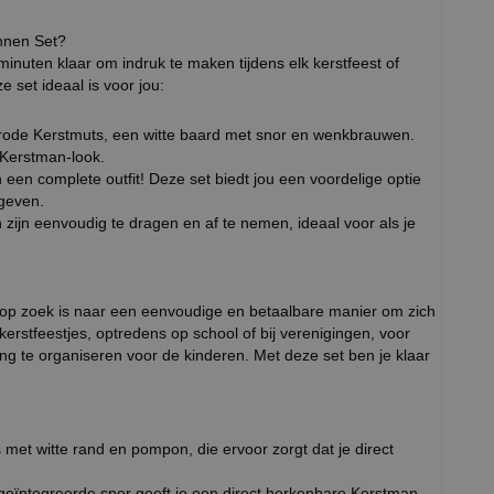
nnen Set?
inuten klaar om indruk te maken tijdens elk kerstfeest of
set ideaal is voor jou:
 rode Kerstmuts, een witte baard met snor en wenkbrauwen.
 Kerstman-look.
een complete outfit! Deze set biedt jou een voordelige optie
 geven.
zijn eenvoudig te dragen en af te nemen, ideaal voor als je
e op zoek is naar een eenvoudige en betaalbare manier om zich
erstfeestjes, optredens op school of bij verenigingen, voor
ing te organiseren voor de kinderen. Met deze set ben je klaar
et witte rand en pompon, die ervoor zorgt dat je direct
 geïntegreerde snor geeft je een direct herkenbare Kerstman-