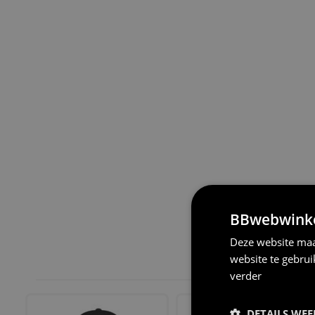
BBwebwinkel
Deze website maa
website te gebru
verder
DETAILS WE