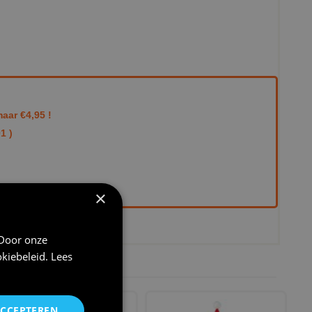
aar €4,95 !
1 )
×
aangepast 21-04-2026 16:31
 Door onze
kiebeleid
.
Lees
ACCEPTEREN