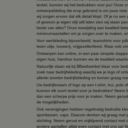
textiel, kunnen wij het bedrukken voor jou! Onze cr
ontwerpafdeling die erop gebrand is om jouw visie t
wij zorgen ervoor dat elk detail klopt. Of je nu ee
of gewoon je eigen stijl wilt laten zien wij staan
beste van alles? Onze toewijding aan kwaliteit be
minimumaantallen om je zorgen over te maken, omda
Voor werkkleding bijvoorbeeld, teamshirts voor jul
team uitje, touwerij, vrijgezellenfeest. Maar ook 
Ontwerpen kan online, in een paar simpele stappen,
eigen huis, hierdoor kunnen we de kwaliteit waarb
Natuurlijk staan wij bij BBwebwinkel klaar voor be
zoek naar bedrijfskleding waarbij we je logo of ontw
allerlei soorten bedrijfskleding en komen graag me
Uw bedrijfsnaam of logo op een t-shirt, trui, polo
kunnen elk soort textiel voor je bedrukken! Neem b
dan een scherpe prijs voor je maken. Neem gerust 
de mogelijkheden.
Ook verenigingen hebben regelmatig bedrukte kled
sporttassen, caps. Daarom denken wij graag met j
stichting. Neem gerust en vrijblijvend contact met
grotere aantallen altijd even contact met ons op! 