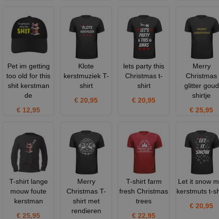
Pet im getting
Klote
lets party this
Merry
too old for this
kerstmuziek T-
Christmas t-
Christmas
shit kerstman
shirt
shirt
glitter goud
de
shirtje
€ 20,95
€ 20,95
€ 12,95
€ 25,95
T-shirt lange
Merry
T-shirt farm
Let it snow m
mouw foute
Christmas T-
fresh Christmas
kerstmuts t-sh
kerstman
shirt met
trees
€ 20,95
rendieren
€ 25,95
€ 22,95