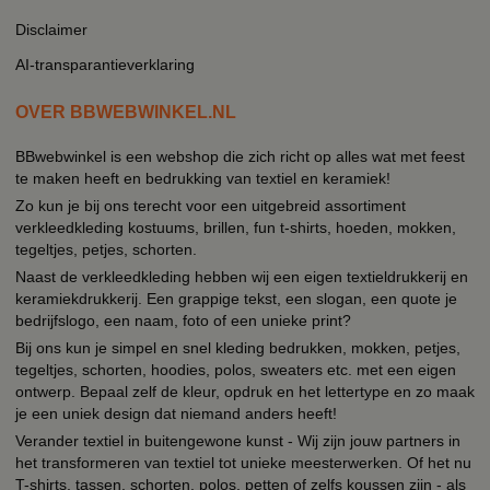
Disclaimer
AI-transparantieverklaring
OVER BBWEBWINKEL.NL
BBwebwinkel is een webshop die zich richt op alles wat met feest
te maken heeft en bedrukking van textiel en keramiek!
Zo kun je bij ons terecht voor een uitgebreid assortiment
verkleedkleding kostuums, brillen, fun t-shirts, hoeden, mokken,
tegeltjes, petjes, schorten.
Naast de verkleedkleding hebben wij een eigen textieldrukkerij en
keramiekdrukkerij. Een grappige tekst, een slogan, een quote je
bedrijfslogo, een naam, foto of een unieke print?
Bij ons kun je simpel en snel kleding bedrukken, mokken, petjes,
tegeltjes, schorten, hoodies, polos, sweaters etc. met een eigen
ontwerp. Bepaal zelf de kleur, opdruk en het lettertype en zo maak
je een uniek design dat niemand anders heeft!
Verander textiel in buitengewone kunst - Wij zijn jouw partners in
het transformeren van textiel tot unieke meesterwerken. Of het nu
T-shirts, tassen, schorten, polos, petten of zelfs koussen zijn - als