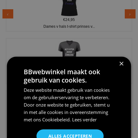
€24,95
Dames v hals t-shirt prinses v...
×
BBwebwinkel maakt ook
€24,95
gebruik van cookies.
Koningsdag shirt heren v-hals ...
Deze website maakt gebruik van cookies
om de gebruikerservaring te verbeteren.
Door onze website te gebruiken, stemt u
in met alle cookies in overeenstemming
met ons
Cookiebeleid
.
Lees verder
€24,95
V-hals shirt rood wit blauw st...
ALLES ACCEPTEREN