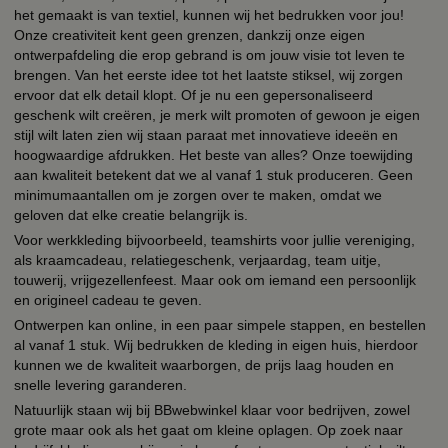
het gemaakt is van textiel, kunnen wij het bedrukken voor jou!
Onze creativiteit kent geen grenzen, dankzij onze eigen
ontwerpafdeling die erop gebrand is om jouw visie tot leven te
brengen. Van het eerste idee tot het laatste stiksel, wij zorgen
ervoor dat elk detail klopt. Of je nu een gepersonaliseerd
geschenk wilt creëren, je merk wilt promoten of gewoon je eigen
stijl wilt laten zien wij staan paraat met innovatieve ideeën en
hoogwaardige afdrukken. Het beste van alles? Onze toewijding
aan kwaliteit betekent dat we al vanaf 1 stuk produceren. Geen
minimumaantallen om je zorgen over te maken, omdat we
geloven dat elke creatie belangrijk is.
Voor werkkleding bijvoorbeeld, teamshirts voor jullie vereniging,
als kraamcadeau, relatiegeschenk, verjaardag, team uitje,
touwerij, vrijgezellenfeest. Maar ook om iemand een persoonlijk
en origineel cadeau te geven.
Ontwerpen kan online, in een paar simpele stappen, en bestellen
al vanaf 1 stuk. Wij bedrukken de kleding in eigen huis, hierdoor
kunnen we de kwaliteit waarborgen, de prijs laag houden en
snelle levering garanderen.
Natuurlijk staan wij bij BBwebwinkel klaar voor bedrijven, zowel
grote maar ook als het gaat om kleine oplagen. Op zoek naar