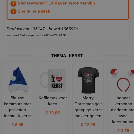
Niet tevreden? 14 dagen retourtermijn
Snelle helpdesk
Productcode: 38147 - bbweb10669fin
voorraad (fin) aangepast 29-05-2026 14:31
THEMA:
KERST
Blauwe
Koffiemok voor
Merry
bopper
kerstmuts met
kerst
Christmas geit
kerstman
pailletten
grappige kerst
diadeem me
€ 12,95
feestelijk kerst
mekker geiten
twee
kerstmann
€ 6,95
€ 22,95
€ 3,75