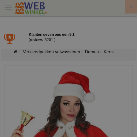
X
Klanten geven ons een
9.1
(reviews: 3201 )
Verkleedpakken volwassenen
Dames
Kerst