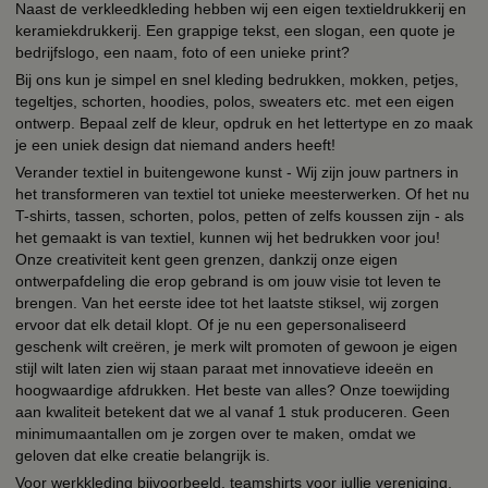
Naast de verkleedkleding hebben wij een eigen textieldrukkerij en
keramiekdrukkerij. Een grappige tekst, een slogan, een quote je
bedrijfslogo, een naam, foto of een unieke print?
Bij ons kun je simpel en snel kleding bedrukken, mokken, petjes,
tegeltjes, schorten, hoodies, polos, sweaters etc. met een eigen
ontwerp. Bepaal zelf de kleur, opdruk en het lettertype en zo maak
je een uniek design dat niemand anders heeft!
Verander textiel in buitengewone kunst - Wij zijn jouw partners in
het transformeren van textiel tot unieke meesterwerken. Of het nu
T-shirts, tassen, schorten, polos, petten of zelfs koussen zijn - als
het gemaakt is van textiel, kunnen wij het bedrukken voor jou!
Onze creativiteit kent geen grenzen, dankzij onze eigen
ontwerpafdeling die erop gebrand is om jouw visie tot leven te
brengen. Van het eerste idee tot het laatste stiksel, wij zorgen
ervoor dat elk detail klopt. Of je nu een gepersonaliseerd
geschenk wilt creëren, je merk wilt promoten of gewoon je eigen
stijl wilt laten zien wij staan paraat met innovatieve ideeën en
hoogwaardige afdrukken. Het beste van alles? Onze toewijding
aan kwaliteit betekent dat we al vanaf 1 stuk produceren. Geen
minimumaantallen om je zorgen over te maken, omdat we
geloven dat elke creatie belangrijk is.
Voor werkkleding bijvoorbeeld, teamshirts voor jullie vereniging,