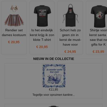
Rendier set
Is het eindelijk
Schort heb zo
Shirtje voor
dames kostuum
kerst krijg ik zon
geen zin in
kerst santa 
klote T-shirt
kerst de must-
saw that n
€ 20,95
have voor
gifts for K
€ 20,95
€ 24,95
€ 23,95
NIEUW IN DE COLLECTIE
€11,95
Tegeltje voor opruimen kantine...