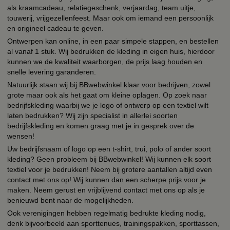
als kraamcadeau, relatiegeschenk, verjaardag, team uitje,
touwerij, vrijgezellenfeest. Maar ook om iemand een persoonlijk
en origineel cadeau te geven.
Ontwerpen kan online, in een paar simpele stappen, en bestellen
al vanaf 1 stuk. Wij bedrukken de kleding in eigen huis, hierdoor
kunnen we de kwaliteit waarborgen, de prijs laag houden en
snelle levering garanderen.
Natuurlijk staan wij bij BBwebwinkel klaar voor bedrijven, zowel
grote maar ook als het gaat om kleine oplagen. Op zoek naar
bedrijfskleding waarbij we je logo of ontwerp op een textiel wilt
laten bedrukken? Wij zijn specialist in allerlei soorten
bedrijfskleding en komen graag met je in gesprek over de
wensen!
Uw bedrijfsnaam of logo op een t-shirt, trui, polo of ander soort
kleding? Geen probleem bij BBwebwinkel! Wij kunnen elk soort
textiel voor je bedrukken! Neem bij grotere aantallen altijd even
contact met ons op! Wij kunnen dan een scherpe prijs voor je
maken. Neem gerust en vrijblijvend contact met ons op als je
benieuwd bent naar de mogelijkheden.
Ook verenigingen hebben regelmatig bedrukte kleding nodig,
denk bijvoorbeeld aan sporttenues, trainingspakken, sporttassen,