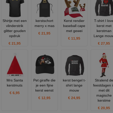
Shirtje met een
kerstschort
Kerst rendier
T-shirt I lov
vlinderstrik
merry x mas
baseball cape
kerst met
glitter gouden
met gewei
kerstman
€ 21,95
opdruk
Lange mou
€ 11,95
€ 21,95
€ 27,95
Mrs Santa
Pet giraffe die
kerst bengel t-
Stralend d
kerstmuts
je een fijne
shirt lange
feestdagen 
kerst wenst
mouw
met dit
€ 6,95
magische
€ 12,95
€ 24,95
kerstme
€ 20,95