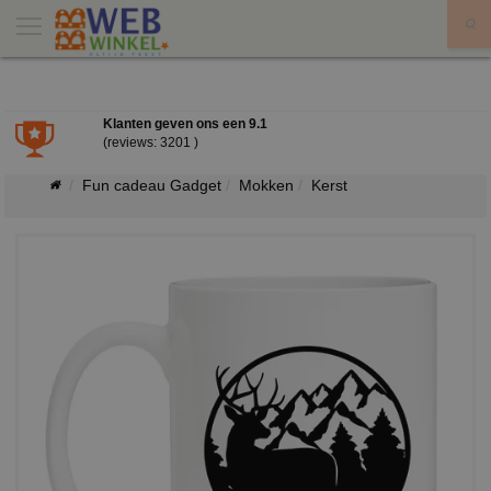
X
Klanten geven ons een
9.1
(reviews: 3201 )
Fun cadeau Gadget
Mokken
Kerst