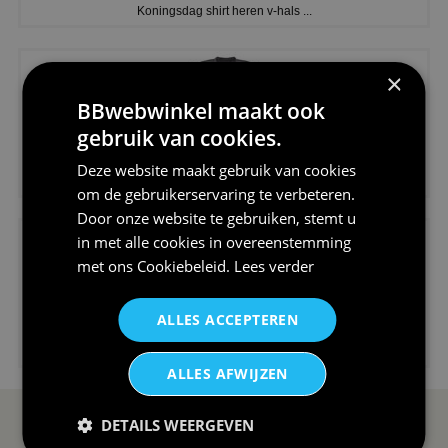
Koningsdag shirt heren v-hals ...
×
BBwebwinkel maakt ook
gebruik van cookies.
€24,95
Deze website maakt gebruik van cookies
V-hals shirt rood wit blauw st...
om de gebruikerservaring te verbeteren.
Door onze website te gebruiken, stemt u
in met alle cookies in overeenstemming
met ons
Cookiebeleid
.
Lees verder
ALLES ACCEPTEREN
€24,95
I love korfbal t-shirt sport s...
ALLES AFWIJZEN
DETAILS WEERGEVEN
SERVICE EN INFO
OVERZICHT