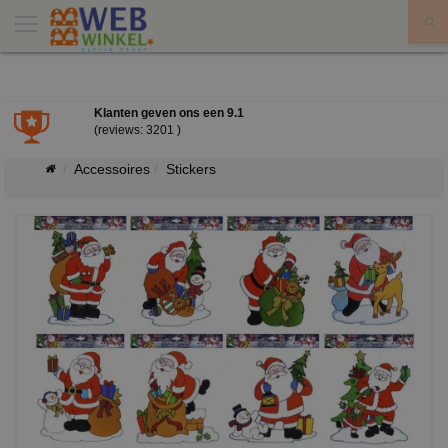
X
Klanten geven ons een
9.1
(reviews: 3201 )
Accessoires
Stickers