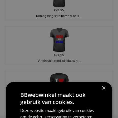
€24,95
Koningsdag shirt heren v-hals ...
€24,95
V-hals shirt rood wit blauw st...
×
BBwebwinkel maakt ook
€24,95
gebruik van cookies.
I love korfbal t-shirt sport s...
Deze website maakt gebruik van cookies
om de gebruikerservaring te verbeteren.