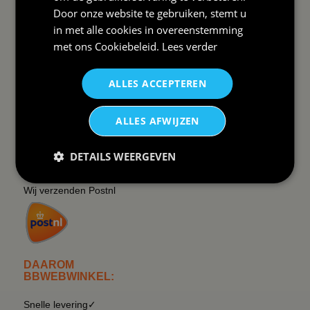
Door onze website te gebruiken, stemt u
SERVICE EN INFO
OVERZICHT
in met alle cookies in overeenstemming
met ons
Cookiebeleid
.
Lees verder
Reviews
Sitemapping
Veel gestelde vragen
Overzicht thema's
ALLES ACCEPTEREN
Contact
Overzicht rubrieken
ALLES AFWIJZEN
Order Status
Wat vinden klanten van ons
Retouren & Annuleren
RSS
DETAILS WEERGEVEN
Uitschrijven nieuwsbrief
Wij verzenden Postnl
DAAROM
BBWEBWINKEL:
Snelle levering✓