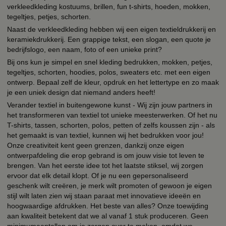
verkleedkleding kostuums, brillen, fun t-shirts, hoeden, mokken,
tegeltjes, petjes, schorten.
Naast de verkleedkleding hebben wij een eigen textieldrukkerij en
keramiekdrukkerij. Een grappige tekst, een slogan, een quote je
bedrijfslogo, een naam, foto of een unieke print?
Bij ons kun je simpel en snel kleding bedrukken, mokken, petjes,
tegeltjes, schorten, hoodies, polos, sweaters etc. met een eigen
ontwerp. Bepaal zelf de kleur, opdruk en het lettertype en zo maak
je een uniek design dat niemand anders heeft!
Verander textiel in buitengewone kunst - Wij zijn jouw partners in
het transformeren van textiel tot unieke meesterwerken. Of het nu
T-shirts, tassen, schorten, polos, petten of zelfs koussen zijn - als
het gemaakt is van textiel, kunnen wij het bedrukken voor jou!
Onze creativiteit kent geen grenzen, dankzij onze eigen
ontwerpafdeling die erop gebrand is om jouw visie tot leven te
brengen. Van het eerste idee tot het laatste stiksel, wij zorgen
ervoor dat elk detail klopt. Of je nu een gepersonaliseerd
geschenk wilt creëren, je merk wilt promoten of gewoon je eigen
stijl wilt laten zien wij staan paraat met innovatieve ideeën en
hoogwaardige afdrukken. Het beste van alles? Onze toewijding
aan kwaliteit betekent dat we al vanaf 1 stuk produceren. Geen
minimumaantallen om je zorgen over te maken, omdat we