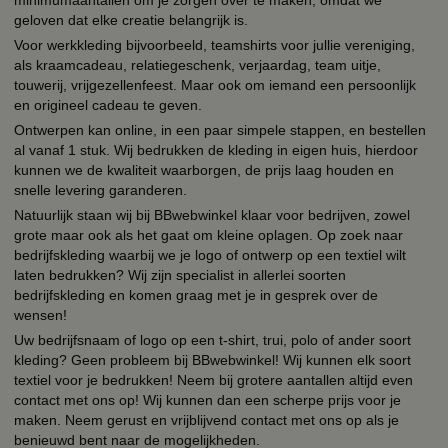
geloven dat elke creatie belangrijk is.
Voor werkkleding bijvoorbeeld, teamshirts voor jullie vereniging,
als kraamcadeau, relatiegeschenk, verjaardag, team uitje,
touwerij, vrijgezellenfeest. Maar ook om iemand een persoonlijk
en origineel cadeau te geven.
Ontwerpen kan online, in een paar simpele stappen, en bestellen
al vanaf 1 stuk. Wij bedrukken de kleding in eigen huis, hierdoor
kunnen we de kwaliteit waarborgen, de prijs laag houden en
snelle levering garanderen.
Natuurlijk staan wij bij BBwebwinkel klaar voor bedrijven, zowel
grote maar ook als het gaat om kleine oplagen. Op zoek naar
bedrijfskleding waarbij we je logo of ontwerp op een textiel wilt
laten bedrukken? Wij zijn specialist in allerlei soorten
bedrijfskleding en komen graag met je in gesprek over de
wensen!
Uw bedrijfsnaam of logo op een t-shirt, trui, polo of ander soort
kleding? Geen probleem bij BBwebwinkel! Wij kunnen elk soort
textiel voor je bedrukken! Neem bij grotere aantallen altijd even
contact met ons op! Wij kunnen dan een scherpe prijs voor je
maken. Neem gerust en vrijblijvend contact met ons op als je
benieuwd bent naar de mogelijkheden.