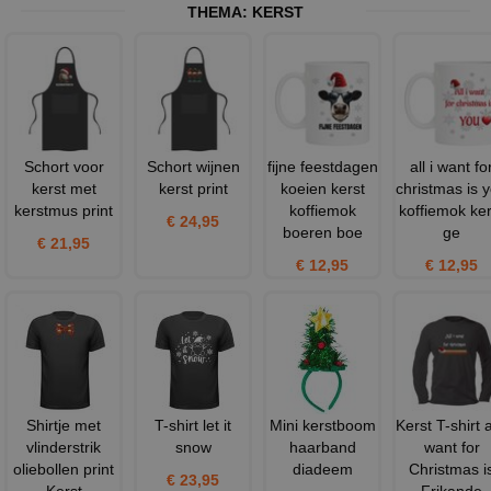
THEMA:
KERST
Schort voor
Schort wijnen
fijne feestdagen
all i want fo
kerst met
kerst print
koeien kerst
christmas is 
kerstmus print
koffiemok
koffiemok ker
€ 24,95
boeren boe
ge
€ 21,95
€ 12,95
€ 12,95
Shirtje met
T-shirt let it
Mini kerstboom
Kerst T-shirt al
vlinderstrik
snow
haarband
want for
oliebollen print
diadeem
Christmas i
€ 23,95
Kerst
Frikande