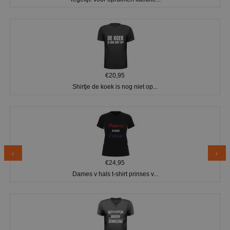
€20,95
Shirtje de koek is nog niet op...
€24,95
Dames v hals t-shirt prinses v...