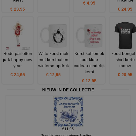
€ 4,95
€ 23,95
€ 24,95
Rode pailletten
Witte kerst mok
Kerst koffiemok
kerst bengel 
jurk happy new
met kerstbal en
fout klote
shirt korte
year
winterse opdruk
cadeau eindelijk
mouw
kerst
€ 24,95
€ 12,95
€ 20,95
€ 12,95
NIEUW IN DE COLLECTIE
€11,95
Tegeltje voor opruimen kantine...