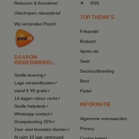
Retouren & Annuleren
RSS
Uitschrijven nieuwsbrief
TOP THEMA'S
Wij verzenden Postnl
Frikandel
Brabant
Après-ski
DAAROM
Swat
BBWEBWINKEL:
Gezinsuitbreiding
Snelle levering✓
Boer
Lage verzendkosten✓
vanaf € 99 gratis✓
Padel
14 dagen retour recht✓
INFORMATIE
Snelle helpdesk✓
Whatsapp contact✓
Algemene voorwaarden
Groepskorting 25%✓
Privacy
Zeer veel tevreden klanten✓
Al ruim 10 jaar vertrouwd
Cookie beleid