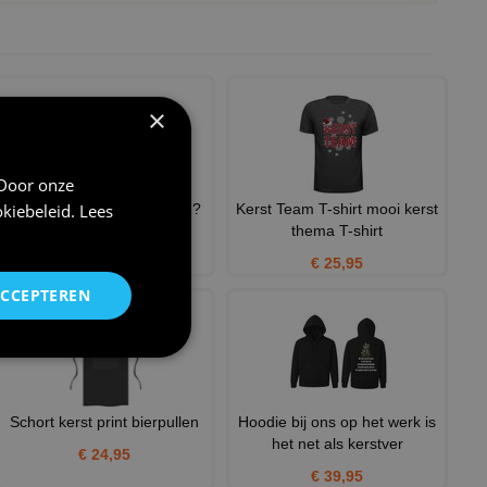
×
 Door onze
kiebeleid
.
Lees
Koffiemok kerst gezellig he?
Kerst Team T-shirt mooi kerst
thema T-shirt
€ 12,95
€ 25,95
ACCEPTEREN
Schort kerst print bierpullen
Hoodie bij ons op het werk is
het net als kerstver
€ 24,95
€ 39,95