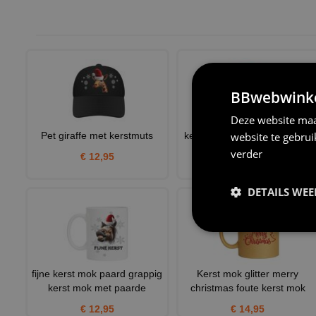
BBwebwinkel
Deze website maa
website te gebru
Pet giraffe met kerstmuts
kerstman t-shirt lange mouw
verder
€ 12,95
€ 24,95
DETAILS WE
fijne kerst mok paard grappig
Kerst mok glitter merry
kerst mok met paarde
christmas foute kerst mok
€ 12,95
€ 14,95