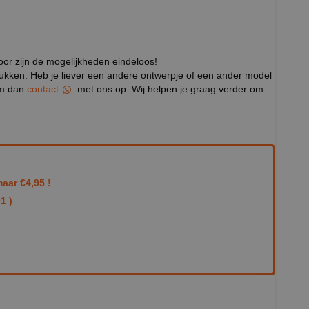
door zijn de mogelijkheden eindeloos!
rukken. Heb je liever een andere ontwerpje of een ander model
eem dan
contact
met ons op. Wij helpen je graag verder om
aar €4,95 !
1 )