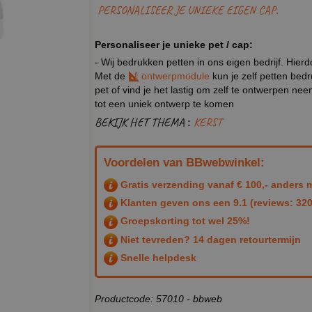
PERSONALISEER JE UNIEKE EIGEN CAP.
Personaliseer je unieke pet / cap:
- Wij bedrukken petten in ons eigen bedrijf. Hier
Met de
ontwerpmodule
kun je zelf petten bed
pet of vind je het lastig om zelf te ontwerpen n
tot een uniek ontwerp te komen
BEKIJK HET THEMA :
KERST
Voordelen van BBwebwinkel:
Gratis verzending vanaf € 100,- anders m
Klanten geven ons een
9.1
(reviews: 320
Groepskorting tot wel 25%!
Niet tevreden? 14 dagen retourtermijn
Snelle helpdesk
Productcode: 57010 - bbweb