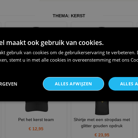
THEMA:
KERST
 maakt ook gebruik van cookies.
kt gebruik van cookies om de gebruikerservaring te verbeteren.
iken, stemt u in met alle cookies in overeenstemming met ons
Coo
Vrolijk kerstmis grappig T-shirt
vrolijk kerstfeest t-shirt
€ 22,95
€ 20,95
ERGEVEN
ALLES AFWIJZEN
ALLES 
Pet het kerst team
Shirtje met een stropdas met
glitter gouden opdruk
€ 12,95
€ 23,95