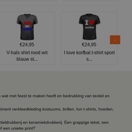
€24,95
€24,95
V-hals shirt rood wit
I love korfbal t-shirt sport
blauw st...
s...
s wat met feest te maken heeft en bedrukking van textiel en
timent verkleedkleding kostuums, brillen, fun t-shirts, hoeden,
ieldrukkerij en keramiekdrukkerij. Een grappige tekst, een
of een unieke print?