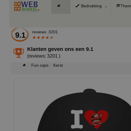
Bedrukking
Them
reviews :3201
9.1
Klanten geven ons een
9.1
(reviews: 3201 )
Fun caps
Kerst