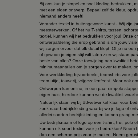
Bij ons kun je simpel en snel kleding bedrukken, mo
met een eigen ontwerp. Bepaal zelf de kleur, opdr
niemand anders heeft!
Verander textiel in buitengewone kunst - Wij zijn j
meesterwerken. Of het nu T-shirts, tassen, schorten
textiel, kunnen wij het bedrukken voor jou! Onze cr
ontwerpafdeling die erop gebrand is om jouw visie t
wij zorgen ervoor dat elk detail klopt. Of je nu ee
of gewoon je eigen stijl wilt laten zien wij staan
beste van alles? Onze toewijding aan kwaliteit be
minimumaantallen om je zorgen over te maken, omda
Voor werkkleding bijvoorbeeld, teamshirts voor jul
team uitje, touwerij, vrijgezellenfeest. Maar ook 
Ontwerpen kan online, in een paar simpele stappen,
eigen huis, hierdoor kunnen we de kwaliteit waarb
Natuurlijk staan wij bij BBwebwinkel klaar voor be
zoek naar bedrijfskleding waarbij we je logo of ontw
allerlei soorten bedrijfskleding en komen graag me
Uw bedrijfsnaam of logo op een t-shirt, trui, polo
kunnen elk soort textiel voor je bedrukken! Neem b
dan een scherpe prijs voor je maken. Neem gerust 