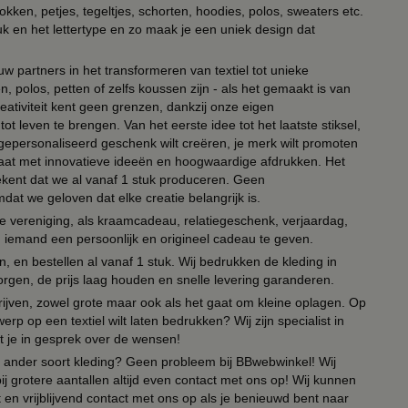
kken, petjes, tegeltjes, schorten, hoodies, polos, sweaters etc.
uk en het lettertype en zo maak je een uniek design dat
ouw partners in het transformeren van textiel tot unieke
, polos, petten of zelfs koussen zijn - als het gemaakt is van
eativiteit kent geen grenzen, dankzij onze eigen
ot leven te brengen. Van het eerste idee tot het laatste stiksel,
n gepersonaliseerd geschenk wilt creëren, je merk wilt promoten
 paraat met innovatieve ideeën en hoogwaardige afdrukken. Het
tekent dat we al vanaf 1 stuk produceren. Geen
t we geloven dat elke creatie belangrijk is.
lie vereniging, als kraamcadeau, relatiegeschenk, verjaardag,
om iemand een persoonlijk en origineel cadeau te geven.
 en bestellen al vanaf 1 stuk. Wij bedrukken de kleding in
orgen, de prijs laag houden en snelle levering garanderen.
drijven, zowel grote maar ook als het gaat om kleine oplagen. Op
erp op een textiel wilt laten bedrukken? Wij zijn specialist in
t je in gesprek over de wensen!
 of ander soort kleding? Geen probleem bij BBwebwinkel! Wij
ij grotere aantallen altijd even contact met ons op! Wij kunnen
en vrijblijvend contact met ons op als je benieuwd bent naar