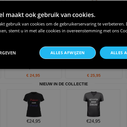
Kerst mok glitter merry
Betoverende Engel kostuum
christmas foute kerst mok
voor volwassenen stralen
 maakt ook gebruik van cookies.
€ 14,95
€ 37,95
kt gebruik van cookies om de gebruikerservaring te verbeteren.
iken, stemt u in met alle cookies in overeenstemming met ons
Coo
ERGEVEN
ALLES AFWIJZEN
ALLES 
e
Rode pailletten jurk happy new
T-shirt I love kerst met
year
kerstman
€ 24,95
€ 25,95
NIEUW IN DE COLLECTIE
€24,95
€24,95