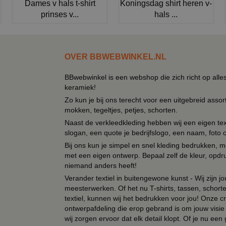
Dames v hals t-shirt
Koningsdag shirt heren v-
prinses v...
hals ...
OVER BBWEBWINKEL.NL
BBwebwinkel is een webshop die zich richt op alle
keramiek!
Zo kun je bij ons terecht voor een uitgebreid assor
mokken, tegeltjes, petjes, schorten.
Naast de verkleedkleding hebben wij een eigen text
slogan, een quote je bedrijfslogo, een naam, foto 
Bij ons kun je simpel en snel kleding bedrukken, mo
met een eigen ontwerp. Bepaal zelf de kleur, opdr
niemand anders heeft!
Verander textiel in buitengewone kunst - Wij zijn j
meesterwerken. Of het nu T-shirts, tassen, schorten
textiel, kunnen wij het bedrukken voor jou! Onze cr
ontwerpafdeling die erop gebrand is om jouw visie t
wij zorgen ervoor dat elk detail klopt. Of je nu ee