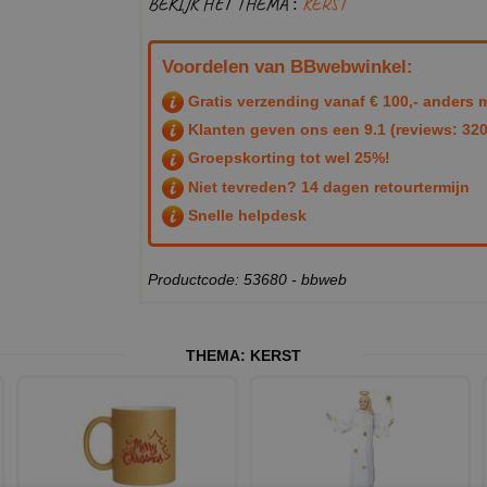
BEKIJK HET THEMA :
KERST
Voordelen van BBwebwinkel:
Gratis verzending vanaf € 100,- anders m
Klanten geven ons een
9.1
(reviews: 320
Groepskorting tot wel 25%!
Niet tevreden? 14 dagen retourtermijn
Snelle helpdesk
Productcode: 53680 - bbweb
THEMA:
KERST