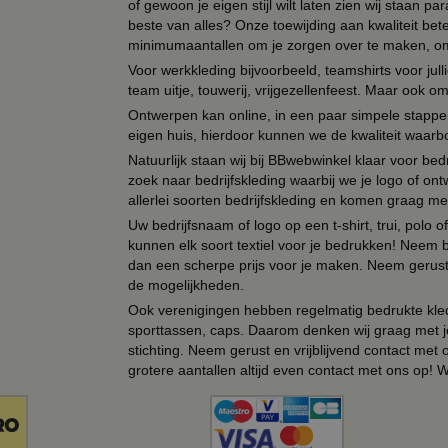
of gewoon je eigen stijl wilt laten zien wij staan
beste van alles? Onze toewijding aan kwaliteit be
minimumaantallen om je zorgen over te maken, omda
Voor werkkleding bijvoorbeeld, teamshirts voor jul
team uitje, touwerij, vrijgezellenfeest. Maar ook 
Ontwerpen kan online, in een paar simpele stappen,
eigen huis, hierdoor kunnen we de kwaliteit waarb
Natuurlijk staan wij bij BBwebwinkel klaar voor be
zoek naar bedrijfskleding waarbij we je logo of ontw
allerlei soorten bedrijfskleding en komen graag me
Uw bedrijfsnaam of logo op een t-shirt, trui, polo
kunnen elk soort textiel voor je bedrukken! Neem b
dan een scherpe prijs voor je maken. Neem gerust 
de mogelijkheden.
Ook verenigingen hebben regelmatig bedrukte kled
sporttassen, caps. Daarom denken wij graag met j
stichting. Neem gerust en vrijblijvend contact met
grotere aantallen altijd even contact met ons op! 