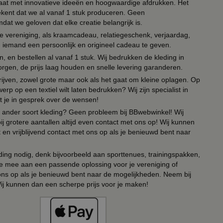
 paraat met innovatieve ideeën en hoogwaardige afdrukken. Het
tekent dat we al vanaf 1 stuk produceren. Geen
t we geloven dat elke creatie belangrijk is.
lie vereniging, als kraamcadeau, relatiegeschenk, verjaardag,
om iemand een persoonlijk en origineel cadeau te geven.
 en bestellen al vanaf 1 stuk. Wij bedrukken de kleding in
orgen, de prijs laag houden en snelle levering garanderen.
drijven, zowel grote maar ook als het gaat om kleine oplagen. Op
erp op een textiel wilt laten bedrukken? Wij zijn specialist in
t je in gesprek over de wensen!
 of ander soort kleding? Geen probleem bij BBwebwinkel! Wij
ij grotere aantallen altijd even contact met ons op! Wij kunnen
en vrijblijvend contact met ons op als je benieuwd bent naar
ing nodig, denk bijvoorbeeld aan sporttenues, trainingspakken,
e mee aan een passende oplossing voor je vereniging of
 ons op als je benieuwd bent naar de mogelijkheden. Neem bij
Wij kunnen dan een scherpe prijs voor je maken!