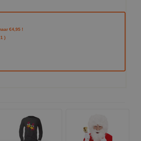
aar €4,95 !
1 )