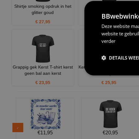
Shirtje smoking opdruk in het
T-shirt kerstmuts
glitter goud
BBwebwinkel
€ 22,95
€ 27,95
Deze website maa
website te gebru
verder
DETAILS WE
Grappig gek Kerst T-shirt kerst
Kerst zo geen zin in longsleev
geen bal aan kerst
Voor als je liever
€ 23,95
€ 25,95
€11,95
€20,95