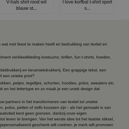
V-hals shirt rood wit
I love korfbal t-shirt sport
blauw st...
s...
s wat met feest te maken heeft en bedrukking van textiel en
timent verkleedkleding kostuums, brillen, fun t-shirts, hoeden,
ieldrukkerij en keramiekdrukkerij. Een grappige tekst, een
of een unieke print?
kken, petjes, tegeltjes, schorten, hoodies, polos, sweaters etc.
uk en het lettertype en zo maak je een uniek design dat
ouw partners in het transformeren van textiel tot unieke
, polos, petten of zelfs koussen zijn - als het gemaakt is van
eativiteit kent geen grenzen, dankzij onze eigen
ot leven te brengen. Van het eerste idee tot het laatste stiksel,
n gepersonaliseerd geschenk wilt creëren, je merk wilt promoten