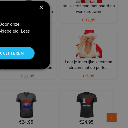
×
T-shirt lange mouw met
pruik kerstman met baard en
grappige kalkoenen cartoon
wenkbrouwen
€ 24,95
€ 12,95
 Door onze
kiebeleid
.
Lees
ACCEPTEREN
Grappige koffie mok met
Laat je innerlijke kerstman
opdruk van twee kalkoenen
stralen met de perfect
€ 12,95
€ 5,95
€24,95
€24,95