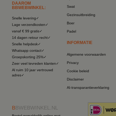
DAAROM
Swat
BBWEBWINKEL:
Gezinsuitbreiding
Snelle levering✓
Boer
Lage verzendkosten✓
vanaf € 99 gratis✓
Padel
14 dagen retour recht✓
INFORMATIE
Snelle helpdesk✓
Whatsapp contact✓
Algemene voorwaarden
Groepskorting 25%✓
Privacy
Zeer veel tevreden klanten✓
Al ruim 10 jaar vertrouwd
Cookie beleid
adres✓
Disclaimer
AI-transparantieverklaring
B
BWEBWINKEL.NL
Bestel gemakkelijk online met