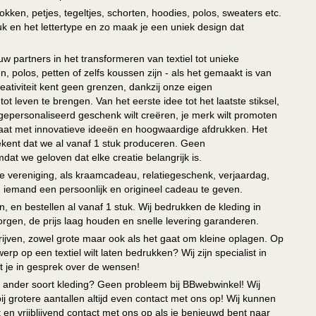
kken, petjes, tegeltjes, schorten, hoodies, polos, sweaters etc.
uk en het lettertype en zo maak je een uniek design dat
ouw partners in het transformeren van textiel tot unieke
, polos, petten of zelfs koussen zijn - als het gemaakt is van
eativiteit kent geen grenzen, dankzij onze eigen
ot leven te brengen. Van het eerste idee tot het laatste stiksel,
n gepersonaliseerd geschenk wilt creëren, je merk wilt promoten
 paraat met innovatieve ideeën en hoogwaardige afdrukken. Het
tekent dat we al vanaf 1 stuk produceren. Geen
t we geloven dat elke creatie belangrijk is.
lie vereniging, als kraamcadeau, relatiegeschenk, verjaardag,
om iemand een persoonlijk en origineel cadeau te geven.
 en bestellen al vanaf 1 stuk. Wij bedrukken de kleding in
orgen, de prijs laag houden en snelle levering garanderen.
drijven, zowel grote maar ook als het gaat om kleine oplagen. Op
erp op een textiel wilt laten bedrukken? Wij zijn specialist in
t je in gesprek over de wensen!
 of ander soort kleding? Geen probleem bij BBwebwinkel! Wij
ij grotere aantallen altijd even contact met ons op! Wij kunnen
en vrijblijvend contact met ons op als je benieuwd bent naar