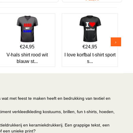
€24,95
€24,95
V-hals shirt rood wit
I love korfbal t-shirt sport
blauw st...
s...
s wat met feest te maken heeft en bedrukking van textiel en
timent verkleedkleding kostuums, brillen, fun t-shirts, hoeden,
ieldrukkerij en keramiekdrukkerij. Een grappige tekst, een
of een unieke print?