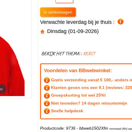
Verwachte leverdag bij je thuis :
Dinsdag (01-09-2026)
BEKIJK HET THEMA :
KERST
Voordelen van BBwebwinkel:
Gratis verzending vanaf € 100,- anders m
Klanten geven ons een
9.1
(reviews: 320
en
Groepskorting tot wel 25%!
Niet tevreden? 14 dagen retourtermijn
Snelle helpdesk
Productcode: 9736 - bbweb1502Xfin
voorraad (fin) 