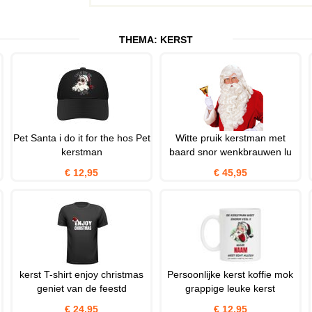
THEMA:
KERST
Pet Santa i do it for the hos Pet
Witte pruik kerstman met
kerstman
baard snor wenkbrauwen lu
€ 12,95
€ 45,95
kerst T-shirt enjoy christmas
Persoonlijke kerst koffie mok
geniet van de feestd
grappige leuke kerst
€ 24,95
€ 12,95