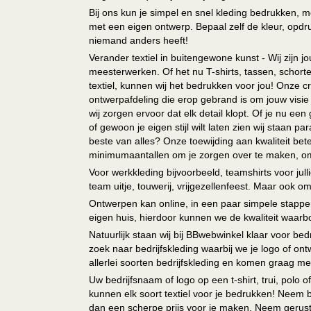
Bij ons kun je simpel en snel kleding bedrukken, mo
met een eigen ontwerp. Bepaal zelf de kleur, opdr
niemand anders heeft!
Verander textiel in buitengewone kunst - Wij zijn j
meesterwerken. Of het nu T-shirts, tassen, schorten
textiel, kunnen wij het bedrukken voor jou! Onze cr
ontwerpafdeling die erop gebrand is om jouw visie t
wij zorgen ervoor dat elk detail klopt. Of je nu ee
of gewoon je eigen stijl wilt laten zien wij staan
beste van alles? Onze toewijding aan kwaliteit be
minimumaantallen om je zorgen over te maken, omda
Voor werkkleding bijvoorbeeld, teamshirts voor jul
team uitje, touwerij, vrijgezellenfeest. Maar ook 
Ontwerpen kan online, in een paar simpele stappen,
eigen huis, hierdoor kunnen we de kwaliteit waarb
Natuurlijk staan wij bij BBwebwinkel klaar voor be
zoek naar bedrijfskleding waarbij we je logo of ontw
allerlei soorten bedrijfskleding en komen graag me
Uw bedrijfsnaam of logo op een t-shirt, trui, polo
kunnen elk soort textiel voor je bedrukken! Neem b
dan een scherpe prijs voor je maken. Neem gerust 