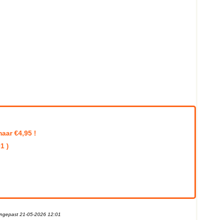
aar €4,95 !
1 )
aangepast 21-05-2026 12:01