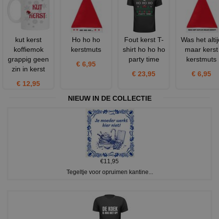
kut kerst
Ho ho ho
Fout kerst T-
Was het altij
koffiemok
kerstmuts
shirt ho ho ho
maar kerst
grappig geen
party time
kerstmuts
€ 6,95
zin in kerst
€ 23,95
€ 6,95
€ 12,95
NIEUW IN DE COLLECTIE
€11,95
Tegeltje voor opruimen kantine...