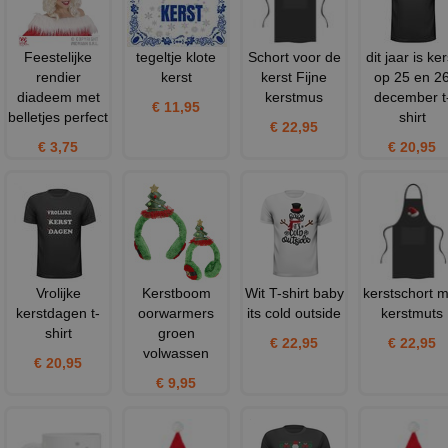
Feestelijke
tegeltje klote
Schort voor de
dit jaar is ker
rendier
kerst
kerst Fijne
op 25 en 2
diadeem met
kerstmus
december t
€ 11,95
belletjes perfect
shirt
€ 22,95
€ 3,75
€ 20,95
Vrolijke
Kerstboom
Wit T-shirt baby
kerstschort m
kerstdagen t-
oorwarmers
its cold outside
kerstmuts
shirt
groen
€ 22,95
€ 22,95
volwassen
€ 20,95
€ 9,95