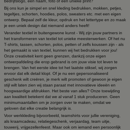
bedrijfslogo, een naam, foto of een unieke print?
Bij ons kun je simpel en snel kleding bedrukken, mokken, petjes,
tegeltjes, schorten, hoodies, polos, sweaters etc. met een eigen
ontwerp. Bepaal zelf de kleur, opdruk en het lettertype en zo maak
je een uniek design dat niemand anders heeft!
Verander textiel in buitengewone kunst - Wij zijn jouw partners in
het transformeren van textiel tot unieke meesterwerken. Of het nu
T-shirts, tassen, schorten, polos, petten of zelfs koussen zijn - als
het gemaakt is van textiel, kunnen wij het bedrukken voor jou!
Onze creativiteit kent geen grenzen, dankzij onze eigen
ontwerpafdeling die erop gebrand is om jouw visie tot leven te
brengen. Van het eerste idee tot het laatste stiksel, wij zorgen
ervoor dat elk detail klopt. Of je nu een gepersonaliseerd
geschenk wilt creëren, je merk wilt promoten of gewoon je eigen
stijl wilt laten zien wij staan paraat met innovatieve ideeën en
hoogwaardige afdrukken. Het beste van alles? Onze toewijding
aan kwaliteit betekent dat we al vanaf 1 stuk produceren. Geen
minimumaantallen om je zorgen over te maken, omdat we
geloven dat elke creatie belangrijk is.
Voor werkkleding bijvoorbeeld, teamshirts voor jullie vereniging,
als kraamcadeau, relatiegeschenk, verjaardag, team uitje,
touwerij, vrijgezellenfeest. Maar ook om iemand een persoonlijk