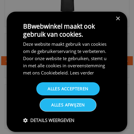
€20,95
×
Shirtje de koek is nog niet op...
BBwebwinkel maakt ook
gebruik van cookies.
Deze website maakt gebruik van cookies
om de gebruikerservaring te verbeteren.
Door onze website te gebruiken, stemt u
in met alle cookies in overeenstemming
€24,95
met ons
Cookiebeleid
.
Lees verder
Dames v hals t-shirt prinses v...
ALLES ACCEPTEREN
ALLES AFWIJZEN
€24,95
DETAILS WEERGEVEN
Koningsdag shirt heren v-hals ...