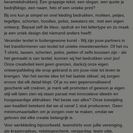
keramiekdrukkerij. Een grappige tekst, een slogan, een quote je
bedrijfslogo, een naam, foto of een unieke print?
Bij ons kun je simpel en snel kleding bedrukken, mokken, petjes,
tegeltjes, schorten, hoodies, polos, sweaters etc. met een eigen
ontwerp. Bepaal zelf de kleur, opdruk en het lettertype en zo maak
je een uniek design dat niemand anders heeft!
Verander textiel in buitengewone kunst - Wij zijn jouw partners in
het transformeren van textiel tot unieke meesterwerken. Of het nu
T-shirts, tassen, schorten, polos, petten of zelfs koussen zijn - als
het gemaakt is van textiel, kunnen wij het bedrukken voor jou!
Onze creativiteit kent geen grenzen, dankzij onze eigen
ontwerpafdeling die erop gebrand is om jouw visie tot leven te
brengen. Van het eerste idee tot het laatste stiksel, wij zorgen
ervoor dat elk detail klopt. Of je nu een gepersonaliseerd
geschenk wilt creëren, je merk wilt promoten of gewoon je eigen
stijl wilt laten zien wij staan paraat met innovatieve ideeën en
hoogwaardige afdrukken. Het beste van alles? Onze toewijding
aan kwaliteit betekent dat we al vanaf 1 stuk produceren. Geen
minimumaantallen om je zorgen over te maken, omdat we
geloven dat elke creatie belangrijk is.
Voor werkkleding bijvoorbeeld, teamshirts voor jullie vereniging,
als kraamcadeau, relatiegeschenk, verjaardag, team uitje,