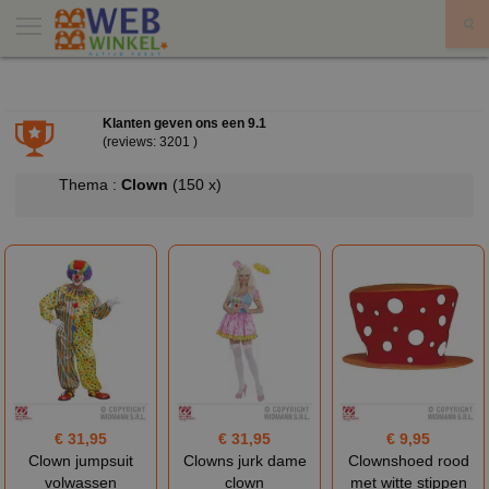
X
Klanten geven ons een
9.1
(reviews: 3201 )
Thema :
Clown
(150 x)
€ 31,95
€ 31,95
€ 9,95
Clown jumpsuit
Clowns jurk dame
Clownshoed rood
volwassen
clown
met witte stippen