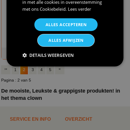
in met alle cookies in overeenstemming
met ons
Cookiebeleid
.
Lees verder
€ 31,95
€ 3,95
Grappige clown
Grote bril met
kostuum
clownsneus
ALLES ACCEPTEREN
ALLES AFWIJZEN
op voorraad
op voorraad
DETAILS WEERGEVEN
1
2
3
4
5
Pagina : 2 van 5
De mooiste, Leukste & grappigste produkten! in
het thema clown
SERVICE EN INFO
OVERZICHT