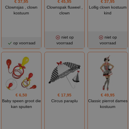
€ 37,95
€ 45,95
€ 37,95
Clownsjas , clown
Clownspak fluweel ,
Lollig clown kostuum
kostuum
clown
kind
niet op
niet op
op voorraad
voorraad
voorraad
€ 6,50
€ 17,95
€ 49,95
Baby speen groot die
Circus paraplu
Classic pierrot dames
kan spuiten
kostuum