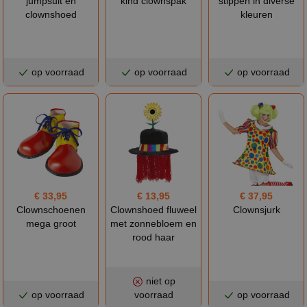
jumpsuit en
kind clownspak
stippen in diverse
clownshoed
kleuren
op voorraad
op voorraad
op voorraad
€ 33,95
€ 13,95
€ 37,95
Clownschoenen
Clownshoed fluweel
Clownsjurk
mega groot
met zonnebloem en
rood haar
niet op
op voorraad
voorraad
op voorraad