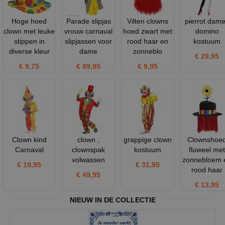
Hoge hoed
Parade slipjas
Vilten clowns
pierrot dam
clown met leuke
vrouw carnaval
hoed zwart met
domino
stippen in
slipjassen voor
rood haar en
kostuum
diverse kleur
dame
zonneblo
€ 29,95
€ 9,75
€ 89,95
€ 9,95
Clown kind
clown ,
grappige clown
Clownshoe
Carnaval
clownspak
kostuum
fluweel met
volwassen
zonnebloem 
€ 19,95
€ 31,95
rood haar
€ 49,95
€ 13,95
NIEUW IN DE COLLECTIE