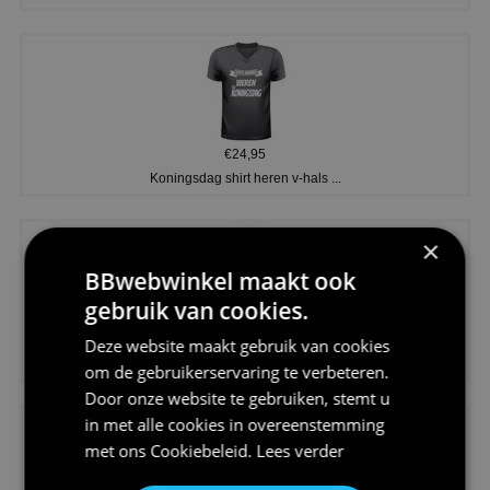
€24,95
Koningsdag shirt heren v-hals ...
×
BBwebwinkel maakt ook
gebruik van cookies.
€24,95
Deze website maakt gebruik van cookies
V-hals shirt rood wit blauw st...
om de gebruikerservaring te verbeteren.
Door onze website te gebruiken, stemt u
in met alle cookies in overeenstemming
met ons
Cookiebeleid
.
Lees verder