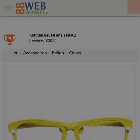
X
Klanten geven ons een
9.1
(reviews: 3201 )
Accessoires
Brillen
Clown