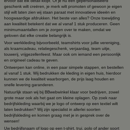
ervoor dat elk detail klopt. Of je nu een gepersonaliseerd
geschenk wilt creëren, je merk wilt promoten of gewoon je eigen
stijl wilt laten zien wij staan paraat met innovatieve ideeën en
hoogwaardige afdrukken. Het beste van alles? Onze toewijding
aan kwaliteit betekent dat we al vanaf 1 stuk produceren. Geen
minimumaantallen om je zorgen over te maken, omdat we
geloven dat elke creatie belangrijk is.
Voor werkkleding bijvoorbeeld, teamshirts voor jullie vereniging,
als kraamcadeau, relatiegeschenk, verjaardag, team uitje,
touwerij, vrijgezellenfeest. Maar ook om iemand een persoonlijk
en origineel cadeau te geven.
Ontwerpen kan online, in een paar simpele stappen, en bestellen
al vanaf 1 stuk. Wij bedrukken de kleding in eigen huis, hierdoor
kunnen we de kwaliteit waarborgen, de prijs laag houden en
snelle levering garanderen.
Natuurlijk staan wij bij BBwebwinkel klaar voor bedrijven, zowel
grote maar ook als het gaat om kleine oplagen. Op zoek naar
bedrijfskleding waarbij we je logo of ontwerp op een textiel wilt
laten bedrukken? Wij zijn specialist in allerlei soorten
bedrijfskleding en komen graag met je in gesprek over de
wensen!
Uw bedrijfsnaam of logo op een t-shirt, trui, polo of ander soort