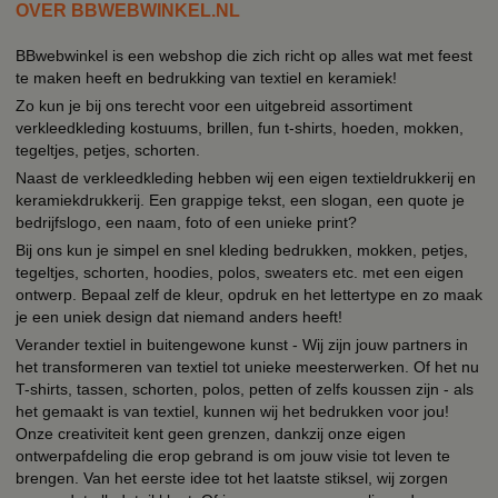
OVER BBWEBWINKEL.NL
BBwebwinkel is een webshop die zich richt op alles wat met feest
te maken heeft en bedrukking van textiel en keramiek!
Zo kun je bij ons terecht voor een uitgebreid assortiment
verkleedkleding kostuums, brillen, fun t-shirts, hoeden, mokken,
tegeltjes, petjes, schorten.
Naast de verkleedkleding hebben wij een eigen textieldrukkerij en
keramiekdrukkerij. Een grappige tekst, een slogan, een quote je
bedrijfslogo, een naam, foto of een unieke print?
Bij ons kun je simpel en snel kleding bedrukken, mokken, petjes,
tegeltjes, schorten, hoodies, polos, sweaters etc. met een eigen
ontwerp. Bepaal zelf de kleur, opdruk en het lettertype en zo maak
je een uniek design dat niemand anders heeft!
Verander textiel in buitengewone kunst - Wij zijn jouw partners in
het transformeren van textiel tot unieke meesterwerken. Of het nu
T-shirts, tassen, schorten, polos, petten of zelfs koussen zijn - als
het gemaakt is van textiel, kunnen wij het bedrukken voor jou!
Onze creativiteit kent geen grenzen, dankzij onze eigen
ontwerpafdeling die erop gebrand is om jouw visie tot leven te
brengen. Van het eerste idee tot het laatste stiksel, wij zorgen