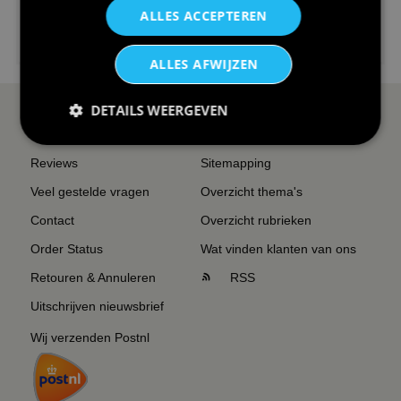
ALLES ACCEPTEREN
€24,95
I love korfbal t-shirt sport s...
ALLES AFWIJZEN
DETAILS WEERGEVEN
SERVICE EN INFO
OVERZICHT
Reviews
Sitemapping
Veel gestelde vragen
Overzicht thema's
Contact
Overzicht rubrieken
Order Status
Wat vinden klanten van ons
Retouren & Annuleren
RSS
Uitschrijven nieuwsbrief
Wij verzenden Postnl