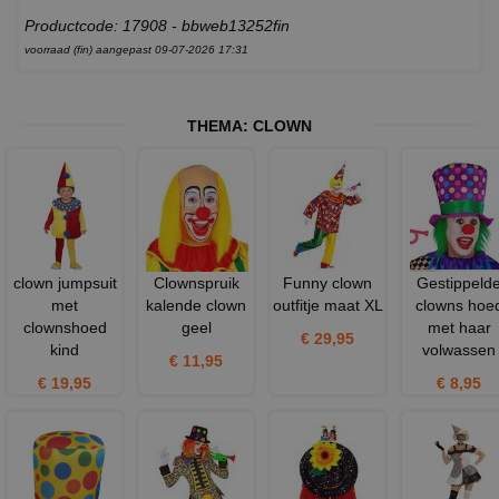
Productcode: 17908 - bbweb13252fin
voorraad (fin) aangepast 09-07-2026 17:31
THEMA:
CLOWN
clown jumpsuit
Clownspruik
Funny clown
Gestippeld
met
kalende clown
outfitje maat XL
clowns hoe
clownshoed
geel
met haar
€ 29,95
kind
volwassen
€ 11,95
€ 19,95
€ 8,95