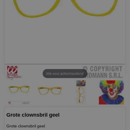
klik voor schermvullend
Grote clownsbril geel
Grote clownsbril geel