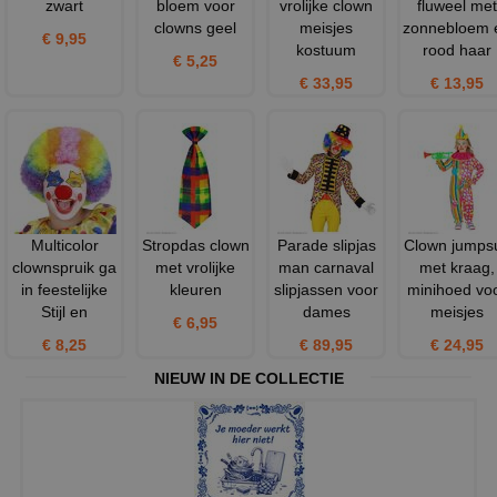
zwart
bloem voor
vrolijke clown
fluweel met
clowns geel
meisjes
zonnebloem 
€ 9,95
kostuum
rood haar
€ 5,25
€ 33,95
€ 13,95
Multicolor
Stropdas clown
Parade slipjas
Clown jumpsu
clownspruik ga
met vrolijke
man carnaval
met kraag,
in feestelijke
kleuren
slipjassen voor
minihoed vo
Stijl en
dames
meisjes
€ 6,95
€ 8,25
€ 89,95
€ 24,95
NIEUW IN DE COLLECTIE