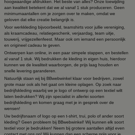
hoogwaardige afdrukken. Het beste van alles? Onze toewijding
aan kwaliteit betekent dat we al vanaf 1 stuk produceren. Geen
minimumaantallen om je zorgen over te maken, omdat we
geloven dat elke creatie belangrijk is.
Voor werkkleding bijvoorbeeld, teamshirts voor jullie vereniging,
als kraamcadeau, relatiegeschenk, verjaardag, team uitje,
touwerij, vrijgezellenfeest. Maar ook om iemand een persoonlijk
en origineel cadeau te geven.
Ontwerpen kan online, in een paar simpele stappen, en bestellen
al vanaf 1 stuk. Wij bedrukken de kleding in eigen huis, hierdoor
kunnen we de kwaliteit waarborgen, de prijs laag houden en
snelle levering garanderen.
Natuurlijk staan wij bij BBwebwinkel klaar voor bedrijven, zowel
grote maar ook als het gaat om kleine oplagen. Op zoek naar
bedrijfskleding waarbij we je logo of ontwerp op een textiel wilt
laten bedrukken? Wij zijn specialist in allerlei soorten
bedrijfskleding en komen graag met je in gesprek over de
wensen!
Uw bedrijfsnaam of logo op een t-shirt, trui, polo of ander soort
kleding? Geen probleem bij BBwebwinkel! Wij kunnen elk soort
textiel voor je bedrukken! Neem bij grotere aantallen altijd even
contact met ons op! Wij kunnen dan een scherpe prijs voor je