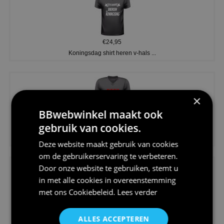
€24,95
Koningsdag shirt heren v-hals ...
×
BBwebwinkel maakt ook
gebruik van cookies.
€24,95
V-hals shirt rood wit blauw st...
Deze website maakt gebruik van cookies
om de gebruikerservaring te verbeteren.
Door onze website te gebruiken, stemt u
in met alle cookies in overeenstemming
met ons
Cookiebeleid
.
Lees verder
€24,95
ALLES ACCEPTEREN
I love korfbal t-shirt sport s...