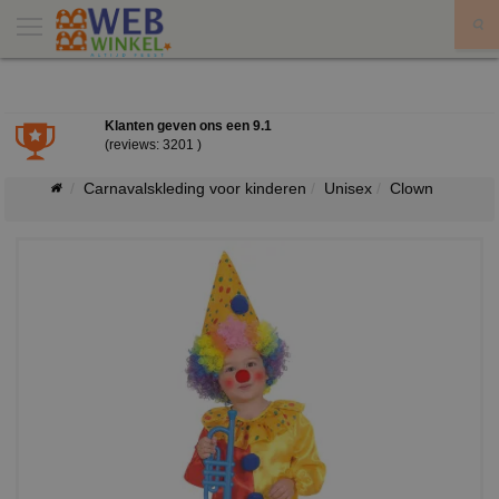
X
Klanten geven ons een
9.1
(reviews: 3201 )
Carnavalskleding voor kinderen
Unisex
Clown