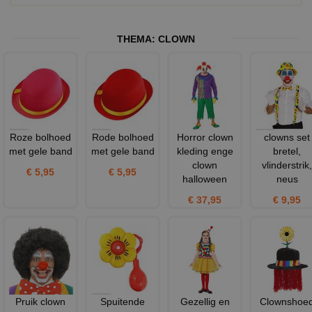
THEMA:
CLOWN
Roze bolhoed
Rode bolhoed
Horror clown
clowns set
met gele band
met gele band
kleding enge
bretel,
clown
vlinderstrik,
€ 5,95
€ 5,95
halloween
neus
€ 37,95
€ 9,95
Pruik clown
Spuitende
Gezellig en
Clownshoe