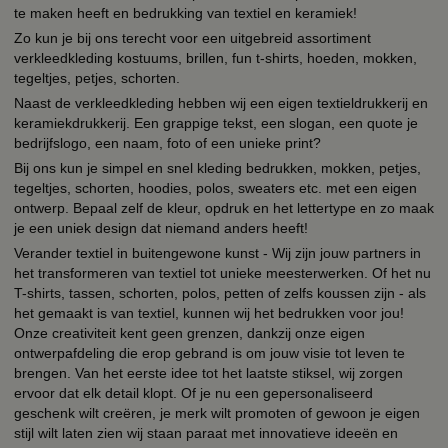
te maken heeft en bedrukking van textiel en keramiek!
Zo kun je bij ons terecht voor een uitgebreid assortiment
verkleedkleding kostuums, brillen, fun t-shirts, hoeden, mokken,
tegeltjes, petjes, schorten.
Naast de verkleedkleding hebben wij een eigen textieldrukkerij en
keramiekdrukkerij. Een grappige tekst, een slogan, een quote je
bedrijfslogo, een naam, foto of een unieke print?
Bij ons kun je simpel en snel kleding bedrukken, mokken, petjes,
tegeltjes, schorten, hoodies, polos, sweaters etc. met een eigen
ontwerp. Bepaal zelf de kleur, opdruk en het lettertype en zo maak
je een uniek design dat niemand anders heeft!
Verander textiel in buitengewone kunst - Wij zijn jouw partners in
het transformeren van textiel tot unieke meesterwerken. Of het nu
T-shirts, tassen, schorten, polos, petten of zelfs koussen zijn - als
het gemaakt is van textiel, kunnen wij het bedrukken voor jou!
Onze creativiteit kent geen grenzen, dankzij onze eigen
ontwerpafdeling die erop gebrand is om jouw visie tot leven te
brengen. Van het eerste idee tot het laatste stiksel, wij zorgen
ervoor dat elk detail klopt. Of je nu een gepersonaliseerd
geschenk wilt creëren, je merk wilt promoten of gewoon je eigen
stijl wilt laten zien wij staan paraat met innovatieve ideeën en