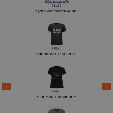
€11,95
Tegeltje voor opruimen kantine...
€20,95
Shirtje de koek is nog niet op...
€24,95
Dames v hals t-shirt prinses v...