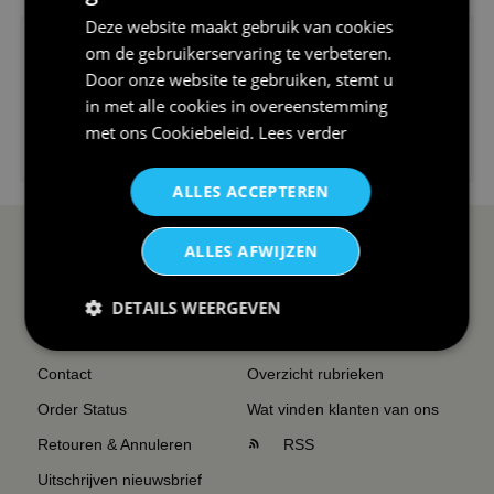
Deze website maakt gebruik van cookies
om de gebruikerservaring te verbeteren.
Door onze website te gebruiken, stemt u
in met alle cookies in overeenstemming
met ons
Cookiebeleid
.
Lees verder
€24,95
I love korfbal t-shirt sport s...
ALLES ACCEPTEREN
ALLES AFWIJZEN
SERVICE EN INFO
OVERZICHT
Reviews
Sitemapping
DETAILS WEERGEVEN
Veel gestelde vragen
Overzicht thema's
Contact
Overzicht rubrieken
Order Status
Wat vinden klanten van ons
Retouren & Annuleren
RSS
Uitschrijven nieuwsbrief