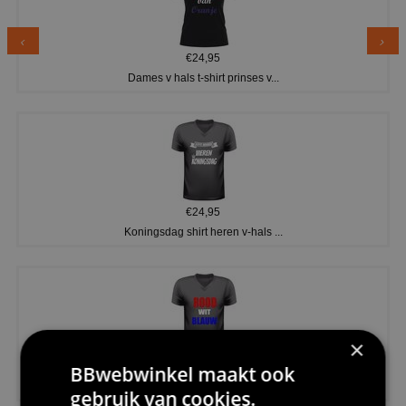
€24,95
Dames v hals t-shirt prinses v...
€24,95
Koningsdag shirt heren v-hals ...
×
€24,95
BBwebwinkel maakt ook
V-hals shirt rood wit blauw st...
gebruik van cookies.