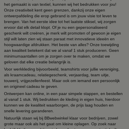
het gemaakt is van textiel, kunnen wij het bedrukken voor jou!
Onze creativiteit kent geen grenzen, dankzij onze eigen
ontwerpafdeling die erop gebrand is om jouw visie tot leven te
brengen. Van het eerste idee tot het laatste stiksel, wij zorgen
ervoor dat elk detail klopt. Of je nu een gepersonaliseerd
geschenk wilt creëren, je merk wilt promoten of gewoon je eigen
stijl wilt laten zien wij staan paraat met innovatieve ideeën en
hoogwaardige afdrukken. Het beste van alles? Onze toewijding
aan kwaliteit betekent dat we al vanaf 1 stuk produceren. Geen
minimumaantallen om je zorgen over te maken, omdat we
geloven dat elke creatie belangrijk is.
Voor werkkleding bijvoorbeeld, teamshirts voor jullie vereniging,
als kraamcadeau, relatiegeschenk, verjaardag, team uitje,
touwerij, vrijgezellenfeest. Maar ook om iemand een persoonlijk
en origineel cadeau te geven.
Ontwerpen kan online, in een paar simpele stappen, en bestellen
al vanaf 1 stuk. Wij bedrukken de kleding in eigen huis, hierdoor
kunnen we de kwaliteit waarborgen, de prijs laag houden en
snelle levering garanderen.
Natuurlijk staan wij bij BBwebwinkel klaar voor bedrijven, zowel
grote maar ook als het gaat om kleine oplagen. Op zoek naar