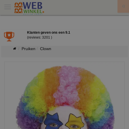
X
Klanten geven ons een
9.1
(reviews: 3201 )
Pruiken
Clown