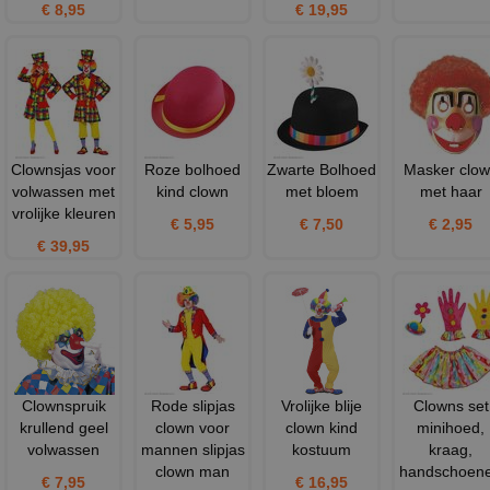
€ 8,95
€ 19,95
Clownsjas voor
Roze bolhoed
Zwarte Bolhoed
Masker clo
volwassen met
kind clown
met bloem
met haar
vrolijke kleuren
€ 5,95
€ 7,50
€ 2,95
€ 39,95
Clownspruik
Rode slipjas
Vrolijke blije
Clowns set
krullend geel
clown voor
clown kind
minihoed,
volwassen
mannen slipjas
kostuum
kraag,
clown man
handschoen
€ 7,95
€ 16,95