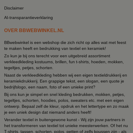
Disclaimer
AI-transparantieverklaring
OVER BBWEBWINKEL.NL
BBwebwinkel is een webshop die zich richt op alles wat met feest
te maken heeft en bedrukking van textiel en keramiek!
Zo kun je bij ons terecht voor een uitgebreid assortiment
verkleedkleding kostuums, brillen, fun t-shirts, hoeden, mokken,
tegeltjes, petjes, schorten.
Naast de verkleedkleding hebben wij een eigen textieldrukkerij en
keramiekdrukkerij. Een grappige tekst, een slogan, een quote je
bedrijfslogo, een naam, foto of een unieke print?
Bij ons kun je simpel en snel kleding bedrukken, mokken, petjes,
tegeltjes, schorten, hoodies, polos, sweaters etc. met een eigen
ontwerp. Bepaal zelf de kleur, opdruk en het lettertype en zo maak
je een uniek design dat niemand anders heeft!
Verander textiel in buitengewone kunst - Wij zijn jouw partners in
het transformeren van textiel tot unieke meesterwerken. Of het nu
T-shirts, tassen, schorten, polos, petten of zelfs koussen zijn - als