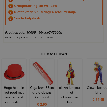
Groepskorting tot wel 25%!
Niet tevreden? 14 dagen retourtermijn
Snelle helpdesk
Productcode: 30685 - bbweb74590fin
voorraad (fin) aangepast 31-07-2026 16:01
THEMA:
CLOWN
Hoge hoed in
Giga kam 36cm
clown jumpsuit
Clown kostu
het rood met
grote clowns
met
kind
zwarte band
kam rood
clownshoed
€ 24,95
circus direc
kind
€ 2,95