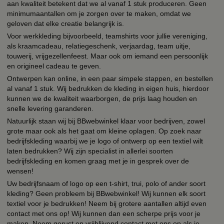
aan kwaliteit betekent dat we al vanaf 1 stuk produceren. Geen
minimumaantallen om je zorgen over te maken, omdat we
geloven dat elke creatie belangrijk is.
Voor werkkleding bijvoorbeeld, teamshirts voor jullie vereniging,
als kraamcadeau, relatiegeschenk, verjaardag, team uitje,
touwerij, vrijgezellenfeest. Maar ook om iemand een persoonlijk
en origineel cadeau te geven.
Ontwerpen kan online, in een paar simpele stappen, en bestellen
al vanaf 1 stuk. Wij bedrukken de kleding in eigen huis, hierdoor
kunnen we de kwaliteit waarborgen, de prijs laag houden en
snelle levering garanderen.
Natuurlijk staan wij bij BBwebwinkel klaar voor bedrijven, zowel
grote maar ook als het gaat om kleine oplagen. Op zoek naar
bedrijfskleding waarbij we je logo of ontwerp op een textiel wilt
laten bedrukken? Wij zijn specialist in allerlei soorten
bedrijfskleding en komen graag met je in gesprek over de
wensen!
Uw bedrijfsnaam of logo op een t-shirt, trui, polo of ander soort
kleding? Geen probleem bij BBwebwinkel! Wij kunnen elk soort
textiel voor je bedrukken! Neem bij grotere aantallen altijd even
contact met ons op! Wij kunnen dan een scherpe prijs voor je
maken. Neem gerust en vrijblijvend contact met ons op als je