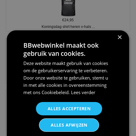
€24,95
Koningsdag shirt heren v-hals ...
×
BBwebwinkel maakt ook
gebruik van cookies.
Deze website maakt gebruik van cookies
om de gebruikerservaring te verbeteren.
€24,95
Door onze website te gebruiken, stemt u
V-hals shirt rood wit blauw st...
in met alle cookies in overeenstemming
met ons
Cookiebeleid
.
Lees verder
ALLES ACCEPTEREN
€24,95
ALLES AFWIJZEN
I love korfbal t-shirt sport s...