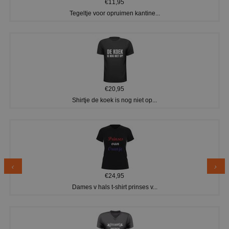
€11,95
Tegeltje voor opruimen kantine...
€20,95
Shirtje de koek is nog niet op...
€24,95
Dames v hals t-shirt prinses v...