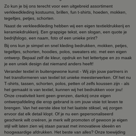
Zo kun je bij ons terecht voor een uitgebreid assortiment
verkleedkleding kostuums, brillen, fun t-shirts, hoeden, mokken,
tegeltjes, petjes, schorten.
Naast de verkleedkleding hebben wij een eigen textieldrukkerij en
keramiekdrukkerij. Een grappige tekst, een slogan, een quote je
bedrijfslogo, een naam, foto of een unieke print?
Bij ons kun je simpel en snel kleding bedrukken, mokken, petjes,
tegeltjes, schorten, hoodies, polos, sweaters etc. met een eigen
ontwerp. Bepaal zelf de kleur, opdruk en het lettertype en zo maak
je een uniek design dat niemand anders heeft!
Verander textiel in buitengewone kunst - Wij zijn jouw partners in
het transformeren van textiel tot unieke meesterwerken. Of het nu
T-shirts, tassen, schorten, polos, petten of zelfs koussen zijn - als
het gemaakt is van textiel, kunnen wij het bedrukken voor jou!
Onze creativiteit kent geen grenzen, dankzij onze eigen
ontwerpafdeling die erop gebrand is om jouw visie tot leven te
brengen. Van het eerste idee tot het laatste stiksel, wij zorgen
ervoor dat elk detail klopt. Of je nu een gepersonaliseerd
geschenk wilt creëren, je merk wilt promoten of gewoon je eigen
stijl wilt laten zien wij staan paraat met innovatieve ideeën en
hoogwaardige afdrukken. Het beste van alles? Onze toewijding