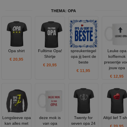
THEMA:
OPA
Opa shirt
Fulltime Opa!
spreukentegel
Leuke opa
Shirtje
opa jij bent de
koffiemok
€ 20,95
beste
presentje vo
€ 20,95
jouw opa
€ 11,95
€ 12,95
Longsleeve opa
deze mok is
Twenty for
Altijd lief T-sh
kan alles met
van opa
seven opa 24
€ 20,95