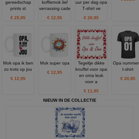
gereedschap
koffiemok lief
uur per dag opa
prints st
verrassing cade
T-shirt ve
€ 25,95
€ 12,95
€ 20,95
Mok opa ik ben
Mok super opa
Tegeltje dikke
Opa nummer
zo trots op jou
knuffel voor opa
t-shirt
€ 12,95
en oma leuk
€ 12,95
€ 20,95
voor a
€ 11,95
NIEUW IN DE COLLECTIE