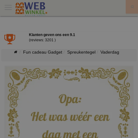
X
Klanten geven ons een
9.1
(reviews: 3201 )
Fun cadeau Gadget
Spreukentegel
Vaderdag