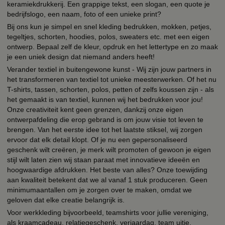
keramiekdrukkerij. Een grappige tekst, een slogan, een quote je
bedrijfslogo, een naam, foto of een unieke print?
Bij ons kun je simpel en snel kleding bedrukken, mokken, petjes,
tegeltjes, schorten, hoodies, polos, sweaters etc. met een eigen
ontwerp. Bepaal zelf de kleur, opdruk en het lettertype en zo maak
je een uniek design dat niemand anders heeft!
Verander textiel in buitengewone kunst - Wij zijn jouw partners in
het transformeren van textiel tot unieke meesterwerken. Of het nu
T-shirts, tassen, schorten, polos, petten of zelfs koussen zijn - als
het gemaakt is van textiel, kunnen wij het bedrukken voor jou!
Onze creativiteit kent geen grenzen, dankzij onze eigen
ontwerpafdeling die erop gebrand is om jouw visie tot leven te
brengen. Van het eerste idee tot het laatste stiksel, wij zorgen
ervoor dat elk detail klopt. Of je nu een gepersonaliseerd
geschenk wilt creëren, je merk wilt promoten of gewoon je eigen
stijl wilt laten zien wij staan paraat met innovatieve ideeën en
hoogwaardige afdrukken. Het beste van alles? Onze toewijding
aan kwaliteit betekent dat we al vanaf 1 stuk produceren. Geen
minimumaantallen om je zorgen over te maken, omdat we
geloven dat elke creatie belangrijk is.
Voor werkkleding bijvoorbeeld, teamshirts voor jullie vereniging,
als kraamcadeau, relatiegeschenk, verjaardag, team uitje,