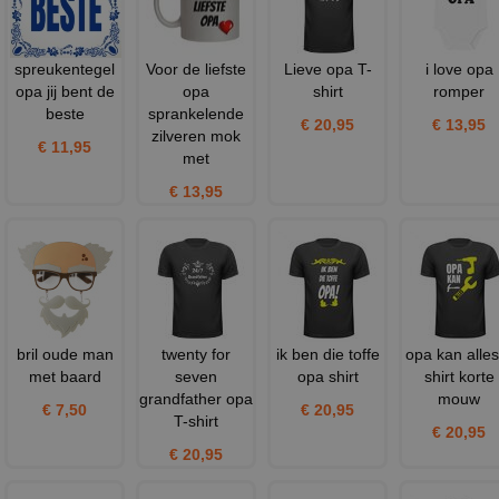
spreukentegel
Voor de liefste
Lieve opa T-
i love opa
opa jij bent de
opa
shirt
romper
beste
sprankelende
€ 20,95
€ 13,95
zilveren mok
€ 11,95
met
€ 13,95
bril oude man
twenty for
ik ben die toffe
opa kan alles
met baard
seven
opa shirt
shirt korte
grandfather opa
mouw
€ 7,50
€ 20,95
T-shirt
€ 20,95
€ 20,95