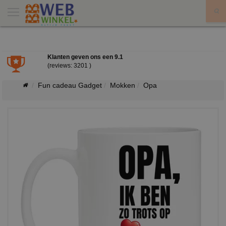
X
Klanten geven ons een
9.1
(reviews: 3201 )
Fun cadeau Gadget
Mokken
Opa