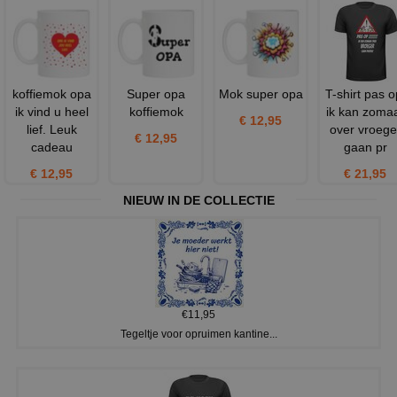
koffiemok opa
Super opa
Mok super opa
T-shirt pas o
ik vind u heel
koffiemok
ik kan zoma
€ 12,95
lief. Leuk
over vroege
€ 12,95
cadeau
gaan pr
€ 12,95
€ 21,95
NIEUW IN DE COLLECTIE
€11,95
Tegeltje voor opruimen kantine...