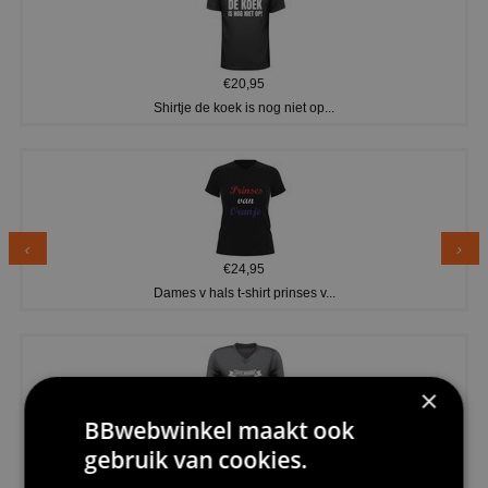
€20,95
Shirtje de koek is nog niet op...
€24,95
Dames v hals t-shirt prinses v...
×
BBwebwinkel maakt ook
gebruik van cookies.
€24,95
Koningsdag shirt heren v-hals ...