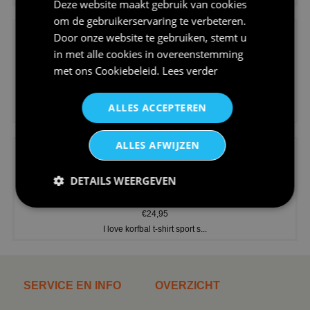
Deze website maakt gebruik van cookies
om de gebruikerservaring te verbeteren.
Door onze website te gebruiken, stemt u
in met alle cookies in overeenstemming
met ons
Cookiebeleid
.
Lees verder
€24,95
ALLES ACCEPTEREN
V-hals shirt rood wit blauw st...
ALLES AFWIJZEN
DETAILS WEERGEVEN
€24,95
I love korfbal t-shirt sport s...
SERVICE EN INFO
OVERZICHT