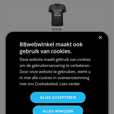
€24,95
Koningsdag shirt heren v-hals ...
×
BBwebwinkel maakt ook
gebruik van cookies.
Deze website maakt gebruik van cookies
om de gebruikerservaring te verbeteren.
Door onze website te gebruiken, stemt u
€24,95
in met alle cookies in overeenstemming
V-hals shirt rood wit blauw st...
met ons
Cookiebeleid
.
Lees verder
ALLES ACCEPTEREN
ALLES AFWIJZEN