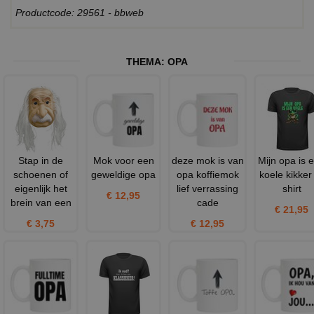
Productcode: 29561 - bbweb
THEMA:
OPA
Stap in de
Mok voor een
deze mok is van
Mijn opa is 
schoenen of
geweldige opa
opa koffiemok
koele kikker
eigenlijk het
lief verrassing
shirt
€ 12,95
brein van een
cade
€ 21,95
€ 3,75
€ 12,95