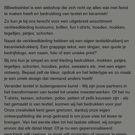
BBwebwinkel is een webshop die zich richt op alles wat met feest
te maken heeft en bedrukking van textiel en keramiek!
Zo kun je bij ons terecht voor een uitgebreid assortiment
verkleedkleding kostuums, brillen, fun t-shirts, hoeden, mokken,
tegeltjes, petjes, schorten.
Naast de verkleedkleding hebben wij een eigen textieldrukkerij en
keramiekdrukkerij. Een grappige tekst, een slogan, een quote je
bedrijfslogo, een naam, foto of een unieke print?
Bij ons kun je simpel en snel kleding bedrukken, mokken, petjes,
tegeltjes, schorten, hoodies, polos, sweaters etc. met een eigen
ontwerp. Bepaal zelf de kleur, opdruk en het lettertype en zo maak
je een uniek design dat niemand anders heeft!
Verander textiel in buitengewone kunst - Wij zijn jouw partners in
het transformeren van textiel tot unieke meesterwerken. Of het nu
T-shirts, tassen, schorten, polos, petten of zelfs koussen zijn - als
het gemaakt is van textiel, kunnen wij het bedrukken voor jou!
Onze creativiteit kent geen grenzen, dankzij onze eigen
ontwerpafdeling die erop gebrand is om jouw visie tot leven te
brengen. Van het eerste idee tot het laatste stiksel, wij zorgen
ervoor dat elk detail klopt. Of je nu een gepersonaliseerd
geschenk wilt creëren, je merk wilt promoten of gewoon je eigen