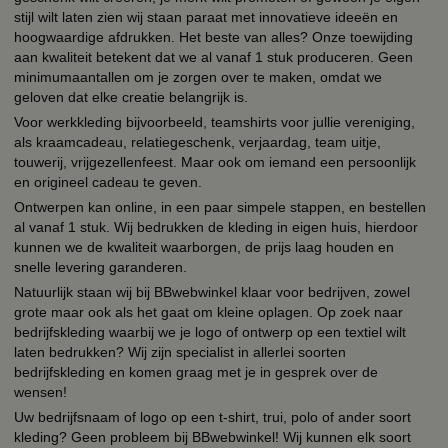
stijl wilt laten zien wij staan paraat met innovatieve ideeën en
hoogwaardige afdrukken. Het beste van alles? Onze toewijding
aan kwaliteit betekent dat we al vanaf 1 stuk produceren. Geen
minimumaantallen om je zorgen over te maken, omdat we
geloven dat elke creatie belangrijk is.
Voor werkkleding bijvoorbeeld, teamshirts voor jullie vereniging,
als kraamcadeau, relatiegeschenk, verjaardag, team uitje,
touwerij, vrijgezellenfeest. Maar ook om iemand een persoonlijk
en origineel cadeau te geven.
Ontwerpen kan online, in een paar simpele stappen, en bestellen
al vanaf 1 stuk. Wij bedrukken de kleding in eigen huis, hierdoor
kunnen we de kwaliteit waarborgen, de prijs laag houden en
snelle levering garanderen.
Natuurlijk staan wij bij BBwebwinkel klaar voor bedrijven, zowel
grote maar ook als het gaat om kleine oplagen. Op zoek naar
bedrijfskleding waarbij we je logo of ontwerp op een textiel wilt
laten bedrukken? Wij zijn specialist in allerlei soorten
bedrijfskleding en komen graag met je in gesprek over de
wensen!
Uw bedrijfsnaam of logo op een t-shirt, trui, polo of ander soort
kleding? Geen probleem bij BBwebwinkel! Wij kunnen elk soort