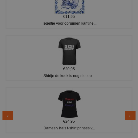
€11,95
Tegeltje voor opruimen kantine...
€20,95
Shirtje de koek is nog niet op...
€24,95
Dames v hals t-shirt prinses v...