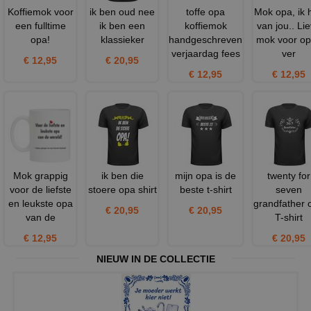
Koffiemok voor
ik ben oud nee
toffe opa
Mok opa, ik 
een fulltime
ik ben een
koffiemok
van jou.. Li
opa!
klassieker
handgeschreven
mok voor o
verjaardag fees
ver
€ 12,95
€ 20,95
€ 12,95
€ 12,95
Mok grappig
ik ben die
mijn opa is de
twenty for
voor de liefste
stoere opa shirt
beste t-shirt
seven
en leukste opa
grandfather 
€ 20,95
€ 20,95
van de
T-shirt
€ 12,95
€ 20,95
NIEUW IN DE COLLECTIE