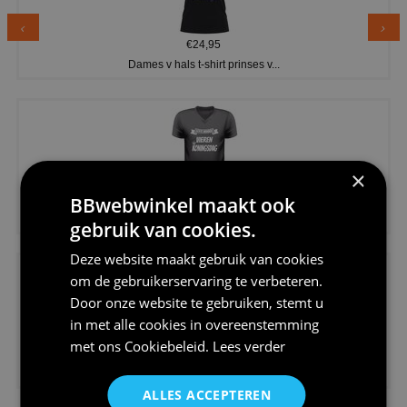
€24,95
Dames v hals t-shirt prinses v...
×
BBwebwinkel maakt ook
€24,95
Koningsdag shirt heren v-hals ...
gebruik van cookies.
Deze website maakt gebruik van cookies
om de gebruikerservaring te verbeteren.
Door onze website te gebruiken, stemt u
in met alle cookies in overeenstemming
met ons
Cookiebeleid
.
Lees verder
€24,95
V-hals shirt rood wit blauw st...
ALLES ACCEPTEREN