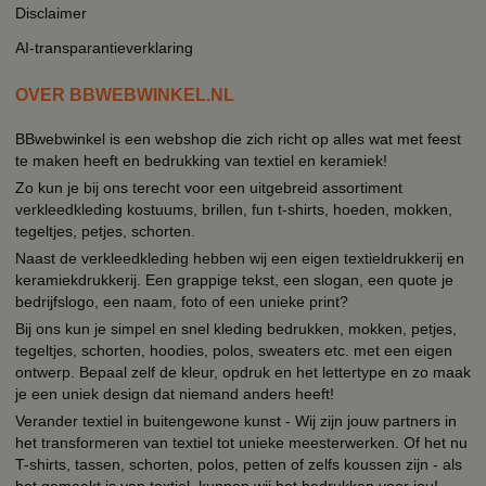
Disclaimer
AI-transparantieverklaring
OVER BBWEBWINKEL.NL
BBwebwinkel is een webshop die zich richt op alles wat met feest
te maken heeft en bedrukking van textiel en keramiek!
Zo kun je bij ons terecht voor een uitgebreid assortiment
verkleedkleding kostuums, brillen, fun t-shirts, hoeden, mokken,
tegeltjes, petjes, schorten.
Naast de verkleedkleding hebben wij een eigen textieldrukkerij en
keramiekdrukkerij. Een grappige tekst, een slogan, een quote je
bedrijfslogo, een naam, foto of een unieke print?
Bij ons kun je simpel en snel kleding bedrukken, mokken, petjes,
tegeltjes, schorten, hoodies, polos, sweaters etc. met een eigen
ontwerp. Bepaal zelf de kleur, opdruk en het lettertype en zo maak
je een uniek design dat niemand anders heeft!
Verander textiel in buitengewone kunst - Wij zijn jouw partners in
het transformeren van textiel tot unieke meesterwerken. Of het nu
T-shirts, tassen, schorten, polos, petten of zelfs koussen zijn - als