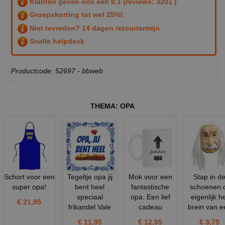
Klanten geven ons een
9.1
(reviews: 3201 )
Groepskorting tot wel 25%!
Niet tevreden? 14 dagen retourtermijn
Snelle helpdesk
Productcode: 52697 - bbweb
THEMA:
OPA
Schort voor een
Tegeltje opa jij
Mok voor een
Stap in d
super opa!
bent heel
fantastische
schoenen 
speciaal
opa. Een lief
eigenlijk h
€ 21,95
frikandel Vale
cadeau
brein van e
€ 11,95
€ 12,95
€ 3,75