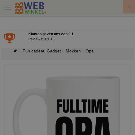
X
Klanten geven ons een
9.1
(reviews: 3201 )
Fun cadeau Gadget
Mokken
Opa