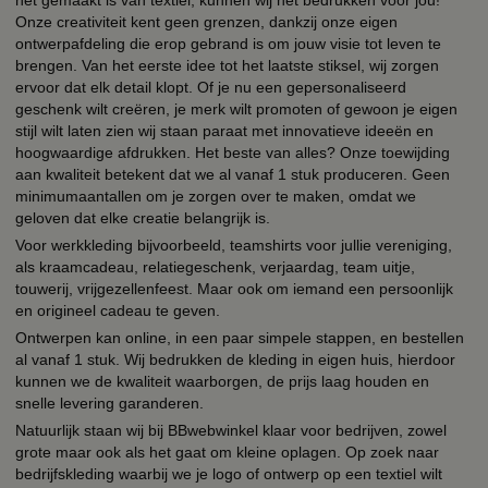
het gemaakt is van textiel, kunnen wij het bedrukken voor jou!
Onze creativiteit kent geen grenzen, dankzij onze eigen
ontwerpafdeling die erop gebrand is om jouw visie tot leven te
brengen. Van het eerste idee tot het laatste stiksel, wij zorgen
ervoor dat elk detail klopt. Of je nu een gepersonaliseerd
geschenk wilt creëren, je merk wilt promoten of gewoon je eigen
stijl wilt laten zien wij staan paraat met innovatieve ideeën en
hoogwaardige afdrukken. Het beste van alles? Onze toewijding
aan kwaliteit betekent dat we al vanaf 1 stuk produceren. Geen
minimumaantallen om je zorgen over te maken, omdat we
geloven dat elke creatie belangrijk is.
Voor werkkleding bijvoorbeeld, teamshirts voor jullie vereniging,
als kraamcadeau, relatiegeschenk, verjaardag, team uitje,
touwerij, vrijgezellenfeest. Maar ook om iemand een persoonlijk
en origineel cadeau te geven.
Ontwerpen kan online, in een paar simpele stappen, en bestellen
al vanaf 1 stuk. Wij bedrukken de kleding in eigen huis, hierdoor
kunnen we de kwaliteit waarborgen, de prijs laag houden en
snelle levering garanderen.
Natuurlijk staan wij bij BBwebwinkel klaar voor bedrijven, zowel
grote maar ook als het gaat om kleine oplagen. Op zoek naar
bedrijfskleding waarbij we je logo of ontwerp op een textiel wilt