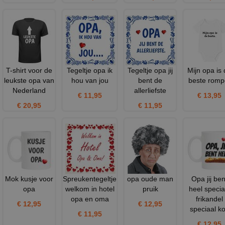
T-shirt voor de
Tegeltje opa ik
Tegeltje opa jij
Mijn opa is
leukste opa van
hou van jou
bent de
beste romp
Nederland
allerliefste
€ 11,95
€ 13,95
€ 20,95
€ 11,95
Mok kusje voor
Spreukentegeltje
opa oude man
Opa jij ben
opa
welkom in hotel
pruik
heel specia
opa en oma
frikandel
€ 12,95
€ 12,95
speciaal ko
€ 11,95
€ 12,95