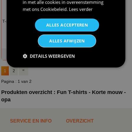
in met alle cookies in overeenstemming
met ons
Cookiebeleid
.
Lees verder
€ 21,95
€ 21,95
T-shirt opa jij bent de
T-shirt vergeet-mij-
ALLES ACCEPTEREN
liefste
nietje opa wij missen
jou!
ALLES AFWIJZEN
op voorraad
op voorraad
DETAILS WEERGEVEN
1
2
Pagina : 1 van 2
Produkten overzicht : Fun T-shirts - Korte mouw -
opa
SERVICE EN INFO
OVERZICHT