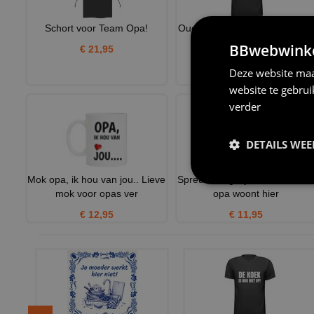
Schort voor Team Opa!
Oude zooi is supermooi T-shir
versleten bejaard
BBwebwinkel
€ 21,95
€ 21,95
Deze website maa
website te gebru
verder
DETAILS WE
Mok opa, ik hou van jou.. Lieve
Spreukentegeltje De allerliefst
mok voor opas ver
opa woont hier
€ 12,95
€ 11,95