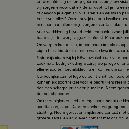
ontwerpafdeling die erop gebrand is om jouw visie t
wij zorgen ervoor dat elk detail klopt. Of je nu ee
of gewoon je eigen stijl wilt laten zien wij staan
beste van alles? Onze toewijding aan kwaliteit be
minimumaantallen om je zorgen over te maken, omda
Voor werkkleding bijvoorbeeld, teamshirts voor jul
team uitje, touwerij, vrijgezellenfeest. Maar ook 
Ontwerpen kan online, in een paar simpele stappen,
eigen huis, hierdoor kunnen we de kwaliteit waarb
Natuurlijk staan wij bij BBwebwinkel klaar voor be
zoek naar bedrijfskleding waarbij we je logo of ontw
allerlei soorten bedrijfskleding en komen graag me
Uw bedrijfsnaam of logo op een t-shirt, trui, polo
kunnen elk soort textiel voor je bedrukken! Neem b
dan een scherpe prijs voor je maken. Neem gerust 
de mogelijkheden.
Ook verenigingen hebben regelmatig bedrukte kled
sporttassen, caps. Daarom denken wij graag met j
stichting. Neem gerust en vrijblijvend contact met
grotere aantallen altijd even contact met ons op! 