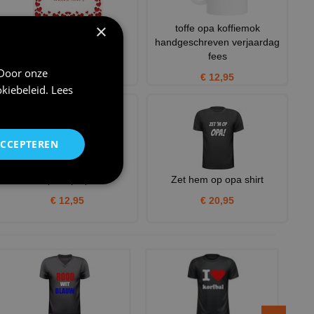
×
Spreukentegeltje De
toffe opa koffiemok
allerleukste opa en oma
handgeschreven verjaardag
wonen
fees
 Door onze
€ 11,95
€ 12,95
kiebeleid
.
Lees
ACCEPTEREN
Super opa pet
Zet hem op opa shirt
€ 12,95
€ 20,95