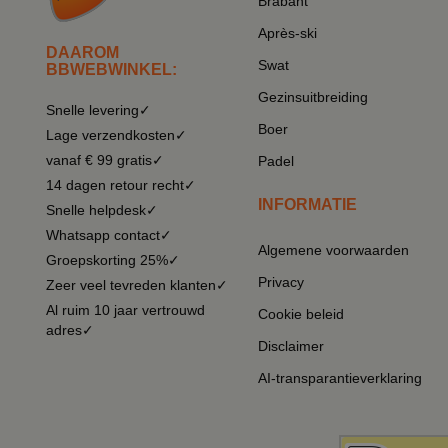
Brabant
Après-ski
DAAROM
Swat
BBWEBWINKEL:
Gezinsuitbreiding
Snelle levering✓
Boer
Lage verzendkosten✓
vanaf € 99 gratis✓
Padel
14 dagen retour recht✓
INFORMATIE
Snelle helpdesk✓
Whatsapp contact✓
Algemene voorwaarden
Groepskorting 25%✓
Privacy
Zeer veel tevreden klanten✓
Al ruim 10 jaar vertrouwd
Cookie beleid
adres✓
Disclaimer
AI-transparantieverklaring