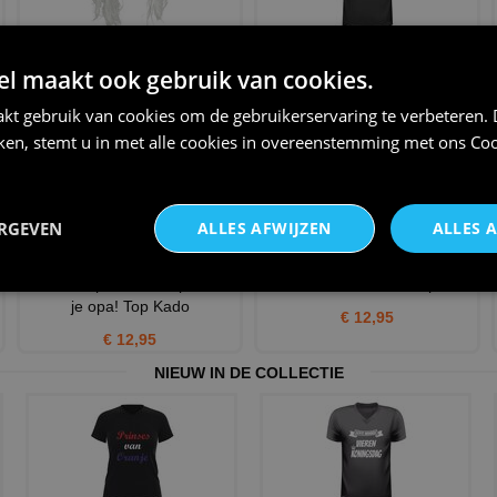
t
Stap in de schoenen of
Opa shirt
eigenlijk het brein van een
 maakt ook gebruik van cookies.
€ 20,95
€ 3,75
kt gebruik van cookies om de gebruikerservaring te verbeteren.
iken, stemt u in met alle cookies in overeenstemming met ons
Coo
ERGEVEN
ALLES AFWIJZEN
ALLES 
e
Fulltime Opa! Pet! De pet voor
Mok voor de tofste opa.
je opa! Top Kado
€ 12,95
€ 12,95
NIEUW IN DE COLLECTIE