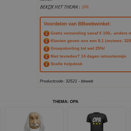
BEKIJK HET THEMA :
OPA
Voordelen van BBwebwinkel:
Gratis verzending vanaf € 100,- anders m
Klanten geven ons een
9.1
(reviews: 320
Groepskorting tot wel 25%!
Niet tevreden? 14 dagen retourtermijn
Snelle helpdesk
Productcode: 32521 - bbweb
THEMA:
OPA