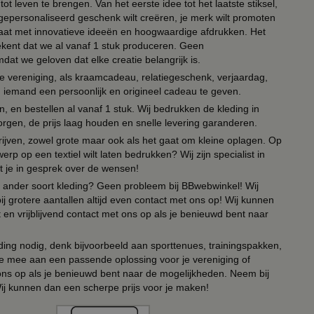
ot leven te brengen. Van het eerste idee tot het laatste stiksel,
n gepersonaliseerd geschenk wilt creëren, je merk wilt promoten
 paraat met innovatieve ideeën en hoogwaardige afdrukken. Het
tekent dat we al vanaf 1 stuk produceren. Geen
t we geloven dat elke creatie belangrijk is.
lie vereniging, als kraamcadeau, relatiegeschenk, verjaardag,
om iemand een persoonlijk en origineel cadeau te geven.
 en bestellen al vanaf 1 stuk. Wij bedrukken de kleding in
orgen, de prijs laag houden en snelle levering garanderen.
drijven, zowel grote maar ook als het gaat om kleine oplagen. Op
erp op een textiel wilt laten bedrukken? Wij zijn specialist in
t je in gesprek over de wensen!
 of ander soort kleding? Geen probleem bij BBwebwinkel! Wij
ij grotere aantallen altijd even contact met ons op! Wij kunnen
en vrijblijvend contact met ons op als je benieuwd bent naar
ing nodig, denk bijvoorbeeld aan sporttenues, trainingspakken,
e mee aan een passende oplossing voor je vereniging of
 ons op als je benieuwd bent naar de mogelijkheden. Neem bij
Wij kunnen dan een scherpe prijs voor je maken!