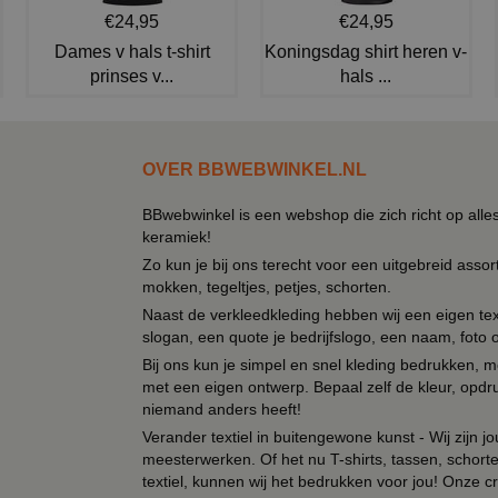
€24,95
€24,95
Dames v hals t-shirt
Koningsdag shirt heren v-
prinses v...
hals ...
OVER BBWEBWINKEL.NL
BBwebwinkel is een webshop die zich richt op alle
keramiek!
Zo kun je bij ons terecht voor een uitgebreid assor
mokken, tegeltjes, petjes, schorten.
Naast de verkleedkleding hebben wij een eigen text
slogan, een quote je bedrijfslogo, een naam, foto 
Bij ons kun je simpel en snel kleding bedrukken, mo
met een eigen ontwerp. Bepaal zelf de kleur, opdr
niemand anders heeft!
Verander textiel in buitengewone kunst - Wij zijn j
meesterwerken. Of het nu T-shirts, tassen, schorten
textiel, kunnen wij het bedrukken voor jou! Onze cr