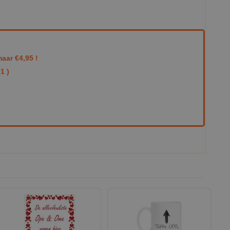
aar €4,95 !
1 )