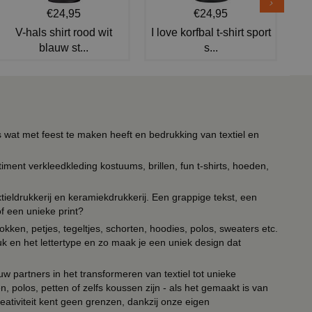
€24,95
€24,95
V-hals shirt rood wit
I love korfbal t-shirt sport
blauw st...
s...
s wat met feest te maken heeft en bedrukking van textiel en
timent verkleedkleding kostuums, brillen, fun t-shirts, hoeden,
ieldrukkerij en keramiekdrukkerij. Een grappige tekst, een
of een unieke print?
kken, petjes, tegeltjes, schorten, hoodies, polos, sweaters etc.
uk en het lettertype en zo maak je een uniek design dat
ouw partners in het transformeren van textiel tot unieke
, polos, petten of zelfs koussen zijn - als het gemaakt is van
eativiteit kent geen grenzen, dankzij onze eigen