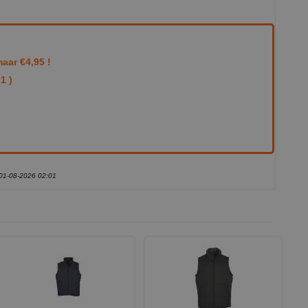
E
aar €4,95 !
1 )
 01-08-2026 02:01