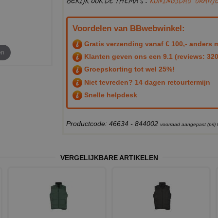
BEKIJK OOK DE THEMA'S :
KONINGSDAG
ORANJ
Voordelen van BBwebwinkel:
Gratis verzending vanaf € 100,- anders m
en
Klanten geven ons een
9.1
(reviews: 320
Groepskorting tot wel 25%!
Niet tevreden? 14 dagen retourtermijn
Snelle helpdesk
Productcode: 46634 - 844002
voorraad aangepast (pri)
VERGELIJKBARE ARTIKELEN