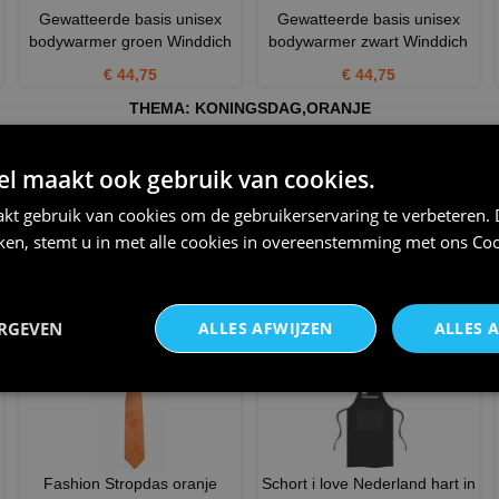
Gewatteerde basis unisex
Gewatteerde basis unisex
bodywarmer groen Winddich
bodywarmer zwart Winddich
€ 44,75
€ 44,75
THEMA:
KONINGSDAG
,
ORANJE
 maakt ook gebruik van cookies.
kt gebruik van cookies om de gebruikerservaring te verbeteren.
iken, stemt u in met alle cookies in overeenstemming met ons
Coo
Echte vrouwen vieren
Pet cap oranje met 6 panelen
Koningsdag shirt
€ 6,00
€ 25,95
ERGEVEN
ALLES AFWIJZEN
ALLES 
Fashion Stropdas oranje
Schort i love Nederland hart in