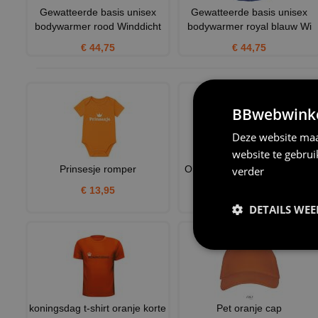
Gewatteerde basis unisex
Gewatteerde basis unisex
bodywarmer rood Winddicht
bodywarmer royal blauw Wi
€ 44,75
€ 44,75
BBwebwinkel
Deze website maa
website te gebru
Prinsesje romper
Oranje voetbalpetje EK 2024
verder
€ 13,95
€ 12,95
DETAILS WE
koningsdag t-shirt oranje korte
Pet oranje cap