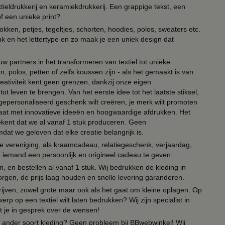
ieldrukkerij en keramiekdrukkerij. Een grappige tekst, een
of een unieke print?
kken, petjes, tegeltjes, schorten, hoodies, polos, sweaters etc.
uk en het lettertype en zo maak je een uniek design dat
ouw partners in het transformeren van textiel tot unieke
, polos, petten of zelfs koussen zijn - als het gemaakt is van
eativiteit kent geen grenzen, dankzij onze eigen
ot leven te brengen. Van het eerste idee tot het laatste stiksel,
n gepersonaliseerd geschenk wilt creëren, je merk wilt promoten
 paraat met innovatieve ideeën en hoogwaardige afdrukken. Het
tekent dat we al vanaf 1 stuk produceren. Geen
t we geloven dat elke creatie belangrijk is.
lie vereniging, als kraamcadeau, relatiegeschenk, verjaardag,
om iemand een persoonlijk en origineel cadeau te geven.
 en bestellen al vanaf 1 stuk. Wij bedrukken de kleding in
orgen, de prijs laag houden en snelle levering garanderen.
drijven, zowel grote maar ook als het gaat om kleine oplagen. Op
erp op een textiel wilt laten bedrukken? Wij zijn specialist in
t je in gesprek over de wensen!
 of ander soort kleding? Geen probleem bij BBwebwinkel! Wij