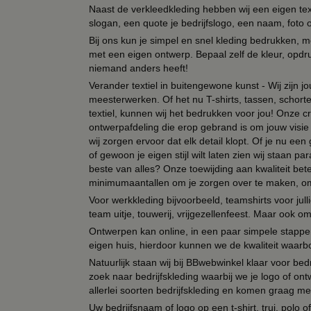
Naast de verkleedkleding hebben wij een eigen text
slogan, een quote je bedrijfslogo, een naam, foto 
Bij ons kun je simpel en snel kleding bedrukken, mo
met een eigen ontwerp. Bepaal zelf de kleur, opdr
niemand anders heeft!
Verander textiel in buitengewone kunst - Wij zijn j
meesterwerken. Of het nu T-shirts, tassen, schorten
textiel, kunnen wij het bedrukken voor jou! Onze cr
ontwerpafdeling die erop gebrand is om jouw visie t
wij zorgen ervoor dat elk detail klopt. Of je nu ee
of gewoon je eigen stijl wilt laten zien wij staan
beste van alles? Onze toewijding aan kwaliteit be
minimumaantallen om je zorgen over te maken, omda
Voor werkkleding bijvoorbeeld, teamshirts voor jul
team uitje, touwerij, vrijgezellenfeest. Maar ook 
Ontwerpen kan online, in een paar simpele stappen,
eigen huis, hierdoor kunnen we de kwaliteit waarb
Natuurlijk staan wij bij BBwebwinkel klaar voor be
zoek naar bedrijfskleding waarbij we je logo of ontw
allerlei soorten bedrijfskleding en komen graag me
Uw bedrijfsnaam of logo op een t-shirt, trui, polo