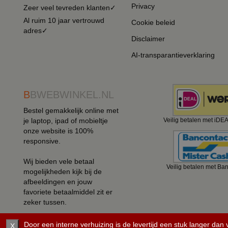
Privacy
Zeer veel tevreden klanten✓
Al ruim 10 jaar vertrouwd
Cookie beleid
adres✓
Disclaimer
AI-transparantieverklaring
B
BWEBWINKEL.NL
Bestel gemakkelijk online met
je laptop, ipad of mobieltje
Veilig betalen met iDE
onze website is 100%
responsive.
Wij bieden vele betaal
Veilig betalen met Ba
mogelijkheden kijk bij de
afbeeldingen en jouw
favoriete betaalmiddel zit er
zeker tussen.
Door een interne verhuizing is de levertijd een stuk langer dan
X