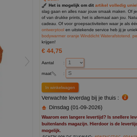
Het is mogelijk om dit
artikel volledig uni
slag gaan en alles naar jouw smaak maken. Of je
of van drukke prints, het is allemaal aan jou. Na
cadeau. Of voor groepsactiviteiten waar je als éé
ontwerptool
en uitstekende service heb jij je unie
bodywarmer oranje Winddicht Waterafstotend. pe
krijgen!
€ 44,75
Aantal
:
maat
:
Verwachte leverdag bij je thuis :
Dinsdag (01-09-2026)
Waarom een langere levertijd? Is snellere lev
buitenlands magazijn. Hierdoor is de levertijd 
mogelijk.