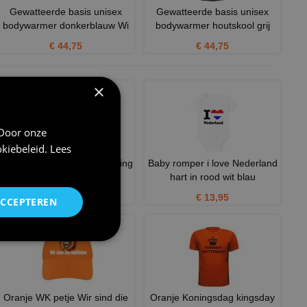
Gewatteerde basis unisex
Gewatteerde basis unisex
bodywarmer donkerblauw Wi
bodywarmer houtskool grij
€ 44,75
€ 44,75
×
 Door onze
kiebeleid
.
Lees
Oranje koningsdag T-shirt King
Baby romper i love Nederland
for a day
hart in rood wit blau
€ 25,95
€ 13,95
ACCEPTEREN
Oranje WK petje Wir sind die
Oranje Koningsdag kingsday