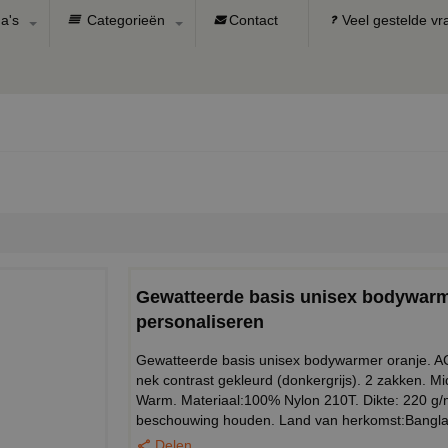
a's
Categorieën
Contact
Veel gestelde v
Gewatteerde basis unisex bodywarme
personaliseren
Gewatteerde basis unisex bodywarmer oranje. AC
nek contrast gekleurd (donkergrijs). 2 zakken. 
Warm. Materiaal:100% Nylon 210T. Dikte: 220 g/m
beschouwing houden. Land van herkomst:Bangl
Delen