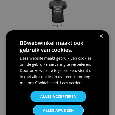
€24,95
Koningsdag shirt heren v-hals ...
×
BBwebwinkel maakt ook
gebruik van cookies.
Deze website maakt gebruik van cookies
om de gebruikerservaring te verbeteren.
Door onze website te gebruiken, stemt u
€24,95
V-hals shirt rood wit blauw st...
in met alle cookies in overeenstemming
met ons
Cookiebeleid
.
Lees verder
ALLES ACCEPTEREN
ALLES AFWIJZEN
€24,95