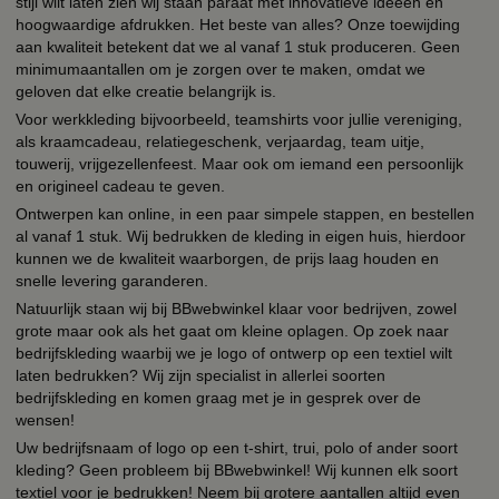
stijl wilt laten zien wij staan paraat met innovatieve ideeën en
hoogwaardige afdrukken. Het beste van alles? Onze toewijding
aan kwaliteit betekent dat we al vanaf 1 stuk produceren. Geen
minimumaantallen om je zorgen over te maken, omdat we
geloven dat elke creatie belangrijk is.
Voor werkkleding bijvoorbeeld, teamshirts voor jullie vereniging,
als kraamcadeau, relatiegeschenk, verjaardag, team uitje,
touwerij, vrijgezellenfeest. Maar ook om iemand een persoonlijk
en origineel cadeau te geven.
Ontwerpen kan online, in een paar simpele stappen, en bestellen
al vanaf 1 stuk. Wij bedrukken de kleding in eigen huis, hierdoor
kunnen we de kwaliteit waarborgen, de prijs laag houden en
snelle levering garanderen.
Natuurlijk staan wij bij BBwebwinkel klaar voor bedrijven, zowel
grote maar ook als het gaat om kleine oplagen. Op zoek naar
bedrijfskleding waarbij we je logo of ontwerp op een textiel wilt
laten bedrukken? Wij zijn specialist in allerlei soorten
bedrijfskleding en komen graag met je in gesprek over de
wensen!
Uw bedrijfsnaam of logo op een t-shirt, trui, polo of ander soort
kleding? Geen probleem bij BBwebwinkel! Wij kunnen elk soort
textiel voor je bedrukken! Neem bij grotere aantallen altijd even