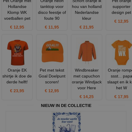
Pet Oranje met
Oranje neon
Schort oranje ik
Pet oranje
Hollandse
tanktop voor
hou van holland
supporter
Klomp WK
disco feestje of
Nederlandse
design pet
voetballen pet
foute 90
kleur
€ 12,95
€ 12,95
€ 11,95
€ 21,95
Oranje EK
Pet met tekst
Windbreaker
Oranje romp
shirtje ik doe de
Goal Doelpunt
met capuchon
ssst... pap
derde helft!
scoren!
oranje Windjack
slaapt en ik k
voor Here
het W
€ 23,95
€ 12,95
€ 14,25
€ 17,95
NIEUW IN DE COLLECTIE