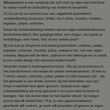
BBwebwinkel is een webshop die zich richt op alles wat met feest
te maken heeft en bedrukking van textiel en keramiek!
Zo kun je bij ons terecht voor een uitgebreid assortiment
verkleedkleding kostuums, brillen, fun t-shirts, hoeden, mokken,
tegeltjes, petjes, schorten.
Naast de verkleedkleding hebben wij een eigen textieldrukkerij en
keramiekdrukkerij. Een grappige tekst, een slogan, een quote je
bedrijfslogo, een naam, foto of een unieke print?
Bij ons kun je simpel en snel kleding bedrukken, mokken, petjes,
tegeltjes, schorten, hoodies, polos, sweaters etc. met een eigen
ontwerp. Bepaal zelf de kleur, opdruk en het lettertype en zo maak
je een uniek design dat niemand anders heeft!
Verander textiel in buitengewone kunst - Wij zijn jouw partners in
het transformeren van textiel tot unieke meesterwerken. Of het nu
T-shirts, tassen, schorten, polos, petten of zelfs koussen zijn - als
het gemaakt is van textiel, kunnen wij het bedrukken voor jou!
Onze creativiteit kent geen grenzen, dankzij onze eigen
ontwerpafdeling die erop gebrand is om jouw visie tot leven te
brengen. Van het eerste idee tot het laatste stiksel, wij zorgen
ervoor dat elk detail klopt. Of je nu een gepersonaliseerd
geschenk wilt creëren, je merk wilt promoten of gewoon je eigen