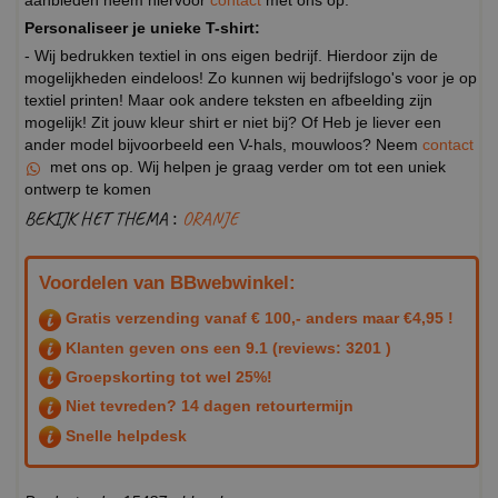
aanbieden neem hiervoor
contact
met ons op.
Personaliseer je unieke T-shirt:
- Wij bedrukken textiel in ons eigen bedrijf. Hierdoor zijn de
mogelijkheden eindeloos! Zo kunnen wij bedrijfslogo's voor je op
textiel printen! Maar ook andere teksten en afbeelding zijn
mogelijk! Zit jouw kleur shirt er niet bij? Of Heb je liever een
ander model bijvoorbeeld een V-hals, mouwloos? Neem
contact
met ons op. Wij helpen je graag verder om tot een uniek
ontwerp te komen
BEKIJK HET THEMA :
ORANJE
Voordelen van BBwebwinkel:
Gratis verzending vanaf € 100,- anders maar €4,95 !
Klanten geven ons een
9.1
(reviews: 3201 )
Groepskorting tot wel 25%!
Niet tevreden? 14 dagen retourtermijn
Snelle helpdesk