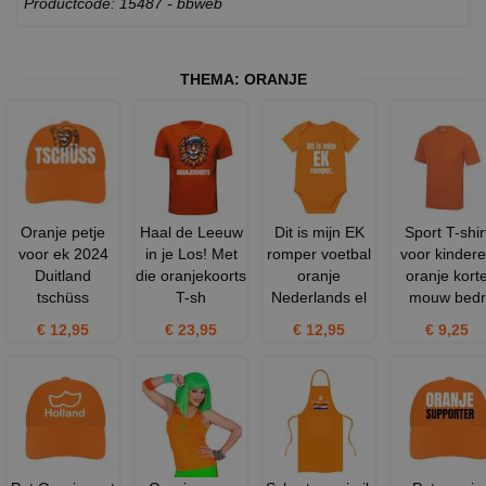
Productcode: 15487 - bbweb
THEMA:
ORANJE
Oranje petje
Haal de Leeuw
Dit is mijn EK
Sport T-shir
voor ek 2024
in je Los! Met
romper voetbal
voor kinder
Duitland
die oranjekoorts
oranje
oranje kort
tschüss
T-sh
Nederlands el
mouw bedr
€ 12,95
€ 23,95
€ 12,95
€ 9,25