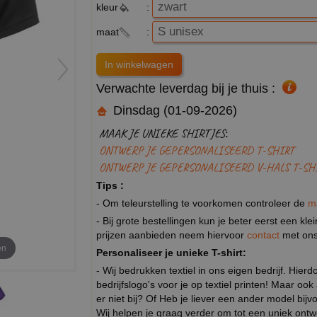
kleur
:
maat
:
Verwachte leverdag bij je thuis :
Dinsdag (01-09-2026)
MAAK JE UNIEKE SHIRTJES:
ONTWERP JE GEPERSONALISEERD T-SHIRT
ONTWERP JE GEPERSONALISEERD V-HALS T-SH
Tips :
- Om teleurstelling te voorkomen controleer de
m
- Bij grote bestellingen kun je beter eerst een kl
prijzen aanbieden neem hiervoor
contact
met ons
en
Personaliseer je unieke T-shirt:
- Wij bedrukken textiel in ons eigen bedrijf. Hier
bedrijfslogo's voor je op textiel printen! Maar ook
er niet bij? Of Heb je liever een ander model b
Wij helpen je graag verder om tot een uniek ont