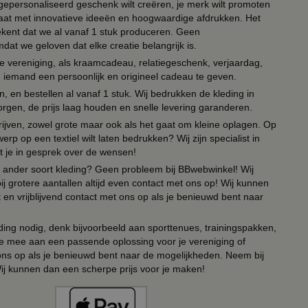
n gepersonaliseerd geschenk wilt creëren, je merk wilt promoten
 paraat met innovatieve ideeën en hoogwaardige afdrukken. Het
tekent dat we al vanaf 1 stuk produceren. Geen
t we geloven dat elke creatie belangrijk is.
lie vereniging, als kraamcadeau, relatiegeschenk, verjaardag,
om iemand een persoonlijk en origineel cadeau te geven.
 en bestellen al vanaf 1 stuk. Wij bedrukken de kleding in
orgen, de prijs laag houden en snelle levering garanderen.
drijven, zowel grote maar ook als het gaat om kleine oplagen. Op
erp op een textiel wilt laten bedrukken? Wij zijn specialist in
t je in gesprek over de wensen!
 of ander soort kleding? Geen probleem bij BBwebwinkel! Wij
ij grotere aantallen altijd even contact met ons op! Wij kunnen
en vrijblijvend contact met ons op als je benieuwd bent naar
ing nodig, denk bijvoorbeeld aan sporttenues, trainingspakken,
e mee aan een passende oplossing voor je vereniging of
 ons op als je benieuwd bent naar de mogelijkheden. Neem bij
Wij kunnen dan een scherpe prijs voor je maken!