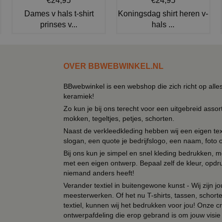
€24,95
€24,95
Dames v hals t-shirt
Koningsdag shirt heren v-
prinses v...
hals ...
OVER BBWEBWINKEL.NL
BBwebwinkel is een webshop die zich richt op alle
keramiek!
Zo kun je bij ons terecht voor een uitgebreid assor
mokken, tegeltjes, petjes, schorten.
Naast de verkleedkleding hebben wij een eigen text
slogan, een quote je bedrijfslogo, een naam, foto 
Bij ons kun je simpel en snel kleding bedrukken, mo
met een eigen ontwerp. Bepaal zelf de kleur, opdr
niemand anders heeft!
Verander textiel in buitengewone kunst - Wij zijn j
meesterwerken. Of het nu T-shirts, tassen, schorten
textiel, kunnen wij het bedrukken voor jou! Onze cr
ontwerpafdeling die erop gebrand is om jouw visie t