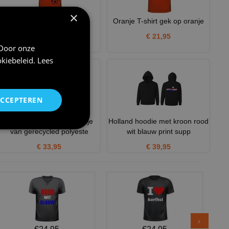
×
Oranje shirt Holland met
Oranje T-shirt gek op oranje
voetbal
€ 21,95
€ 20,95
 Door onze
kiebeleid
.
Lees
ACCEPTEREN
Dames fleece jacket oranje
Holland hoodie met kroon rood
van gerecycled polyeste
wit blauw print supp
€ 33,95
€ 39,95