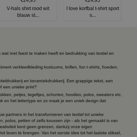
€24,95
€24,95
V-hals shirt rood wit
I love korfbal t-shirt sport
blauw st...
s...
s wat met feest te maken heeft en bedrukking van textiel en
timent verkleedkleding kostuums, brillen, fun t-shirts, hoeden,
ieldrukkerij en keramiekdrukkerij. Een grappige tekst, een
of een unieke print?
kken, petjes, tegeltjes, schorten, hoodies, polos, sweaters etc.
uk en het lettertype en zo maak je een uniek design dat
ouw partners in het transformeren van textiel tot unieke
, polos, petten of zelfs koussen zijn - als het gemaakt is van
eativiteit kent geen grenzen, dankzij onze eigen
ot leven te brengen. Van het eerste idee tot het laatste stiksel,