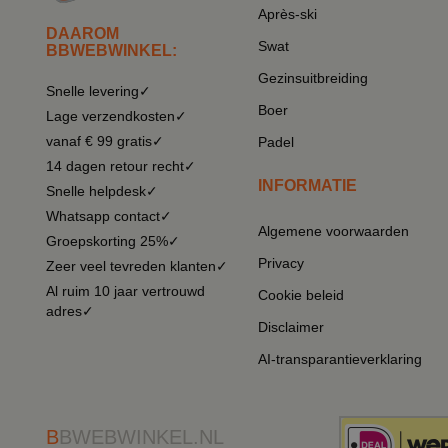
Après-ski
DAAROM
Swat
BBWEBWINKEL:
Gezinsuitbreiding
Snelle levering✓
Boer
Lage verzendkosten✓
vanaf € 99 gratis✓
Padel
14 dagen retour recht✓
INFORMATIE
Snelle helpdesk✓
Whatsapp contact✓
Algemene voorwaarden
Groepskorting 25%✓
Privacy
Zeer veel tevreden klanten✓
Al ruim 10 jaar vertrouwd
Cookie beleid
adres✓
Disclaimer
AI-transparantieverklaring
B
BWEBWINKEL.NL