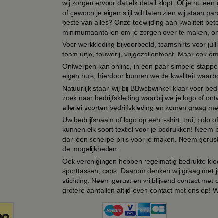
wij zorgen ervoor dat elk detail klopt. Of je nu ee
of gewoon je eigen stijl wilt laten zien wij staan
beste van alles? Onze toewijding aan kwaliteit be
minimumaantallen om je zorgen over te maken, omda
Voor werkkleding bijvoorbeeld, teamshirts voor jul
team uitje, touwerij, vrijgezellenfeest. Maar ook 
Ontwerpen kan online, in een paar simpele stappen,
eigen huis, hierdoor kunnen we de kwaliteit waarb
Natuurlijk staan wij bij BBwebwinkel klaar voor be
zoek naar bedrijfskleding waarbij we je logo of ontw
allerlei soorten bedrijfskleding en komen graag me
Uw bedrijfsnaam of logo op een t-shirt, trui, polo
kunnen elk soort textiel voor je bedrukken! Neem b
dan een scherpe prijs voor je maken. Neem gerust 
de mogelijkheden.
Ook verenigingen hebben regelmatig bedrukte kled
sporttassen, caps. Daarom denken wij graag met j
stichting. Neem gerust en vrijblijvend contact met
grotere aantallen altijd even contact met ons op! 