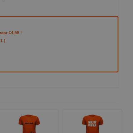
aar €4,95 !
1 )