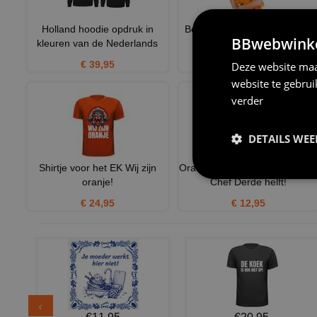
Holland hoodie opdruk in
Boa oranje voor Koningsdag
BBwebwinkel
kleuren van de Nederlands
Oranje Voetbal
€ 39,95
€ 18,95
Deze website maa
website te gebru
verder
DETAILS WE
Shirtje voor het EK Wij zijn
Oranje Petje voor EK2024 voo
oranje!
Chef Derde helft!
€ 24,95
€ 12,95