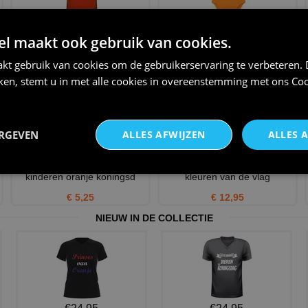
de eerste 90 minuten zijn het
Oranje romper EK WK leeuw
 maakt ook gebruik van cookies.
belangrijkst t-shirt
met vlag in de hand Nede
€ 20,95
€ 13,95
kt gebruik van cookies om de gebruikerservaring te verbeteren.
iken, stemt u in met alle cookies in overeenstemming met ons
Coo
ERGEVEN
ALLES AFWIJZEN
ALLES 
r
Kinderpet oranje pet voor
Oranje pet Holland in de
kinderen oranje koningsd
kleuren van de vlag
€ 5,25
€ 12,95
NIEUW IN DE COLLECTIE