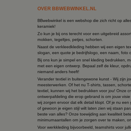
OVER BBWEBWINKEL.NL
BBwebwinkel is een webshop die zich richt op alle
keramiek!
Zo kun je bij ons terecht voor een uitgebreid assor
mokken, tegeltjes, petjes, schorten.
Naast de verkleedkleding hebben wij een eigen text
slogan, een quote je bedrijfslogo, een naam, foto 
Bij ons kun je simpel en snel kleding bedrukken, mo
met een eigen ontwerp. Bepaal zelf de kleur, opdr
niemand anders heeft!
Verander textiel in buitengewone kunst - Wij zijn j
meesterwerken. Of het nu T-shirts, tassen, schorten
textiel, kunnen wij het bedrukken voor jou! Onze cr
ontwerpafdeling die erop gebrand is om jouw visie t
wij zorgen ervoor dat elk detail klopt. Of je nu ee
of gewoon je eigen stijl wilt laten zien wij staan
beste van alles? Onze toewijding aan kwaliteit be
minimumaantallen om je zorgen over te maken, omda
Voor werkkleding bijvoorbeeld, teamshirts voor jul