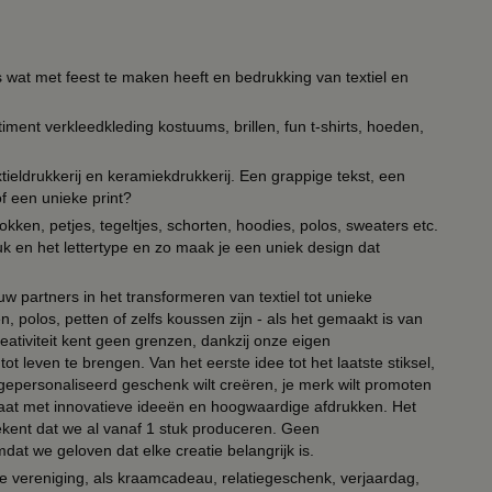
s wat met feest te maken heeft en bedrukking van textiel en
timent verkleedkleding kostuums, brillen, fun t-shirts, hoeden,
ieldrukkerij en keramiekdrukkerij. Een grappige tekst, een
of een unieke print?
kken, petjes, tegeltjes, schorten, hoodies, polos, sweaters etc.
uk en het lettertype en zo maak je een uniek design dat
ouw partners in het transformeren van textiel tot unieke
, polos, petten of zelfs koussen zijn - als het gemaakt is van
eativiteit kent geen grenzen, dankzij onze eigen
ot leven te brengen. Van het eerste idee tot het laatste stiksel,
n gepersonaliseerd geschenk wilt creëren, je merk wilt promoten
 paraat met innovatieve ideeën en hoogwaardige afdrukken. Het
tekent dat we al vanaf 1 stuk produceren. Geen
t we geloven dat elke creatie belangrijk is.
lie vereniging, als kraamcadeau, relatiegeschenk, verjaardag,