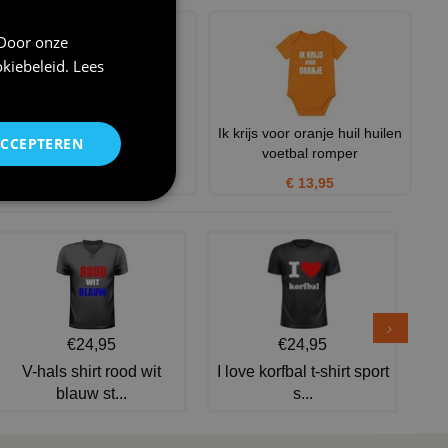
 Door onze
kiebeleid
.
Lees
Voetbal pet Holland
Ik krijs voor oranje huil huilen
ACCEPTEREN
voetbal romper
€ 12,95
€ 13,95
€24,95
€24,95
V-hals shirt rood wit
I love korfbal t-shirt sport
blauw st...
s...