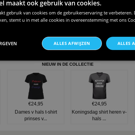
 maakt ook gebruik van cookies.
kt gebruik van cookies om de gebruikerservaring te verbeteren.
iken, stemt u in met alle cookies in overeenstemming met ons
Coo
Houden van voetbal houden
Pet oranje
ERGEVEN
ALLES AFWIJZEN
ALLES 
van oranje EK WK shirtje
€ 5,00
€ 21,95
NIEUW IN DE COLLECTIE
€24,95
€24,95
Dames v hals t-shirt
Koningsdag shirt heren v-
prinses v...
hals ...