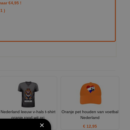
aar €4,95 !
1 )
Nederland leeuw v-hals t-shirt
Oranje pet houden van voetbal
oranje rood wit pri
Nederland
×
€ 24,95
€ 12,95