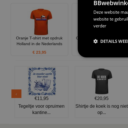
BBwebwinkel
Deze website maa
website te gebru
verder
Oranje T-shirt met opdruk
Oranje neon riem voor een
DETAILS WE
Holland in de Nederlands
kleurrijk disco feest
€ 23,95
€ 6,95
€11,95
€20,95
Tegeltje voor opruimen
Shirtje de koek is nog niet
kantine...
op...