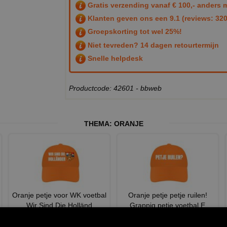
Gratis verzending vanaf € 100,- anders m
Klanten geven ons een
9.1
(reviews: 320
Groepskorting tot wel 25%!
Niet tevreden? 14 dagen retourtermijn
Snelle helpdesk
Productcode: 42601 - bbweb
THEMA:
ORANJE
Oranje petje voor WK voetbal
Oranje petje petje ruilen!
Wir Sind Die Holländ
Grappig petje voetbal E
€ 12,95
€ 12,95