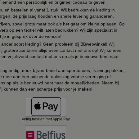
om iemand een persoonlijk en origineel cadeau te geven.
 en bestellen al vanaf 1 stuk. Wij bedrukken de kleding in
orgen, de prijs laag houden en snelle levering garanderen.
drijven, zowel grote maar ook als het gaat om kleine oplagen. Op
erp op een textiel wilt laten bedrukken? Wij zijn specialist in
t je in gesprek over de wensen!
 of ander soort kleding? Geen probleem bij BBwebwinkel! Wij
ij grotere aantallen altijd even contact met ons op! Wij kunnen
en vrijblijvend contact met ons op als je benieuwd bent naar
ing nodig, denk bijvoorbeeld aan sporttenues, trainingspakken,
e mee aan een passende oplossing voor je vereniging of
 ons op als je benieuwd bent naar de mogelijkheden. Neem bij
Wij kunnen dan een scherpe prijs voor je maken!
Veilig betalen met Apple Pay