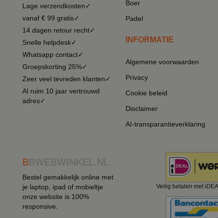
Boer
Lage verzendkosten✓
vanaf € 99 gratis✓
Padel
14 dagen retour recht✓
INFORMATIE
Snelle helpdesk✓
Whatsapp contact✓
Algemene voorwaarden
Groepskorting 25%✓
Privacy
Zeer veel tevreden klanten✓
Al ruim 10 jaar vertrouwd
Cookie beleid
adres✓
Disclaimer
AI-transparantieverklaring
B
BWEBWINKEL.NL
Bestel gemakkelijk online met
je laptop, ipad of mobieltje
Veilig betalen met iDE
onze website is 100%
responsive.