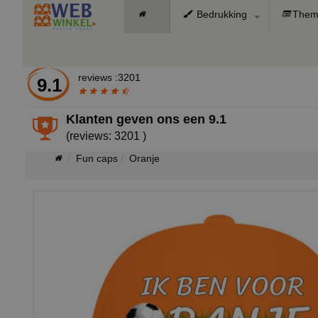
Bedrukking
Them
reviews :3201
9.1
Klanten geven ons een
9.1
(reviews: 3201 )
Fun caps
Oranje