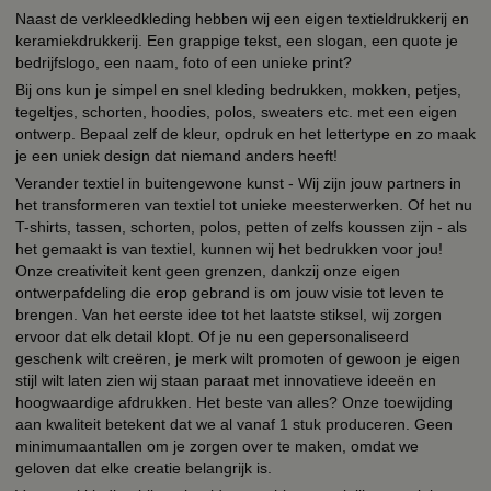
Naast de verkleedkleding hebben wij een eigen textieldrukkerij en
keramiekdrukkerij. Een grappige tekst, een slogan, een quote je
bedrijfslogo, een naam, foto of een unieke print?
Bij ons kun je simpel en snel kleding bedrukken, mokken, petjes,
tegeltjes, schorten, hoodies, polos, sweaters etc. met een eigen
ontwerp. Bepaal zelf de kleur, opdruk en het lettertype en zo maak
je een uniek design dat niemand anders heeft!
Verander textiel in buitengewone kunst - Wij zijn jouw partners in
het transformeren van textiel tot unieke meesterwerken. Of het nu
T-shirts, tassen, schorten, polos, petten of zelfs koussen zijn - als
het gemaakt is van textiel, kunnen wij het bedrukken voor jou!
Onze creativiteit kent geen grenzen, dankzij onze eigen
ontwerpafdeling die erop gebrand is om jouw visie tot leven te
brengen. Van het eerste idee tot het laatste stiksel, wij zorgen
ervoor dat elk detail klopt. Of je nu een gepersonaliseerd
geschenk wilt creëren, je merk wilt promoten of gewoon je eigen
stijl wilt laten zien wij staan paraat met innovatieve ideeën en
hoogwaardige afdrukken. Het beste van alles? Onze toewijding
aan kwaliteit betekent dat we al vanaf 1 stuk produceren. Geen
minimumaantallen om je zorgen over te maken, omdat we
geloven dat elke creatie belangrijk is.