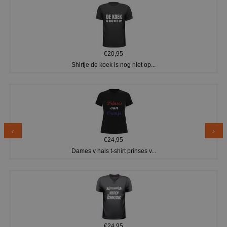
€20,95
Shirtje de koek is nog niet op...
€24,95
Dames v hals t-shirt prinses v...
€24,95