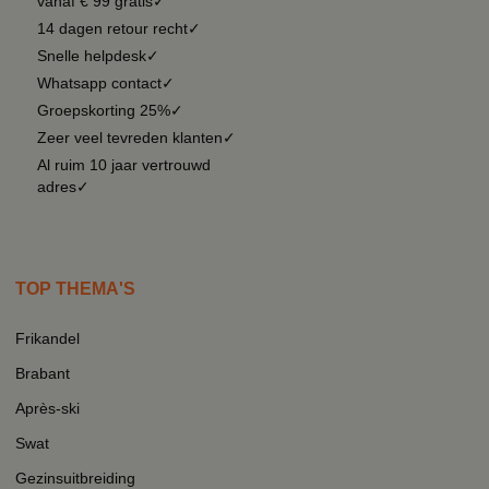
vanaf € 99 gratis✓
14 dagen retour recht✓
Snelle helpdesk✓
Whatsapp contact✓
Groepskorting 25%✓
Zeer veel tevreden klanten✓
Al ruim 10 jaar vertrouwd
adres✓
TOP THEMA'S
Frikandel
Brabant
Après-ski
Swat
Gezinsuitbreiding