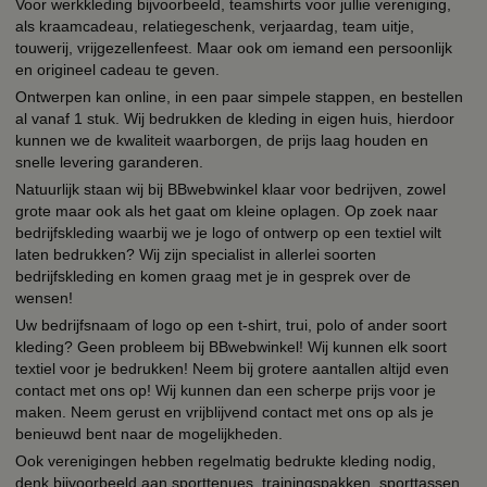
Voor werkkleding bijvoorbeeld, teamshirts voor jullie vereniging,
als kraamcadeau, relatiegeschenk, verjaardag, team uitje,
touwerij, vrijgezellenfeest. Maar ook om iemand een persoonlijk
en origineel cadeau te geven.
Ontwerpen kan online, in een paar simpele stappen, en bestellen
al vanaf 1 stuk. Wij bedrukken de kleding in eigen huis, hierdoor
kunnen we de kwaliteit waarborgen, de prijs laag houden en
snelle levering garanderen.
Natuurlijk staan wij bij BBwebwinkel klaar voor bedrijven, zowel
grote maar ook als het gaat om kleine oplagen. Op zoek naar
bedrijfskleding waarbij we je logo of ontwerp op een textiel wilt
laten bedrukken? Wij zijn specialist in allerlei soorten
bedrijfskleding en komen graag met je in gesprek over de
wensen!
Uw bedrijfsnaam of logo op een t-shirt, trui, polo of ander soort
kleding? Geen probleem bij BBwebwinkel! Wij kunnen elk soort
textiel voor je bedrukken! Neem bij grotere aantallen altijd even
contact met ons op! Wij kunnen dan een scherpe prijs voor je
maken. Neem gerust en vrijblijvend contact met ons op als je
benieuwd bent naar de mogelijkheden.
Ook verenigingen hebben regelmatig bedrukte kleding nodig,
denk bijvoorbeeld aan sporttenues, trainingspakken, sporttassen,