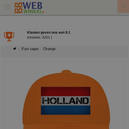
X
Klanten geven ons een
9.1
(reviews: 3201 )
Fun caps
Oranje