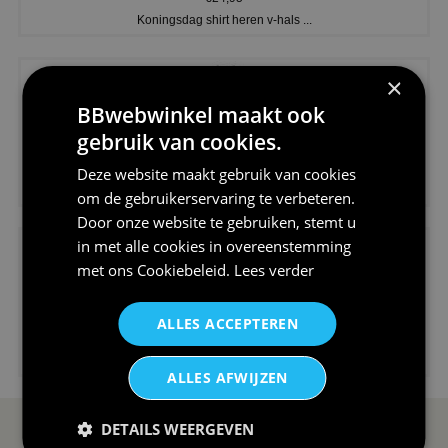
Koningsdag shirt heren v-hals ...
×
BBwebwinkel maakt ook
gebruik van cookies.
€24,95
Deze website maakt gebruik van cookies
V-hals shirt rood wit blauw st...
om de gebruikerservaring te verbeteren.
Door onze website te gebruiken, stemt u
in met alle cookies in overeenstemming
met ons
Cookiebeleid
.
Lees verder
ALLES ACCEPTEREN
€24,95
I love korfbal t-shirt sport s...
ALLES AFWIJZEN
DETAILS WEERGEVEN
SERVICE EN INFO
OVERZICHT