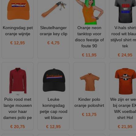
Koningsdag pet
Sleutelhanger
Oranje neon
V-hals shirt
oranje wijntje
oranje key clip
tanktop voor
rood wit bla
disco feestje of
stijlvol shirt 
€ 12,95
€ 4,75
foute 90
tek
€ 11,95
€ 24,95
Polo rood met
Leuke
Kinder polo
We zijn er we
lange mouwen
koningsdag
oranje poloshirt
bij oranje E
voor haar
petje cap rood
WK voetbal
€ 13,75
dames polo pe
wit blauw
shirt Hol
€ 20,75
€ 12,95
€ 21,95