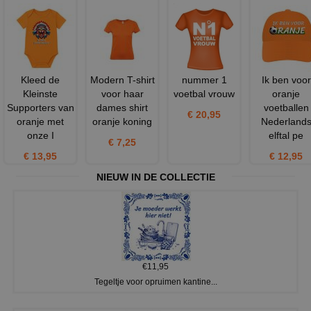
Kleed de
Modern T-shirt
nummer 1
Ik ben voor
Kleinste
voor haar
voetbal vrouw
oranje
Supporters van
dames shirt
voetballen
€ 20,95
oranje met
oranje koning
Nederland
onze I
elftal pe
€ 7,25
€ 13,95
€ 12,95
NIEUW IN DE COLLECTIE
€11,95
Tegeltje voor opruimen kantine...