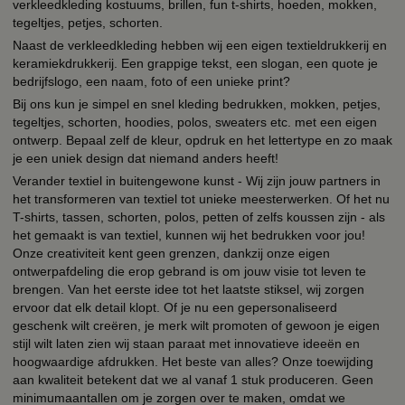
verkleedkleding kostuums, brillen, fun t-shirts, hoeden, mokken,
tegeltjes, petjes, schorten.
Naast de verkleedkleding hebben wij een eigen textieldrukkerij en
keramiekdrukkerij. Een grappige tekst, een slogan, een quote je
bedrijfslogo, een naam, foto of een unieke print?
Bij ons kun je simpel en snel kleding bedrukken, mokken, petjes,
tegeltjes, schorten, hoodies, polos, sweaters etc. met een eigen
ontwerp. Bepaal zelf de kleur, opdruk en het lettertype en zo maak
je een uniek design dat niemand anders heeft!
Verander textiel in buitengewone kunst - Wij zijn jouw partners in
het transformeren van textiel tot unieke meesterwerken. Of het nu
T-shirts, tassen, schorten, polos, petten of zelfs koussen zijn - als
het gemaakt is van textiel, kunnen wij het bedrukken voor jou!
Onze creativiteit kent geen grenzen, dankzij onze eigen
ontwerpafdeling die erop gebrand is om jouw visie tot leven te
brengen. Van het eerste idee tot het laatste stiksel, wij zorgen
ervoor dat elk detail klopt. Of je nu een gepersonaliseerd
geschenk wilt creëren, je merk wilt promoten of gewoon je eigen
stijl wilt laten zien wij staan paraat met innovatieve ideeën en
hoogwaardige afdrukken. Het beste van alles? Onze toewijding
aan kwaliteit betekent dat we al vanaf 1 stuk produceren. Geen
minimumaantallen om je zorgen over te maken, omdat we