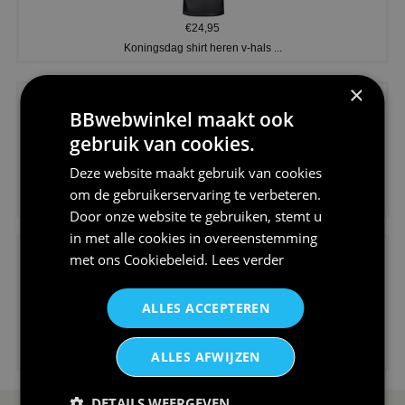
€24,95
Koningsdag shirt heren v-hals ...
×
BBwebwinkel maakt ook
gebruik van cookies.
Deze website maakt gebruik van cookies
€24,95
om de gebruikerservaring te verbeteren.
V-hals shirt rood wit blauw st...
Door onze website te gebruiken, stemt u
in met alle cookies in overeenstemming
met ons
Cookiebeleid
.
Lees verder
ALLES ACCEPTEREN
€24,95
ALLES AFWIJZEN
I love korfbal t-shirt sport s...
DETAILS WEERGEVEN