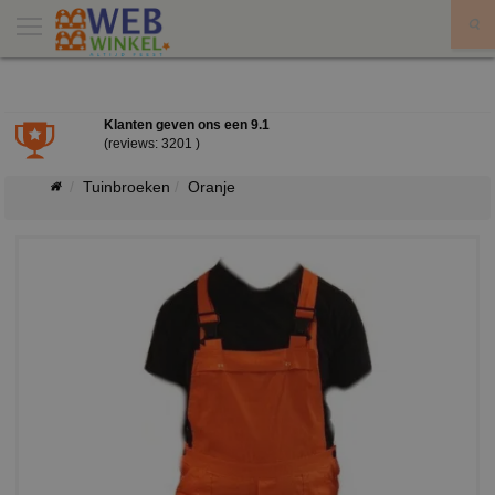
X
Klanten geven ons een
9.1
(reviews: 3201 )
Tuinbroeken
Oranje