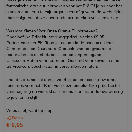
Maak je klaar om ons team in stijl aan te moedigen met deze
fantastische oranje tuinbroeken voor het EK! Of je nu naar het
stadion gaat, een feestje organiseert of gewoon de wedstrijden
thuis volgt, met deze opvallende tuinbroeken val je zeker op.
Waarom Kiezen Voor Onze Oranje Tuinbroeken?
Ongelooflijke Prijs: Nu sterk afgeprijsd, slechts €9,95!
Perfect voor het EK: Toon je support in de nationale kleur.
Comfortabel en Duurzaam: Gemaakt van hoogwaardige
materialen die comfortabel zitten en lang meegaan.
Unisex en Maten voor Iedereen: Geschikt voor zowel mannen
als vrouwen, beschikbaar in verschillende maten.
Laat deze kans niet aan je voorbijgaan en scoor jouw oranje
tuinbroek voor het EK nu voor deze ongelooflijke prijs. Bestel
vandaag nog en wees klaar om ons team naar de overwinning
te juichen in stijl!
Wees snel, want op = op!
Delen
€ 9,95