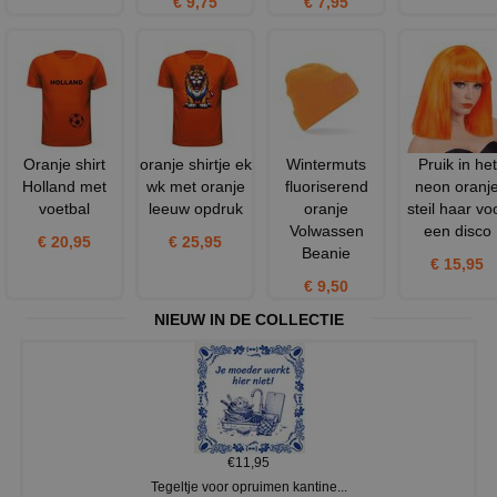
€ 9,75
€ 7,95
Oranje shirt
oranje shirtje ek
Wintermuts
Pruik in het
Holland met
wk met oranje
fluoriserend
neon oranj
voetbal
leeuw opdruk
oranje
steil haar vo
Volwassen
een disco
€ 20,95
€ 25,95
Beanie
€ 15,95
€ 9,50
NIEUW IN DE COLLECTIE
€11,95
Tegeltje voor opruimen kantine...