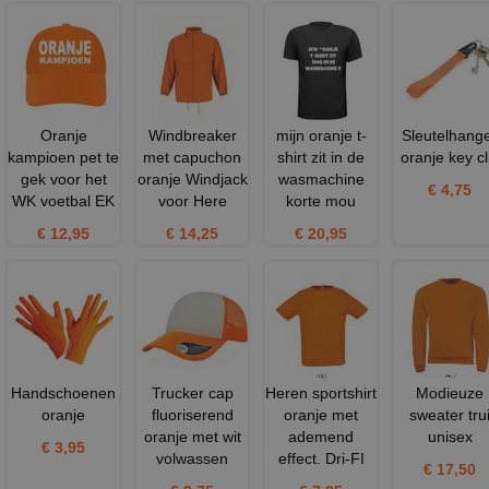
Oranje
Windbreaker
mijn oranje t-
Sleutelhang
kampioen pet te
met capuchon
shirt zit in de
oranje key cl
gek voor het
oranje Windjack
wasmachine
€ 4,75
WK voetbal EK
voor Here
korte mou
€ 12,95
€ 14,25
€ 20,95
Handschoenen
Trucker cap
Heren sportshirt
Modieuze
oranje
fluoriserend
oranje met
sweater tru
oranje met wit
ademend
unisex
€ 3,95
volwassen
effect. Dri-FI
€ 17,50