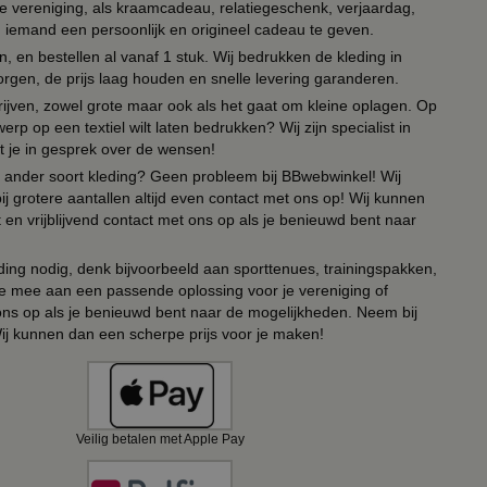
lie vereniging, als kraamcadeau, relatiegeschenk, verjaardag,
om iemand een persoonlijk en origineel cadeau te geven.
 en bestellen al vanaf 1 stuk. Wij bedrukken de kleding in
orgen, de prijs laag houden en snelle levering garanderen.
drijven, zowel grote maar ook als het gaat om kleine oplagen. Op
erp op een textiel wilt laten bedrukken? Wij zijn specialist in
t je in gesprek over de wensen!
 of ander soort kleding? Geen probleem bij BBwebwinkel! Wij
ij grotere aantallen altijd even contact met ons op! Wij kunnen
en vrijblijvend contact met ons op als je benieuwd bent naar
ing nodig, denk bijvoorbeeld aan sporttenues, trainingspakken,
e mee aan een passende oplossing voor je vereniging of
 ons op als je benieuwd bent naar de mogelijkheden. Neem bij
Wij kunnen dan een scherpe prijs voor je maken!
Veilig betalen met Apple Pay