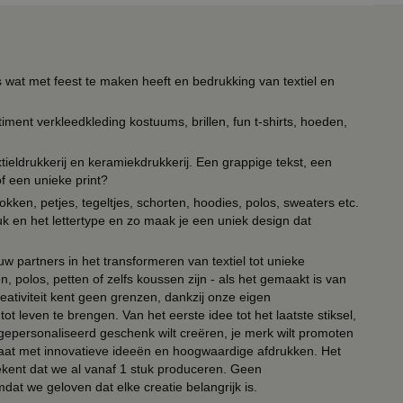
s wat met feest te maken heeft en bedrukking van textiel en
timent verkleedkleding kostuums, brillen, fun t-shirts, hoeden,
ieldrukkerij en keramiekdrukkerij. Een grappige tekst, een
of een unieke print?
kken, petjes, tegeltjes, schorten, hoodies, polos, sweaters etc.
uk en het lettertype en zo maak je een uniek design dat
ouw partners in het transformeren van textiel tot unieke
, polos, petten of zelfs koussen zijn - als het gemaakt is van
eativiteit kent geen grenzen, dankzij onze eigen
ot leven te brengen. Van het eerste idee tot het laatste stiksel,
n gepersonaliseerd geschenk wilt creëren, je merk wilt promoten
 paraat met innovatieve ideeën en hoogwaardige afdrukken. Het
tekent dat we al vanaf 1 stuk produceren. Geen
t we geloven dat elke creatie belangrijk is.