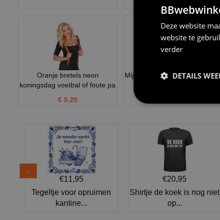
€ 6,95
BBwebwinkel
Deze website maa
website te gebru
verder
DETAILS WE
Oranje bretels neon
Mijn allereerste wk babymutsj
koningsdag voetbal of foute pa
oranje
€ 5,25
€ 7,50
€11,95
€20,95
Tegeltje voor opruimen
Shirtje de koek is nog niet
kantine...
op...