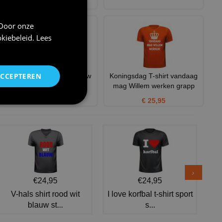
€ 20,95
 Door onze
kiebeleid
.
Lees
ACCEPTEREN
Vlaggenlijn Loekie de leeuw
Koningsdag T-shirt vandaag
oranje holland aanvall
mag Willem werken grapp
€ 1,95
€ 0,99
€ 25,95
€24,95
€24,95
V-hals shirt rood wit
I love korfbal t-shirt sport
blauw st...
s...