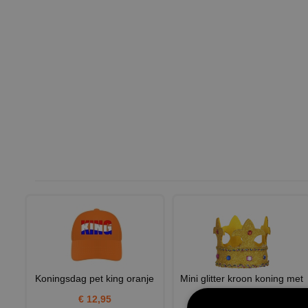
Koningsdag pet king oranje
Mini glitter kroon koning met
stenen buigbaar
€ 12,95