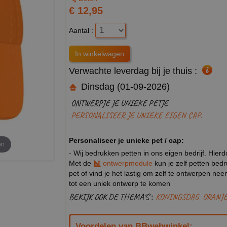
€ 12,95
Aantal :
Verwachte leverdag bij je thuis :
Dinsdag (01-09-2026)
ONTWERPJE JE UNIEKE PETJE
PERSONALISEER JE UNIEKE EIGEN CAP.
Personaliseer je unieke pet / cap:
en
- Wij bedrukken petten in ons eigen bedrijf. Hier
Met de
ontwerpmodule
kun je zelf petten bed
pet of vind je het lastig om zelf te ontwerpen n
tot een uniek ontwerp te komen
BEKIJK OOK DE THEMA'S :
KONINGSDAG
ORANJ
Voordelen van BBwebwinkel: