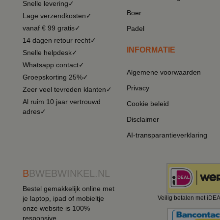
Snelle levering✓
Boer
Lage verzendkosten✓
vanaf € 99 gratis✓
Padel
14 dagen retour recht✓
INFORMATIE
Snelle helpdesk✓
Whatsapp contact✓
Algemene voorwaarden
Groepskorting 25%✓
Privacy
Zeer veel tevreden klanten✓
Al ruim 10 jaar vertrouwd
Cookie beleid
adres✓
Disclaimer
AI-transparantieverklaring
B
BWEBWINKEL.NL
Bestel gemakkelijk online met
je laptop, ipad of mobieltje
Veilig betalen met iDE
onze website is 100%
responsive.