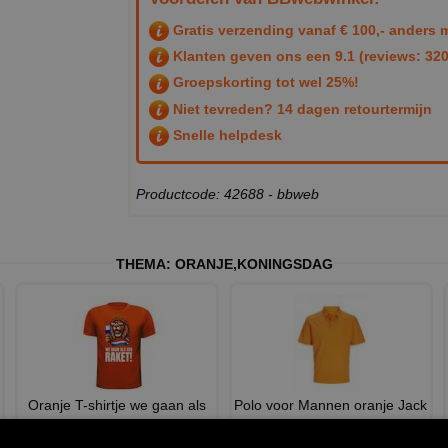
Gratis verzending vanaf € 100,- anders m
Klanten geven ons een
9.1
(reviews: 320
Groepskorting tot wel 25%!
Niet tevreden? 14 dagen retourtermijn
Snelle helpdesk
Productcode: 42688 - bbweb
THEMA:
ORANJE
,
KONINGSDAG
Oranje T-shirtje we gaan als
Polo voor Mannen oranje Jack
een raket Voetbal EK
& Jones