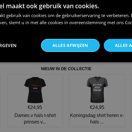
€ 24,95
€ 28,75
 maakt ook gebruik van cookies.
kt gebruik van cookies om de gebruikerservaring te verbeteren.
iken, stemt u in met alle cookies in overeenstemming met ons
Coo
ERGEVEN
ALLES AFWIJZEN
ALLES 
e
Oranje Shirtje Thuissupporter
Koningsdag shirt
voetbal
€ 23,95
€ 20,95
NIEUW IN DE COLLECTIE
€24,95
€24,95
Dames v hals t-shirt
Koningsdag shirt heren v-
prinses v...
hals ...