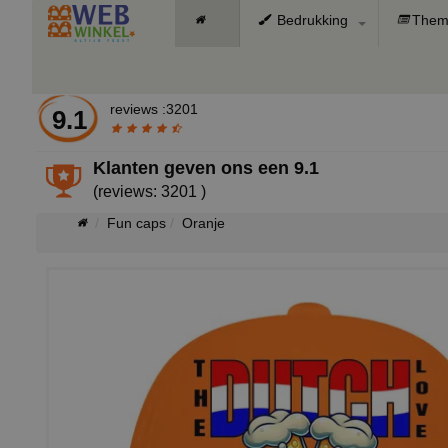
Bedrukking
Them
reviews :3201
9.1
Klanten geven ons een
9.1
(reviews: 3201 )
Fun caps
Oranje