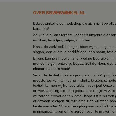
OVER BBWEBWINKEL.NL
BBwebwinkel is een webshop die zich richt op alle
keramiek!
Zo kun je bij ons terecht voor een uitgebreid assor
mokken, tegeltjes, petjes, schorten.
Naast de verkleedkleding hebben wij een eigen text
slogan, een quote je bedrijfslogo, een naam, foto 
Bij ons kun je simpel en snel kleding bedrukken, mo
met een eigen ontwerp. Bepaal zelf de kleur, opdr
niemand anders heeft!
Verander textiel in buitengewone kunst - Wij zijn j
meesterwerken. Of het nu T-shirts, tassen, schorten
textiel, kunnen wij het bedrukken voor jou! Onze cr
ontwerpafdeling die erop gebrand is om jouw visie t
wij zorgen ervoor dat elk detail klopt. Of je nu ee
of gewoon je eigen stijl wilt laten zien wij staan
beste van alles? Onze toewijding aan kwaliteit be
minimumaantallen om je zorgen over te maken, omda