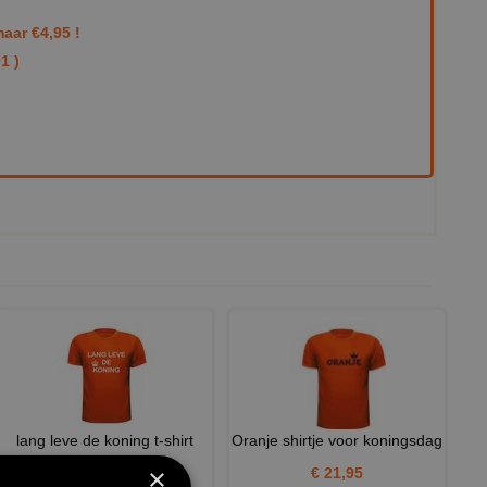
aar €4,95 !
1 )
lang leve de koning t-shirt
Oranje shirtje voor koningsdag
korte mouw
×
€ 21,95